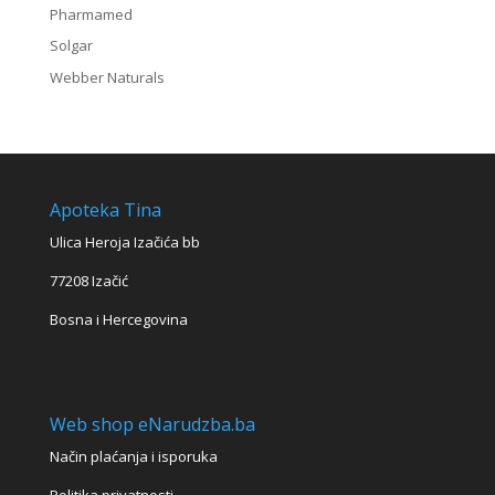
Pharmamed
Solgar
Webber Naturals
Apoteka Tina
Ulica Heroja Izačića bb
77208 Izačić
Bosna i Hercegovina
Web shop eNarudzba.ba
Način plaćanja i isporuka