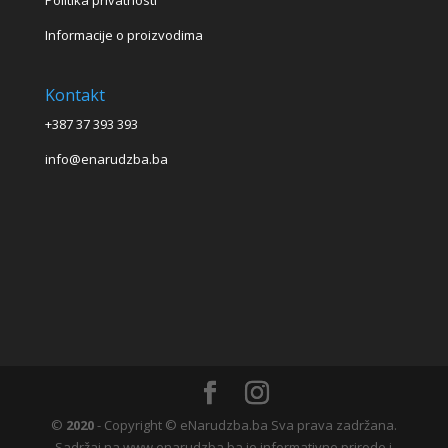
Politika privatnosti
Informacije o proizvodima
Kontakt
+387 37 393 393
info@enarudzba.ba
©
2020
- Copyright © eNarudzba.ba Sva prava zadržana.
Sadržaj na www.enarudzba.ba je informativne prirode i