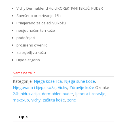
Vichy Dermablend Fluid KOREKTIVNI TEKUĆI PUDER
Savršeno prekrivanje 16h
Primjereno za osjetljivu kožu
neujednačen ten kože
podočnjaci
prošireno crvenilo
za osjetljivu kožu
Hipoalergeno
Nema na zalihi
Kategorije:
Njega kože lica
,
Njega suhe kože
,
Njegovana i lijepa koža
,
Vichy
,
Zdravlje kože
Oznake
24h hidratacija
,
dermablen puder
,
ljepota i zdravlje
,
make-up
,
Vichy
,
zaštita kože
,
zene
Opis