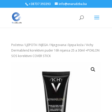
+38737 393393
info@enarudzba.ba
Početna
/
LJEPOTA I NJEGA
/
Njegovana i lijepa koža
/ Vichy
Dermablend korektivni puder 16h nijansa 25 a 30ml +POKLON
SOS korektivni COVER STICK