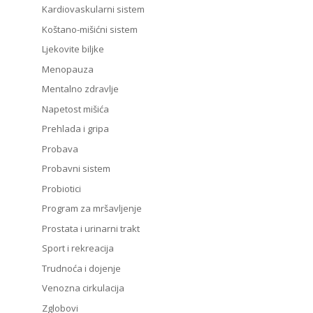
Kardiovaskularni sistem
Koštano-mišićni sistem
Ljekovite biljke
Menopauza
Mentalno zdravlje
Napetost mišića
Prehlada i gripa
Probava
Probavni sistem
Probiotici
Program za mršavljenje
Prostata i urinarni trakt
Sport i rekreacija
Trudnoća i dojenje
Venozna cirkulacija
Zglobovi