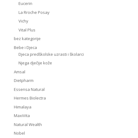
Eucerin
La Rroche Posay
Vichy
Vital Plus
bez kategorije
Bebe i Djeca
Djeca predškolske uzrasti i školarci
Njega dječije kože
Amsal
Dietpharm
Essensa Natural
Hermes Biolectra
Himalaya
MaxiVita
Natural Wealth
Nobel