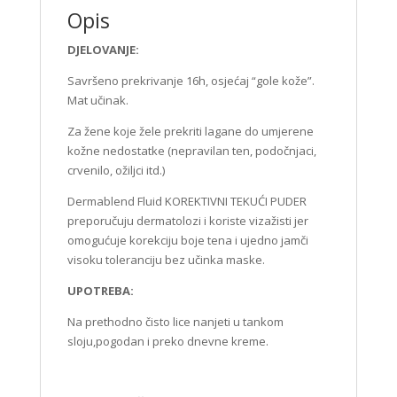
Opis
DJELOVANJE:
Savršeno prekrivanje 16h, osjećaj “gole kože”.
Mat učinak.
Za žene koje žele prekriti lagane do umjerene
kožne nedostatke (nepravilan ten, podočnjaci,
crvenilo, ožiljci itd.)
Dermablend Fluid KOREKTIVNI TEKUĆI PUDER
preporučuju dermatolozi i koriste vizažisti jer
omogućuje korekciju boje tena i ujedno jamči
visoku toleranciju bez učinka maske.
UPOTREBA:
Na prethodno čisto lice nanjeti u tankom
sloju,pogodan i preko dnevne kreme.