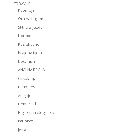
ZDRAVLJE
Potencija
Oralna higijena
Štitna žlijezda
Hormoni
Posjekotine
higijena tijela
Nesanica
ANALNA REGIJA
Cirkulacija
Dijabetes
Alergije
Hemoroidi
Higijena našeg tijela
Imunitet
Jetra