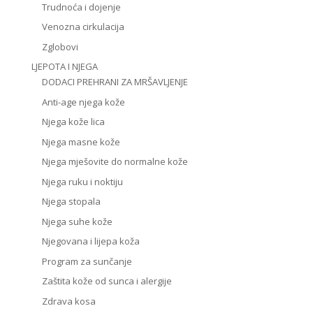
Trudnoća i dojenje
Venozna cirkulacija
Zglobovi
LJEPOTA I NJEGA
DODACI PREHRANI ZA MRŠAVLJENJE
Anti-age njega kože
Njega kože lica
Njega masne kože
Njega mješovite do normalne kože
Njega ruku i noktiju
Njega stopala
Njega suhe kože
Njegovana i lijepa koža
Program za sunčanje
Zaštita kože od sunca i alergije
Zdrava kosa