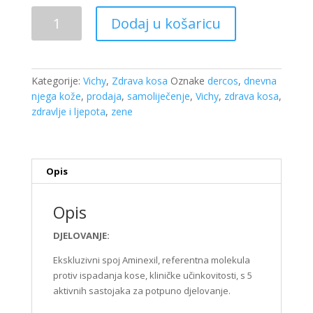
Vichy
Dodaj u košaricu
Dercos
Aminexil
Clinical
5
Kategorije:
Vichy
,
Zdrava kosa
Oznake
dercos
,
dnevna
Women
njega kože
,
prodaja
,
samoliječenje
,
Vichy
,
zdrava kosa
,
a
zdravlje i ljepota
,
zene
1
ampula
(PAKET
21AMP)
Opis
količina
Opis
DJELOVANJE:
Ekskluzivni spoj Aminexil, referentna molekula
protiv ispadanja kose, kliničke učinkovitosti, s 5
aktivnih sastojaka za potpuno djelovanje.