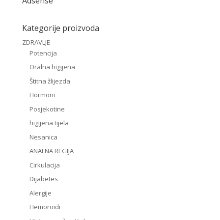
Adsense
Kategorije proizvoda
ZDRAVLJE
Potencija
Oralna higijena
Štitna žlijezda
Hormoni
Posjekotine
higijena tijela
Nesanica
ANALNA REGIJA
Cirkulacija
Dijabetes
Alergije
Hemoroidi