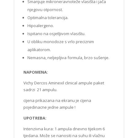
Smanjuje mikroneravnoteže vlasišta i jača
njegovu otpornost.
Optimalna tolerancija.
Hipoalergeno.
Ispitano na osjetljivom vlasištu.
U obliku monodoze s vrlo preciznim
aplikatorom.
Nemasna, neljepljiva formula, brzo sušenje.
NAPOMENA:
Vichy Dercos Aminexil clinical ampule paket
sadrzi 21 ampulu.
cijena prikazana na ekranu je cijena
pojedinacne jedne ampule !
UPOTREBA:
Intenzivna kura: 1 ampula dnevno tijekom 6
tjedana. Može se nanositi na suhu ili vlažnu