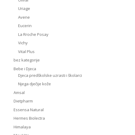
Uriage
Avene
Eucerin
La Rroche Posay
Vichy
Vital Plus
bez kategorije
Bebe i Djeca
Djeca predškolske uzrasti i školarci
Njega dječije kože
Amsal
Dietpharm
Essensa Natural
Hermes Biolectra
Himalaya