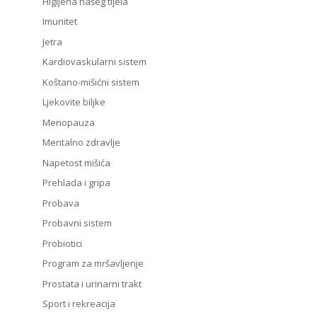
Higijena našeg tijela
Imunitet
Jetra
Kardiovaskularni sistem
Koštano-mišićni sistem
Ljekovite biljke
Menopauza
Mentalno zdravlje
Napetost mišića
Prehlada i gripa
Probava
Probavni sistem
Probiotici
Program za mršavljenje
Prostata i urinarni trakt
Sport i rekreacija