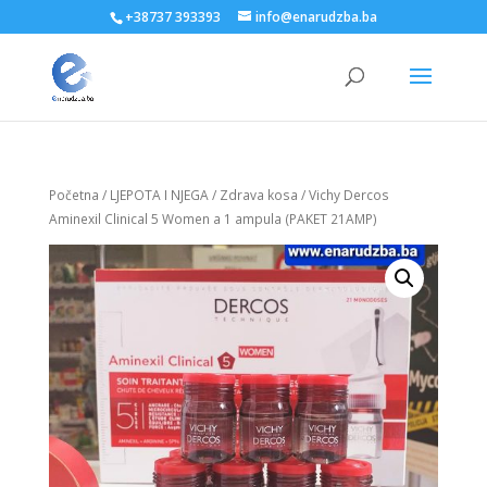
+38737 393393
info@enarudzba.ba
Početna
/
LJEPOTA I NJEGA
/
Zdrava kosa
/ Vichy Dercos
Aminexil Clinical 5 Women a 1 ampula (PAKET 21AMP)