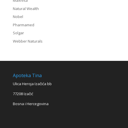
MaxiVita
Natural Wealth
Nobel
Pharmamed
Solgar
Webber Naturals
Apoteka Tina
Ulica Heroja Izačića bb
77208 Izačić
Bosna i Hercegovina