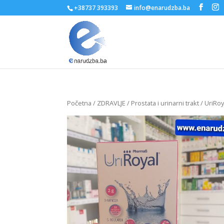
+38737 393393
info@enarudzba.ba
Početna
/
ZDRAVLJE
/
Prostata i urinarni trakt
/ UriRoy