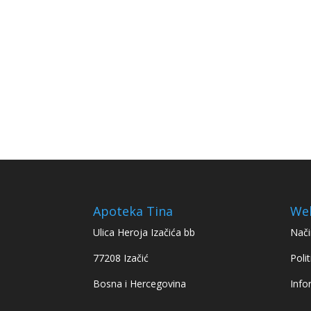
Apoteka Tina
We
Ulica Heroja Izačića bb
Nači
77208 Izačić
Polit
Bosna i Hercegovina
Info