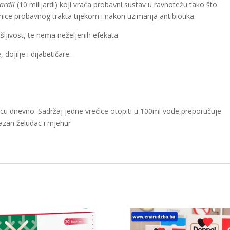
ardii
(10 milijardi) koji vraća probavni sustav u ravnotežu tako što
znice probavnog trakta tijekom i nakon uzimanja antibiotika.
ljivost, te nema neželjenih efekata.
dojilje i dijabetičare.
ćicu dnevno. Sadržaj jedne vrećice otopiti u 100ml vode,preporučuje
azan želudac i mjehur