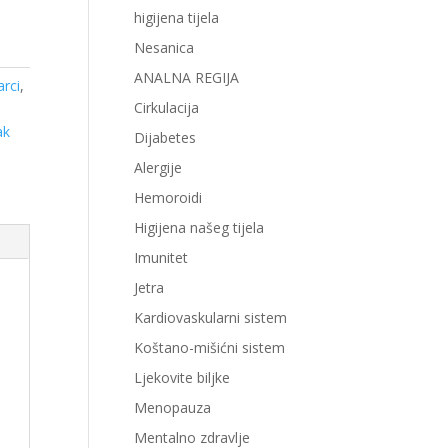
higijena tijela
Nesanica
ANALNA REGIJA
arci
,
Cirkulacija
ak
Dijabetes
Alergije
Hemoroidi
Higijena našeg tijela
Imunitet
Jetra
Kardiovaskularni sistem
Koštano-mišićni sistem
Ljekovite biljke
Menopauza
Mentalno zdravlje