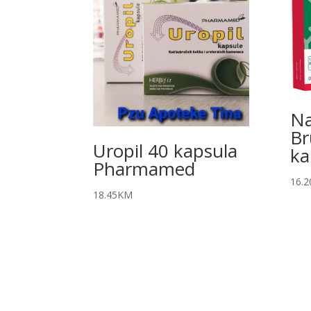
Na
Br
Uropil 40 kapsula
ka
Pharmamed
16.2
18.45
KM