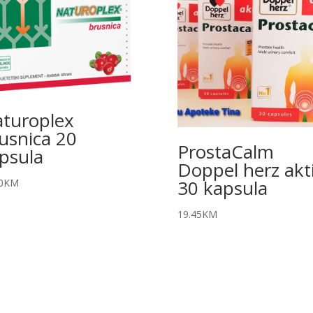
turoplex
usnica 20
ProstaCalm
psula
Doppel herz akt
30 kapsula
0
KM
19.45
KM