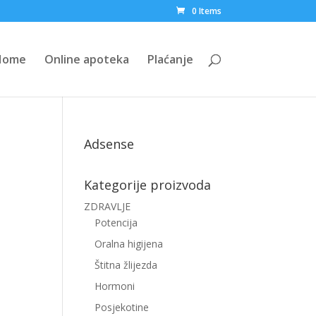
0 Items
Home
Online apoteka
Plaćanje
Adsense
Kategorije proizvoda
ZDRAVLJE
Potencija
Oralna higijena
Štitna žlijezda
Hormoni
Posjekotine