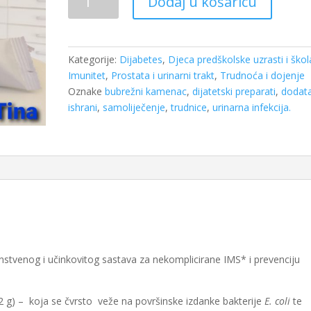
Dodaj u košaricu
7
vrećica
količina
Kategorije:
Dijabetes
,
Djeca predškolske uzrasti i škol
Imunitet
,
Prostata i urinarni trakt
,
Trudnoća i dojenje
Oznake
bubrežni kamenac
,
dijatetski preparati
,
dodat
ishrani
,
samoliječenje
,
trudnice
,
urinarna infekcija.
dinstvenog i učinkovitog sastava za nekomplicirane IMS* i prevenciju
 g) – koja se čvrsto veže na površinske izdanke bakterije
E. coli
te