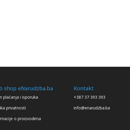
b shop eNarudzba.ba
Kontakt
n plaćanja i isporuka
+387 37 393 393
ika privatnosti
info@enarudzba.ba
rmacije o proizvodima