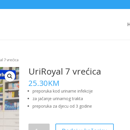
al 7 vrećica
UriRoyal 7 vrećica
25.30
KM
preporuka kod urinarne infekcije
za jačanje urinarnog trakta
preporuka za djecu od 3 godine
UriRoyal