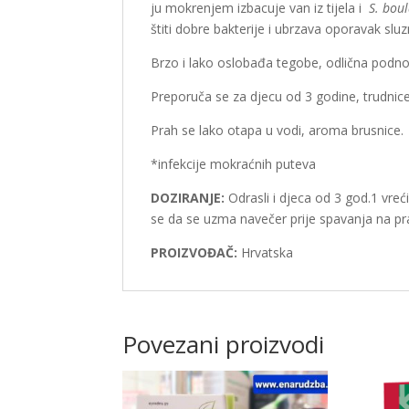
ju mokrenjem izbacuje van iz tijela i
S. boul
štiti dobre bakterije i ubrzava oporavak slu
Brzo i lako oslobađa tegobe, odlična podnoš
Preporuča se za djecu od 3 godine, trudnice, 
Prah se lako otapa u vodi, aroma brusnice.
*infekcije mokraćnih puteva
DOZIRANJE:
Odrasli i djeca od 3 god.1 vre
se da se uzma navečer prije spavanja na pr
PROIZVOĐAČ:
Hrvatska
Povezani proizvodi