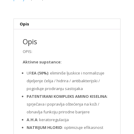
Opis
Opis
OPIS:
Aktivne supstance:
UR
EA (50%)
: eliminiše ljuskice i normalizuje
dijeljenje ćelija / hidrira / antibakterijski /
pogoduje prodiranju sastojaka
PATENTIRANI KOMPLEKS AMINO KISELINA
:
sprječava i popravlja oštećenja na koži /
obnavlja funkciju prirodne barijere
A.H.A
: keratoregulacija
NATRIJUM HLORID
: optimizuje efikasnost