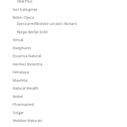
Vital Plus
bez kategorije
Bebe i Djeca
Djeca predškolske uzrasti i školarci
Njega dječije kože
Amsal
Dietpharm
Essensa Natural
Hermes Biolectra
Himalaya
MaxiVita
Natural Wealth
Nobel
Pharmamed
Solgar
Webber Naturals