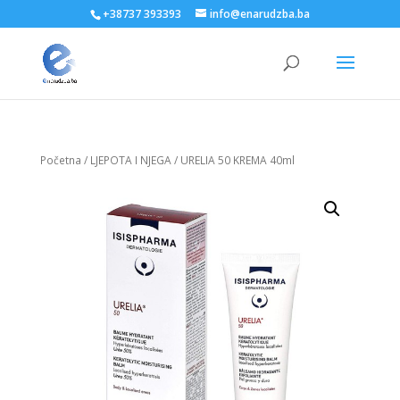
+38737 393393
info@enarudzba.ba
Početna
/
LJEPOTA I NJEGA
/ URELIA 50 KREMA 40ml