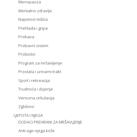
Menopauza
Mentalno zdravlje
Napetost mišića
Prehlada i gripa
Probava
Probavni sistem
Probiotici
Program za mršavljenje
Prostata i urinarni trakt
Sport i rekreacija
Trudnoća i dojenje
Venozna cirkulacija
Zglobovi
LJEPOTA I NJEGA
DODACI PREHRANI ZA MRŠAVLJENJE
Anti-age njega kože