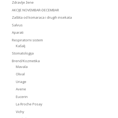
Zdravlje žene
AKCIJE NOVEMBAR-DECEMBAR
Zaštita od komaraca i drugih insekata
Salvus
Aparati
Respiratorni sistem
Kašalj
Stomatologija
Brend/Kozmetika
Mavala
Olival
Uriage
Avene
Eucerin
La Rroche Posay
Vichy