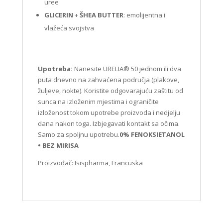
uree
GLICERIN
+
ŠHEA BUTTER
: emolijentna i
vlažeća svojstva
Upotreba:
Nanesite URELIA® 50 jednom ili dva
puta dnevno na zahvaćena područja (plakove,
žuljeve, nokte). Koristite odgovarajuću zaštitu od
sunca na izloženim mjestima i ograničite
izloženost tokom upotrebe proizvoda i nedjelju
dana nakon toga. Izbjegavati kontakt sa očima.
Samo za spoljnu upotrebu.
0% FENOKSIETANOL
• BEZ MIRISA
Proizvođač: Isispharma, Francuska