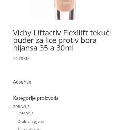
Vichy Liftactiv Flexilift tekući
puder za lice protiv bora
nijansa 35 a 30ml
42.20
KM
Adsense
Kategorije proizvoda
ZDRAVLJE
Potencija
Oralna higijena
Štitna žlijezda