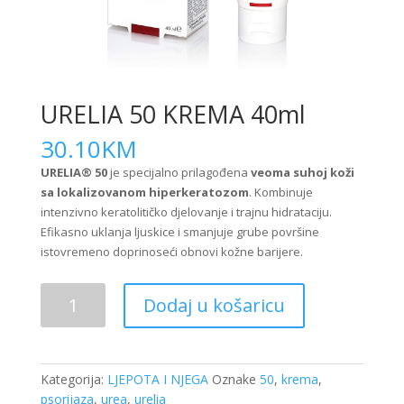
URELIA 50 KREMA 40ml
30.10
KM
URELIA® 50
je specijalno prilagođena
veoma suhoj koži
sa lokalizovanom hiperkeratozom
. Kombinuje
intenzivno keratolitičko djelovanje i trajnu hidrataciju.
Efikasno uklanja ljuskice i smanjuje grube površine
istovremeno doprinoseći obnovi kožne barijere.
URELIA
Dodaj u košaricu
50
KREMA
40ml
količina
Kategorija:
LJEPOTA I NJEGA
Oznake
50
,
krema
,
psorijaza
,
urea
,
urelia