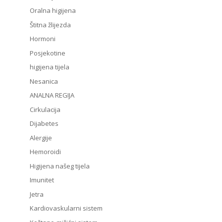
Oralna higijena
Štitna žlijezda
Hormoni
Posjekotine
higijena tijela
Nesanica
ANALNA REGIJA
Cirkulacija
Dijabetes
Alergije
Hemoroidi
Higijena našeg tijela
Imunitet
Jetra
Kardiovaskularni sistem