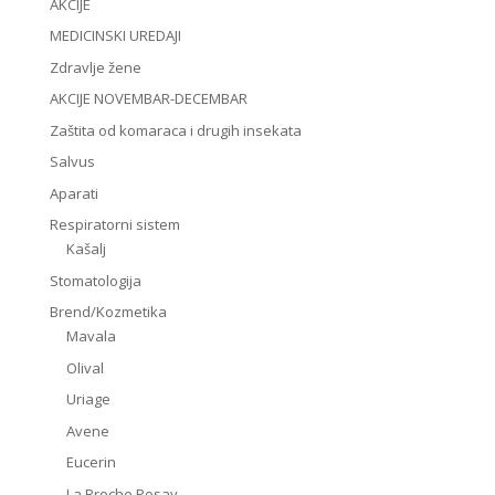
AKCIJE
MEDICINSKI UREDAJI
Zdravlje žene
AKCIJE NOVEMBAR-DECEMBAR
Zaštita od komaraca i drugih insekata
Salvus
Aparati
Respiratorni sistem
Kašalj
Stomatologija
Brend/Kozmetika
Mavala
Olival
Uriage
Avene
Eucerin
La Rroche Posay