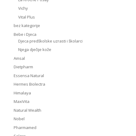
Vichy
Vital Plus
bez kategorije
Bebe i Djeca
Djeca predškolske uzrasti i školarci
Njega dječije kože
Amsal
Dietpharm
Essensa Natural
Hermes Biolectra
Himalaya
MaxiVita
Natural Wealth
Nobel
Pharmamed