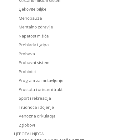
Koštano-mišićni sistem
Ljekovite biljke
Menopauza
Mentalno zdravlje
Napetost mišića
Prehlada i gripa
Probava
Probavni sistem
Probiotici
Program za mršavljenje
Prostata i urinarni trakt
Sport i rekreacija
Trudnoća i dojenje
Venozna cirkulacija
Zglobovi
LJEPOTA I NJEGA