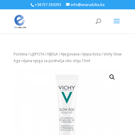
+38737 393393
info@enarudzba.ba
Početna
/
LJEPOTA I NJEGA
/
Njegovana i lijepa koža
/ Vichy Slow
Age ciljana njega za područja oko očiju 15ml