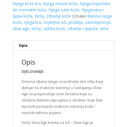
Njega kože lica
,
Njega masne kože
,
Njega mješovite
do normalne kože
,
Njega suhe kože
,
Njegovana i
lijepa koža
,
Vichy
,
Zdravlje kože
Oznake
dnevna njega
kože
,
njega lica
,
osjetljive oči
,
prodaja
,
samoliječenje
,
slow age
,
Vichy
,
zaštita kože
,
zdravlje i ljepota
,
zene
Opis
Opis
DJELOVANJE:
Dnevna ciljana njega za područje oko očiju koja
djeluje na znakove starenja u nastajanju.Slow
Age se preporučuje svim ženama koje su
izložene štetnim utjecajima iz okoline i koje žele
ispraviti postojeće znakove starenja kože i
usporiti njihovu pojavu.
Vichy Slow Age krema za oči – Slow Age je