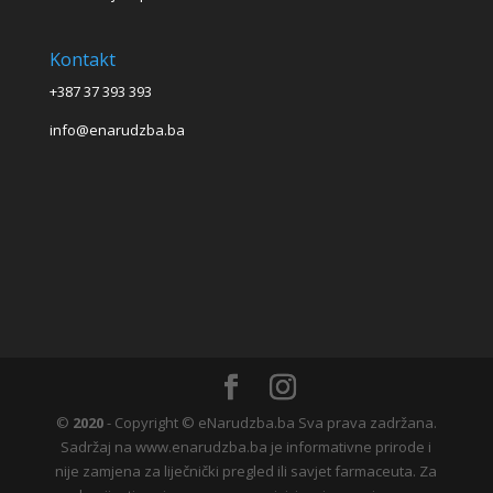
Kontakt
+387 37 393 393
info@enarudzba.ba
©
2020
- Copyright © eNarudzba.ba Sva prava zadržana.
Sadržaj na www.enarudzba.ba je informativne prirode i
nije zamjena za liječnički pregled ili savjet farmaceuta. Za