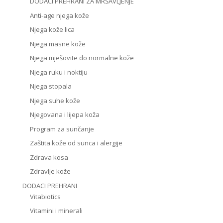
DODACI PREHRANI ZA MRŠAVLJENJE
Anti-age njega kože
Njega kože lica
Njega masne kože
Njega mješovite do normalne kože
Njega ruku i noktiju
Njega stopala
Njega suhe kože
Njegovana i lijepa koža
Program za sunčanje
Zaštita kože od sunca i alergije
Zdrava kosa
Zdravlje kože
DODACI PREHRANI
Vitabiotics
Vitamini i minerali