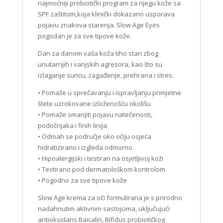
najmoćniji probiotički program za njegu kože sa
SPF zaštitom,koja klinički dokazano usporava
pojavu znakova starenja. Slow Age Eyes
pogodan je za sve tipove kože.
Dan za danom vaša koža tiho stari zbog
unutarnjih i vanjskih agresora, kao što su
izlaganje suncu, zagađenje, prehrana i stres.
• Pomaže u sprečavanju i ispravljanju primjetne
štete uzrokovane izloženošću okolišu
• Pomaže smanjiti pojavu natečenosti,
podočnjaka i finih linija
• Odmah se područje oko očiju osjeća
hidratizirano i izgleda odmorno.
• Hipoalergijski i testiran na osjetljivoj koži
• Testirano pod dermatološkom kontrolom
• Pogodno za sve tipove kože
Slow Age krema za oči formulirana je s prirodno
nadahnutim aktivnim sastojcima, uključujući
antioksidans Baïcalin, Bifidus probiotičkog