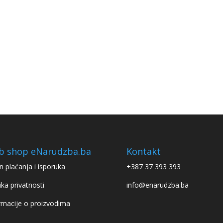
b shop eNarudzba.ba
Kontakt
n plaćanja i isporuka
+387 37 393 393
ika privatnosti
info@enarudzba.ba
rmacije o proizvodima