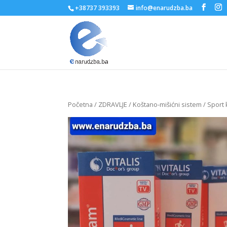
+38737 393393
info@enarudzba.ba
Početna
/
ZDRAVLJE
/
Koštano-mišićni sistem
/ Sport 