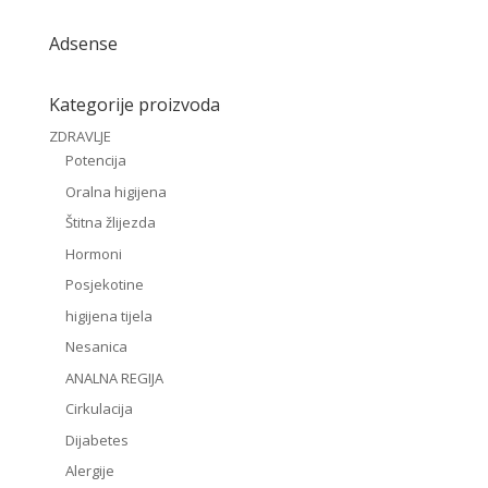
Adsense
Kategorije proizvoda
ZDRAVLJE
Potencija
Oralna higijena
Štitna žlijezda
Hormoni
Posjekotine
higijena tijela
Nesanica
ANALNA REGIJA
Cirkulacija
Dijabetes
Alergije