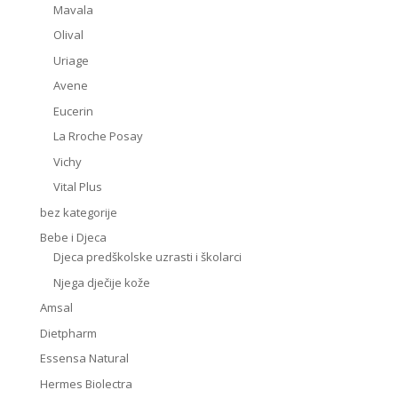
Mavala
Olival
Uriage
Avene
Eucerin
La Rroche Posay
Vichy
Vital Plus
bez kategorije
Bebe i Djeca
Djeca predškolske uzrasti i školarci
Njega dječije kože
Amsal
Dietpharm
Essensa Natural
Hermes Biolectra