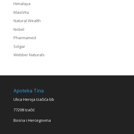
Himalaya
MaxiVita
Natural Wealth
Nobel
Pharmamed
Solgar
Webber Naturals
Apoteka Tina
Ulica Heroja Izačića bb
77208 Izačić
Bosna i Hercegovina