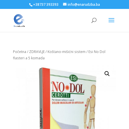
+38737 393393
info@enarudzba.ba
Početna
/
ZDRAVLJE
/
Koštano-mišićni sistem
/ Esi No Dol
flasteri a 5 komada