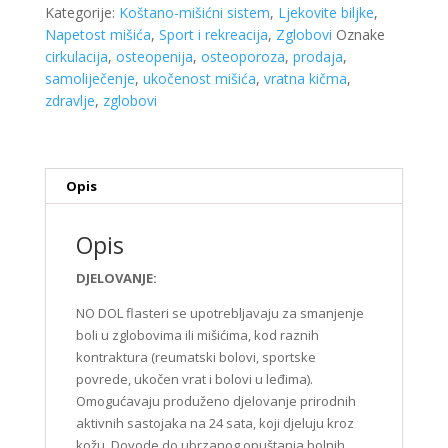
a
Kategorije:
Koštano-mišićni sistem
,
Ljekovite biljke
,
5
Napetost mišića
,
Sport i rekreacija
,
Zglobovi
Oznake
komada
cirkulacija
,
osteopenija
,
osteoporoza
,
prodaja
,
količina
samoliječenje
,
ukočenost mišića
,
vratna kičma
,
zdravlje
,
zglobovi
Opis
Opis
DJELOVANJE:
NO DOL flasteri se upotrebljavaju za smanjenje
boli u zglobovima ili mišićima, kod raznih
kontraktura (reumatski bolovi, sportske
povrede, ukočen vrat i bolovi u leđima).
Omogućavaju produženo djelovanje prirodnih
aktivnih sastojaka na 24 sata, koji djeluju kroz
kožu. Dovode do ubrzanog opuštanja bolnih