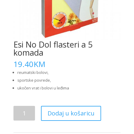
Esi No Dol flasteri a 5
komada
19.40
KM
reumatski bolovi,
sportske povrede,
ukočen vrat i bolovi u leđima
Esi
Dodaj u košaricu
No
Dol
flasteri