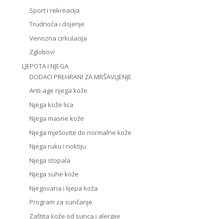
Sport i rekreacija
Trudnoća i dojenje
Venozna cirkulacija
Zglobovi
LJEPOTA I NJEGA
DODACI PREHRANI ZA MRŠAVLJENJE
Anti-age njega kože
Njega kože lica
Njega masne kože
Njega mješovite do normalne kože
Njega ruku i noktiju
Njega stopala
Njega suhe kože
Njegovana i lijepa koža
Program za sunčanje
Zaštita kože od sunca i alergije