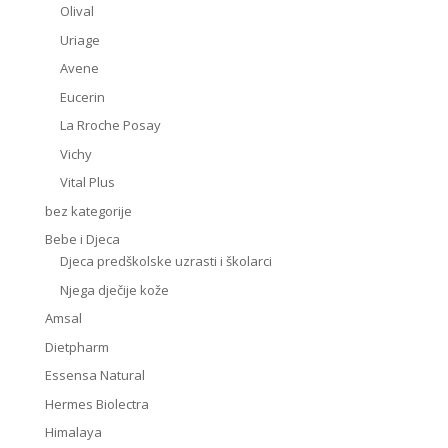
Olival
Uriage
Avene
Eucerin
La Rroche Posay
Vichy
Vital Plus
bez kategorije
Bebe i Djeca
Djeca predškolske uzrasti i školarci
Njega dječije kože
Amsal
Dietpharm
Essensa Natural
Hermes Biolectra
Himalaya