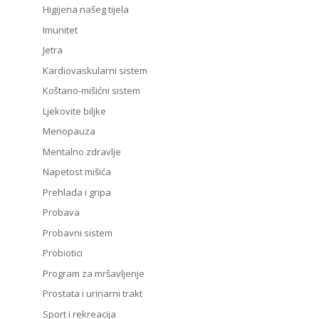
Higijena našeg tijela
Imunitet
Jetra
Kardiovaskularni sistem
Koštano-mišićni sistem
Ljekovite biljke
Menopauza
Mentalno zdravlje
Napetost mišića
Prehlada i gripa
Probava
Probavni sistem
Probiotici
Program za mršavljenje
Prostata i urinarni trakt
Sport i rekreacija