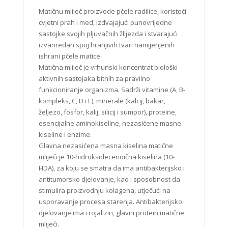
Matičnu mliječ proizvode pčele radilice, koristeći
cvjetni prah i med, izdvajajući punovrijedne
sastojke svojih pljuvačnih žlijezda i stvarajući
izvanredan spoj hranjivih tvari namijenjenih
ishrani pčele matice.
Matična mliječ je vrhunski koncentrat biološki
aktivnih sastojaka bitnih za pravilno
funkcioniranje organizma. Sadrži vitamine (A, B-
kompleks, C, D i E), minerale (kalcij, bakar,
željezo, fosfor, kalij, silicij i sumpor), proteine,
esencijalne aminokiseline, nezasićene masne
kiseline i enzime.
Glavna nezasićena masna kiselina matične
mliječi je 10-hidroksidecenoična kiselina (10-
HDA), za koju se smatra da ima antibakterijsko i
antitumorsko djelovanje, kao i sposobnost da
stimulira proizvodnju kolagena, utječući na
usporavanje procesa starenja. Antibakterijsko
djelovanje ima i rojalizin, glavni protein matične
mliječi.