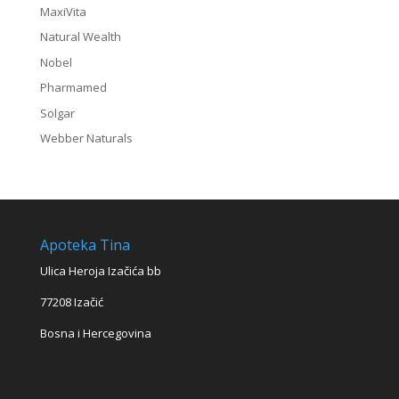
MaxiVita
Natural Wealth
Nobel
Pharmamed
Solgar
Webber Naturals
Apoteka Tina
Ulica Heroja Izačića bb
77208 Izačić
Bosna i Hercegovina