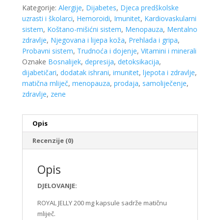
Kategorije:
Alergije
,
Dijabetes
,
Djeca predškolske
uzrasti i školarci
,
Hemoroidi
,
Imunitet
,
Kardiovaskularni
sistem
,
Koštano-mišićni sistem
,
Menopauza
,
Mentalno
zdravlje
,
Njegovana i lijepa koža
,
Prehlada i gripa
,
Probavni sistem
,
Trudnoća i dojenje
,
Vitamini i minerali
Oznake
Bosnalijek
,
depresija
,
detoksikacija
,
dijabetičari
,
dodatak ishrani
,
imunitet
,
ljepota i zdravlje
,
matična mliječ
,
menopauza
,
prodaja
,
samoliječenje
,
zdravlje
,
zene
Opis
Recenzije (0)
Opis
DJELOVANJE:
ROYAL JELLY 200 mg kapsule sadrže matičnu
mliječ.