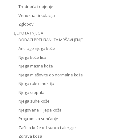
Trudnoća i dojenje
Venozna cirkulacija
Zglobovi
LJEPOTA I NJEGA
DODACI PREHRANI ZA MRŠAVLJENJE
Anti-age njega kože
Njega kože lica
Njega masne kože
Njega mješovite do normalne kože
Njega ruku i noktiju
Njega stopala
Njega suhe kože
Njegovana i lijepa koža
Program za sunčanje
Zaštita kože od sunca i alergije
Zdrava kosa