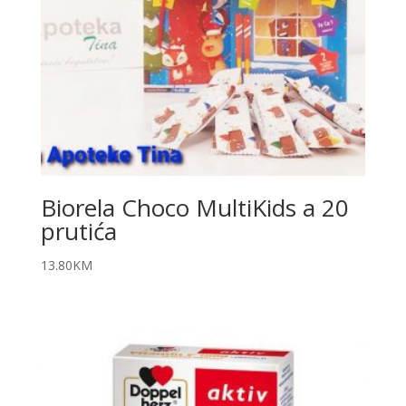
Biorela Choco MultiKids a 20
prutića
13.80
KM