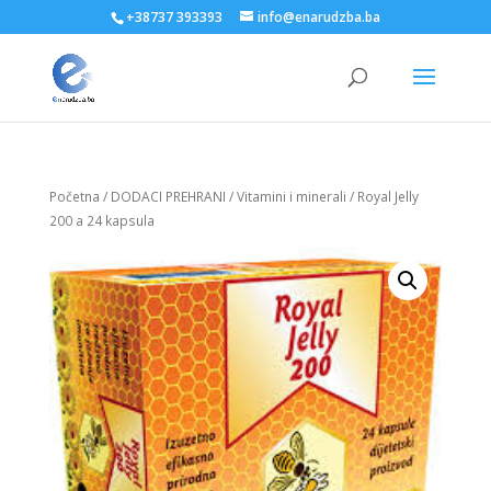
+38737 393393
info@enarudzba.ba
Početna
/
DODACI PREHRANI
/
Vitamini i minerali
/ Royal Jelly
200 a 24 kapsula