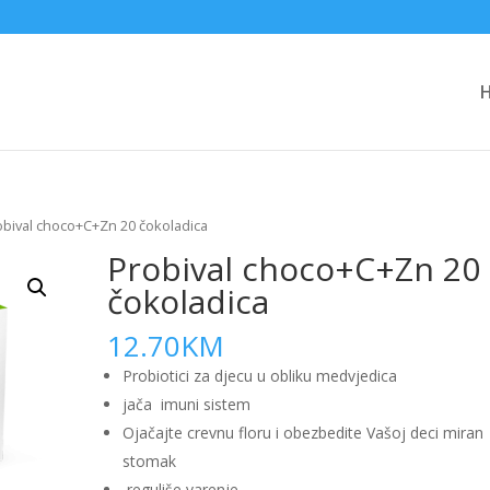
obival choco+C+Zn 20 čokoladica
Probival choco+C+Zn 20
čokoladica
12.70
KM
Probiotici za djecu u obliku medvjedica
jača imuni sistem
Ojačajte crevnu floru i obezbedite Vašoj deci miran
stomak
reguliše varenje.