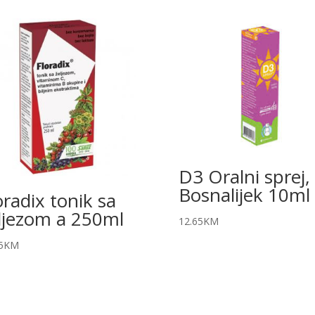
D3 Oralni sprej,
Bosnalijek 10ml
oradix tonik sa
ljezom a 250ml
12.65
KM
5
KM