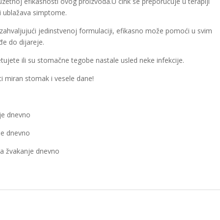
izuzetnoj efikasnosti ovog proizvoda.U cink se preporučuje u terapiji
a i ublažava simptome.
zahvaljujući jedinstvenoj formulaciji, efikasno može pomoći u svim
đe do dijareje.
letujete ili su stomačne tegobe nastale usled neke infekcije.
ci miran stomak i vesele dane!
nje dnevno
je dnevno
 za žvakanje dnevno