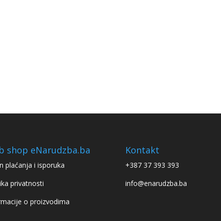
b shop eNarudzba.ba
Kontakt
n plaćanja i isporuka
+387 37 393 393
ika privatnosti
info@enarudzba.ba
rmacije o proizvodima