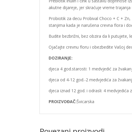
Prebiotik inulin i cink u sastavu doprinose 
akutne dijareje, jer skraćuje vreme trajanj
Probiotik za decu Probival Choco + C + Zn, 
stanjima kada je narušena crevna flora i do
Budite bezbrižni, bez obzira da li putujete, 
Ojačajte crevnu floru i obezbedite Vašoj de
DOZIRANJE:
djeca 4 god.starosti: 1 medvjedić za žvaka
djeca od 4-12 god.-2 medvjedića za žvakan
djeca iznad 12 god. i odrasli: 4 medvjedića
PROIZVOĐAČ:
Švicarska
Povezani proizvodi