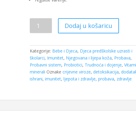
Probival
Dodaj u košaricu
choco+C+Zn
20
čokoladica
količina
Kategorije:
Bebe i Djeca
,
Djeca predškolske uzrasti i
školarci
,
Imunitet
,
Njegovana i lijepa koža
,
Probava
,
Probavni sistem
,
Probiotici
,
Trudnoća i dojenje
,
Vitami
minerali
Oznake
crijevne viroze
,
detoksikacija
,
dodata
ishrani
,
imunitet
,
ljepota i zdravlje
,
probava
,
zdravlje