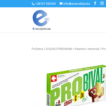
+38737 393393
info@enarudzba.ba
Početna
/
DODACI PREHRANI
/
Vitamini i minerali
/ Pr