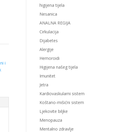
higijena tijela
Nesanica
ANALNA REGIJA
Cirkulacija
Dijabetes
Alergije
Hemoroidi
ni i
Higijena našeg tijela
k
Imunitet
Jetra
Kardiovaskularni sistem
Koštano-mišićni sistem
Ljekovite biljke
Menopauza
Mentalno zdravlje