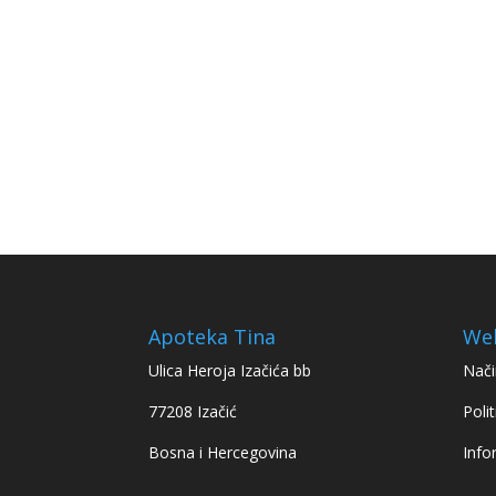
Apoteka Tina
We
Ulica Heroja Izačića bb
Nači
77208 Izačić
Polit
Bosna i Hercegovina
Info