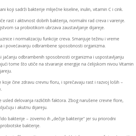
oji sadrži bakterije mliječne kiseline, inulin, vitamin C i cink.
iče rast i aktivnost dobrih bakterija, normalni rad creva i varenje.
jstvom sa probiotikom ubrzava zaustavljanje dijareje.
uznice i normalizaciju funkcije creva. Smanjuje težinu i vreme
teta i povećavanju odbrambene sposobnosti organizma.
si jačanju odbrambenih sposobnosti organizma i uspostavljanju
jući tome što utiče na stvaranje energije na ćelijskom nivou Vitamin
jareju.
oje čine zdravu crevnu floru, i sprečavaju rast i razvoj loših –
.
 usled delovanja različitih faktora. Zbog narušene crevne flore,
jučuju i akutnu dijareju.
fido bakterije – zovemo ih „dečije bakterije“ jer su priorodni
 probiotske bakterije.