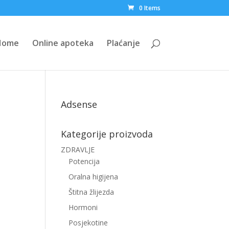
0 Items
Home
Online apoteka
Plaćanje
Adsense
Kategorije proizvoda
ZDRAVLJE
Potencija
Oralna higijena
Štitna žlijezda
Hormoni
Posjekotine