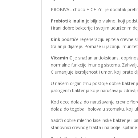
PROBIVAL choco + C+ Zn je dodatak prehrani k
Prebiotik inulin
je biljno vlakno, koji podst
Hrani dobre bakterije i svojim udurženim de
Cink
podstiče regeneraciju epitela crevne sl
trajanja dijareje. Pomaže u jačanju imuni
Vitamin C
je snažan antioksidans, doprino
normalne funkcije imunog sistema. Zahvalju
C umanjuje iscrpljenost i umor, koji prate di
U našem organizmu postoje dobre bakterije k
patogenih bakterija koje narušavaju zdravlje
Kod dece dolazi do narušavanja crevne flore
dolazi do tegoba i bolova u stomaku, koji ukl
Sadrži dobre mlečno kiselinske bakterije i bi
stanovnici crevnog trakta i najbolje ispitane