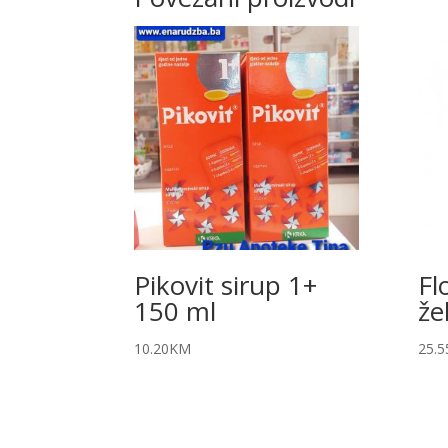
Pikovit sirup 1+
Fl
150 ml
že
10.20
KM
25.5