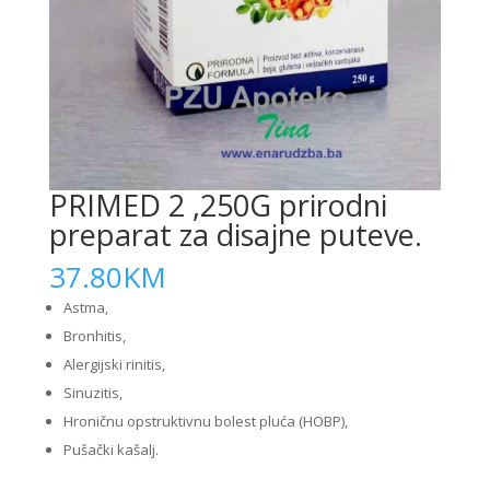
PRIMED 2 ,250G prirodni
preparat za disajne puteve.
37.80
KM
Astma,
Bronhitis,
Alergijski rinitis,
Sinuzitis,
Hroničnu opstruktivnu bolest pluća (HOBP),
Pušački kašalj.