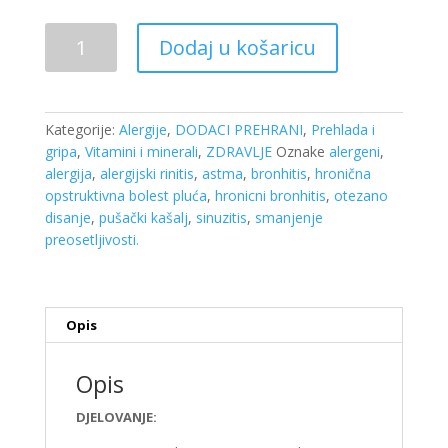
PRIMED
Dodaj u košaricu
2
,250G
prirodni
preparat
Kategorije:
Alergije
,
DODACI PREHRANI
,
Prehlada i
za
gripa
,
Vitamini i minerali
,
ZDRAVLJE
Oznake
alergeni
,
disajne
alergija
,
alergijski rinitis
,
astma
,
bronhitis
,
hronična
puteve.
opstruktivna bolest pluća
,
hronicni bronhitis
,
otezano
količina
disanje
,
pušački kašalj
,
sinuzitis
,
smanjenje
preosetljivosti.
Opis
Opis
DJELOVANJE: