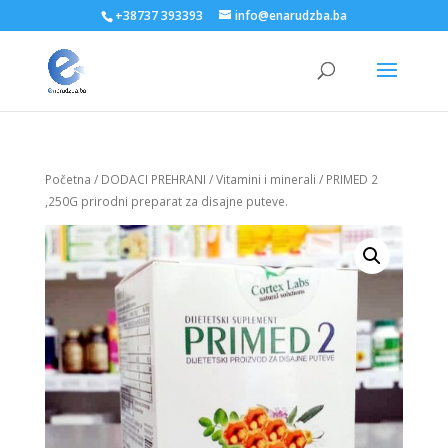
+38737 393393
info@enarudzba.ba
Početna
/
DODACI PREHRANI
/
Vitamini i minerali
/ PRIMED 2
,250G prirodni preparat za disajne puteve.