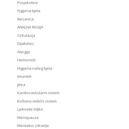
Posjekotine
higijena tijela
Nesanica
ANALNA REGIJA
Cirkulacija
Dijabetes
Alergije
Hemoroidi
Higijena našeg tijela
Imunitet
Jetra
Kardiovaskularni sistem
Koštano-mišićni sistem
Ljekovite biljke
Menopauza
Mentalno zdravlje