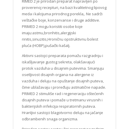
RIMED 2 je prirodan preparat napravljen po
proverenoj recepturi, na bazi kvalitetnog lipovog
meda i kalcijuma prirodnog porekla,. Ne sadrži
veštačke boje, konzervanse i druge additive.
PRIMED 2 mogu koristiti osobe koje
imaju:astmu,bronhitis,alergijski
rinitis,sinuzitis,Hroničnu opstruktivnu bolest
pluća (HOBP),pušački kašalj.
Aktivni sastojci preparata pomažu razgradnju i
iskašljavanje gustog sekreta, olakšavajući
protok vazduha u disajnim putevima. Smanjuju
osetljivost disajnih organa na alergene iz
vazduha i deluju na opuštanje disajnih puteva,
čime ublažavaju i proređuju astmatične napade.
PRIMED 2 stimuliše rad i regeneraciju oštećenih
disajnih puteva i pomaže u tretmanu virusnih i
bakterijskih infekcija respiratornih puteva.
Hranljivi sastojci blagotvorno deluju na jačanje
odbrambenih snaga organizma.