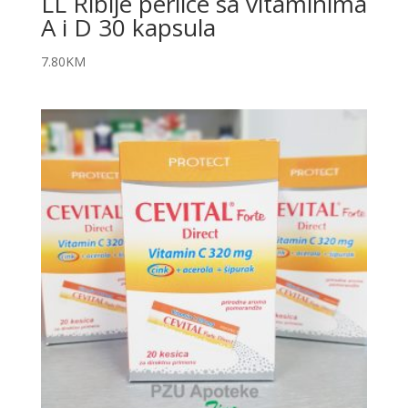
LL Riblje perlice sa vitaminima
A i D 30 kapsula
7.80
KM