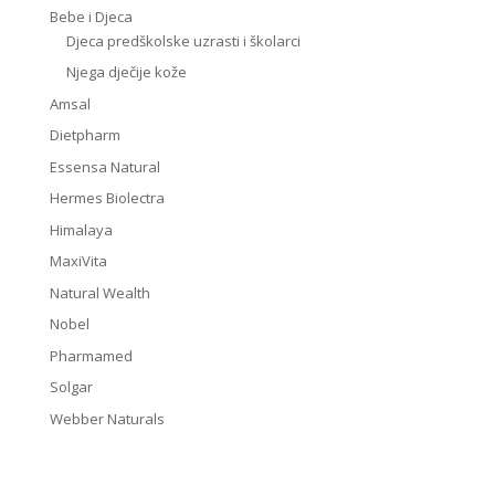
Bebe i Djeca
Djeca predškolske uzrasti i školarci
Njega dječije kože
Amsal
Dietpharm
Essensa Natural
Hermes Biolectra
Himalaya
MaxiVita
Natural Wealth
Nobel
Pharmamed
Solgar
Webber Naturals