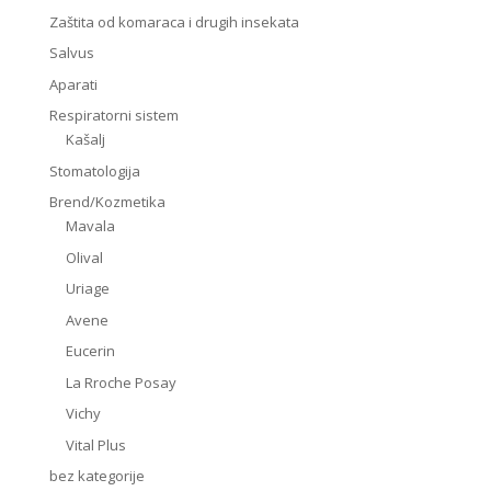
Zaštita od komaraca i drugih insekata
Salvus
Aparati
Respiratorni sistem
Kašalj
Stomatologija
Brend/Kozmetika
Mavala
Olival
Uriage
Avene
Eucerin
La Rroche Posay
Vichy
Vital Plus
bez kategorije