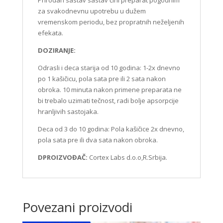
Prirodan sastav sastav čini preparat pogodnim
za svakodnevnu upotrebu u dužem
vremenskom periodu, bez propratnih neželjenih
efekata.
DOZIRANJE:
Odrasli i deca starija od 10 godina: 1-2x dnevno
po 1 kašičicu, pola sata pre ili 2 sata nakon
obroka. 10 minuta nakon primene preparata ne
bi trebalo uzimati tečnost, radi bolje apsorpcije
hranljivih sastojaka.
Deca od 3 do 10 godina: Pola kašičice 2x dnevno,
pola sata pre ili dva sata nakon obroka.
DPROIZVOĐAČ:
Cortex Labs d.o.o,R.Srbija.
Povezani proizvodi