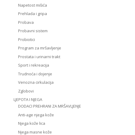
Napetost mišića
Prehlada i gripa
Probava
Probavni sistem
Probiotici
Program za mršavljenje
Prostata i urinarni trakt
Sport i rekreacija
Trudnoća i dojenje
Venozna cirkulacija
Zglobovi
LJEPOTA I NJEGA
DODACI PREHRANI ZA MRŠAVLJENJE
Anti-age njega kože
Njega kože lica
Njega masne kože