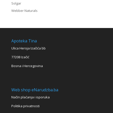
Solgar
Webber Naturals
Apoteka Tina
Ulica Heroja Izačića bb
77208 Izačić
Bosna i Hercegovina
Web shop eNarudzba.ba
Način plaćanja i isporuka
Politika privatnosti