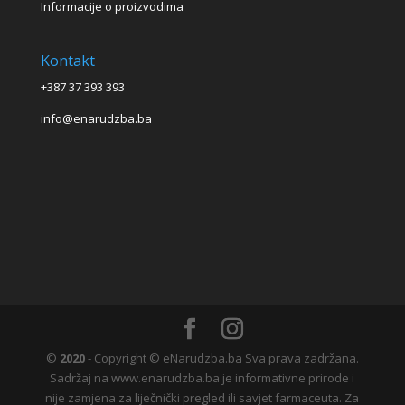
Informacije o proizvodima
Kontakt
+387 37 393 393
info@enarudzba.ba
©
2020
- Copyright © eNarudzba.ba Sva prava zadržana.
Sadržaj na www.enarudzba.ba je informativne prirode i
nije zamjena za liječnički pregled ili savjet farmaceuta. Za