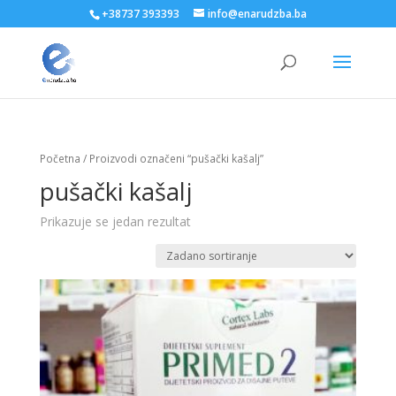
+38737 393393
info@enarudzba.ba
Početna
/ Proizvodi označeni “pušački kašalj”
pušački kašalj
Prikazuje se jedan rezultat