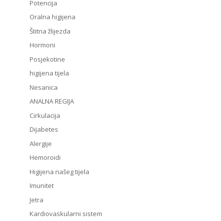
Potencija
Oralna higijena
Štitna žlijezda
Hormoni
Posjekotine
higijena tijela
Nesanica
ANALNA REGIJA
Cirkulacija
Dijabetes
Alergije
Hemoroidi
Higijena našeg tijela
Imunitet
Jetra
Kardiovaskularni sistem