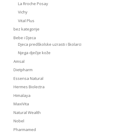
La Rroche Posay
Vichy
Vital Plus
bez kategorije
Bebe i Djeca
Djeca predškolske uzrasti i školarci
Njega dječije kože
Amsal
Dietpharm
Essensa Natural
Hermes Biolectra
Himalaya
MaxiVita
Natural Wealth
Nobel
Pharmamed