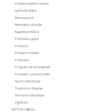
Koštano-mišićni sistem
Ljekovite biljke
Menopauza
Mentalno zdravlje
Napetost mišića
Prehlada i gripa
Probava
Probavni sistem
Probiotici
Program za mršavljenje
Prostata i urinarni trakt
Sport i rekreacija
Trudnoća i dojenje
Venozna cirkulacija
Zglobovi
LJEPOTA I NJEGA