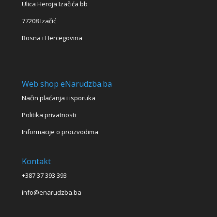
Ulica Heroja Izačića bb
77208 Izačić
Bosna i Hercegovina
Web shop eNarudzba.ba
Način plaćanja i isporuka
Politika privatnosti
Informacije o proizvodima
Kontakt
+387 37 393 393
info@enarudzba.ba