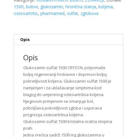
a20
1500
,
bolovi
,
glukozamin
,
hronična stanja
,
koljena
,
količina
osteoartritis
,
pharmamed
,
sulfat
,
zglobova
Opis
Opis
Glukozamin sulfat 1500 CRYSTAL potpomaže
boljoj regeneraciji hrskavice i doprinosi boljoj
pokretljivosti koljena. Glukozamin sulfat 1500 je
namjenjen i za ublažavanje simptoma kod
blagog do umjerenog osteoartritisa koljena.
Njegovom primjenom se smanjuje bol,
poboljšava pokretljivost zgloba i usporava
progresija osteoartritisa koljena.
Glukozamin sulfat 1500 kristalna oralna otopina
prah.
Jedna vrećica sadrži 1500 mg glukozamina u