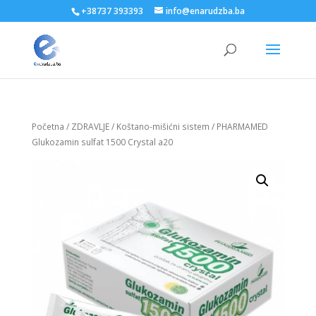
+38737 393393
info@enarudzba.ba
Početna
/
ZDRAVLJE
/
Koštano-mišićni sistem
/ PHARMAMED
Glukozamin sulfat 1500 Crystal a20