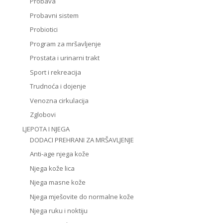
Probava
Probavni sistem
Probiotici
Program za mršavljenje
Prostata i urinarni trakt
Sport i rekreacija
Trudnoća i dojenje
Venozna cirkulacija
Zglobovi
LJEPOTA I NJEGA
DODACI PREHRANI ZA MRŠAVLJENJE
Anti-age njega kože
Njega kože lica
Njega masne kože
Njega mješovite do normalne kože
Njega ruku i noktiju