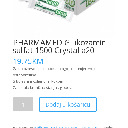
PHARMAMED Glukozamin
sulfat 1500 Crystal a20
19.75
KM
Za ublažavanje simptoma blagog do umjerenog
osteoartritisa
S bolesnim koljenom i kukom
Za ostala kronična stanja zglobova
PHARMAMED
Dodaj u košaricu
Glukozamin
sulfat
1500
Crystal
Kategorije:
Koštano-mišićni sistem
,
ZDRAVLJE
Oznake