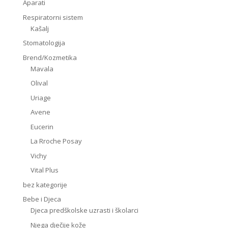
Aparati
Respiratorni sistem
Kašalj
Stomatologija
Brend/Kozmetika
Mavala
Olival
Uriage
Avene
Eucerin
La Rroche Posay
Vichy
Vital Plus
bez kategorije
Bebe i Djeca
Djeca predškolske uzrasti i školarci
Njega dječije kože