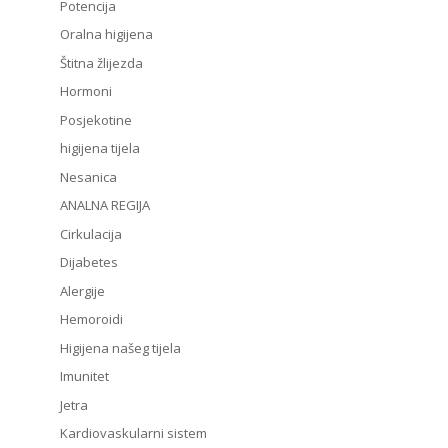
Potencija
Oralna higijena
Štitna žlijezda
Hormoni
Posjekotine
higijena tijela
Nesanica
ANALNA REGIJA
Cirkulacija
Dijabetes
Alergije
Hemoroidi
Higijena našeg tijela
Imunitet
Jetra
Kardiovaskularni sistem