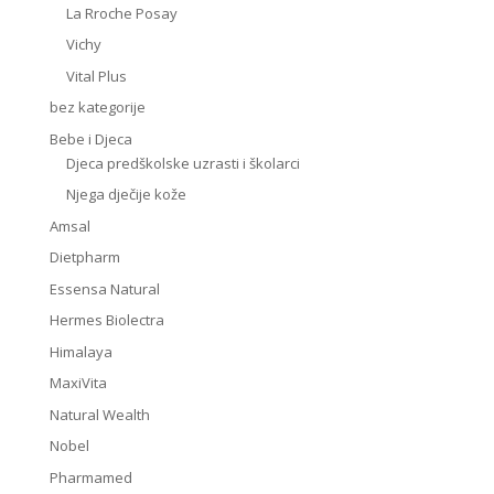
La Rroche Posay
Vichy
Vital Plus
bez kategorije
Bebe i Djeca
Djeca predškolske uzrasti i školarci
Njega dječije kože
Amsal
Dietpharm
Essensa Natural
Hermes Biolectra
Himalaya
MaxiVita
Natural Wealth
Nobel
Pharmamed