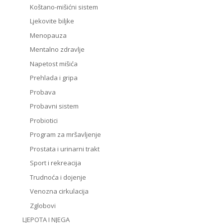
Koštano-mišićni sistem
Ljekovite biljke
Menopauza
Mentalno zdravlje
Napetost mišića
Prehlada i gripa
Probava
Probavni sistem
Probiotici
Program za mršavljenje
Prostata i urinarni trakt
Sport i rekreacija
Trudnoća i dojenje
Venozna cirkulacija
Zglobovi
LJEPOTA I NJEGA