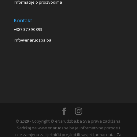
Informacije o proizvodima
Kontakt
+387 37 393 393
info@enarudzba.ba
©
2020
- Copyright © eNarudzba.ba Sva prava zadržana.
Sadržaj na www.enarudzba.ba je informativne prirode i
nije zamjena za liječnički pregled ili savjet farmaceuta. Za