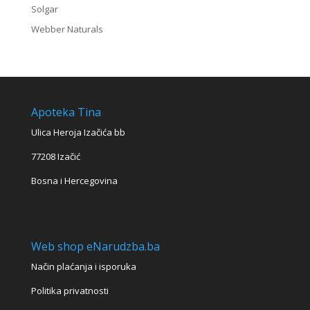
Solgar
Webber Naturals
Apoteka Tina
Ulica Heroja Izačića bb
77208 Izačić
Bosna i Hercegovina
Web shop eNarudzba.ba
Način plaćanja i isporuka
Politika privatnosti