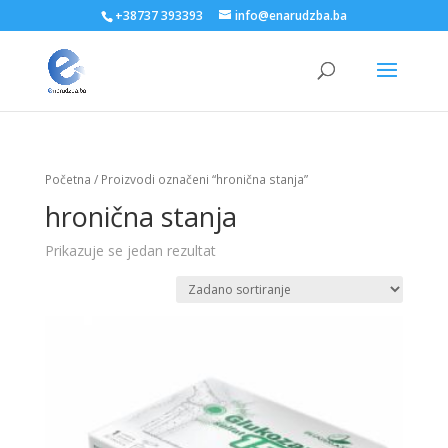
+38737 393393
info@enarudzba.ba
Početna
/ Proizvodi označeni “hronična stanja”
hronična stanja
Prikazuje se jedan rezultat