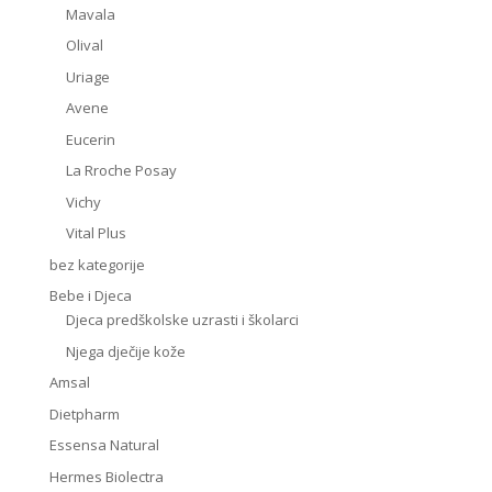
Mavala
Olival
Uriage
Avene
Eucerin
La Rroche Posay
Vichy
Vital Plus
bez kategorije
Bebe i Djeca
Djeca predškolske uzrasti i školarci
Njega dječije kože
Amsal
Dietpharm
Essensa Natural
Hermes Biolectra