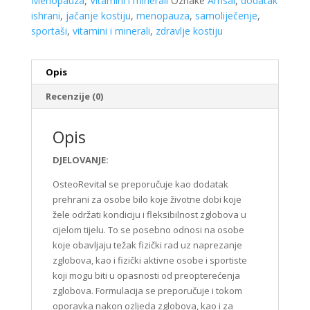
Menopauza
,
Vitamini i minerali
Oznake
Amsal
,
dodatak
ishrani
,
jačanje kostiju
,
menopauza
,
samoliječenje
,
sportaši
,
vitamini i minerali
,
zdravlje kostiju
Opis
Recenzije (0)
Opis
DJELOVANJE:
OsteoRevital se preporučuje kao dodatak
prehrani za osobe bilo koje životne dobi koje
žele održati kondiciju i fleksibilnost zglobova u
cijelom tijelu. To se posebno odnosi na osobe
koje obavljaju težak fizički rad uz naprezanje
zglobova, kao i fizički aktivne osobe i sportiste
koji mogu biti u opasnosti od preopterećenja
zglobova. Formulacija se preporučuje i tokom
oporavka nakon ozljeda zglobova, kao i za