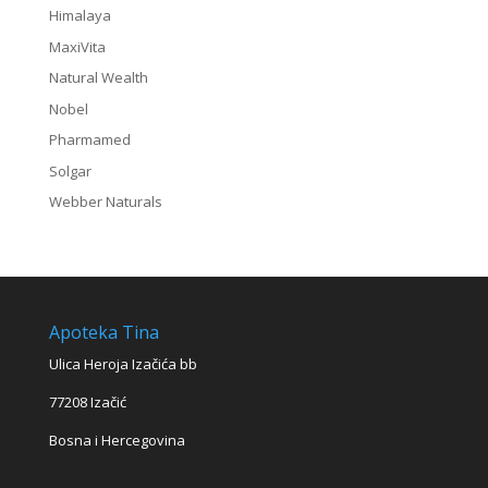
Himalaya
MaxiVita
Natural Wealth
Nobel
Pharmamed
Solgar
Webber Naturals
Apoteka Tina
Ulica Heroja Izačića bb
77208 Izačić
Bosna i Hercegovina