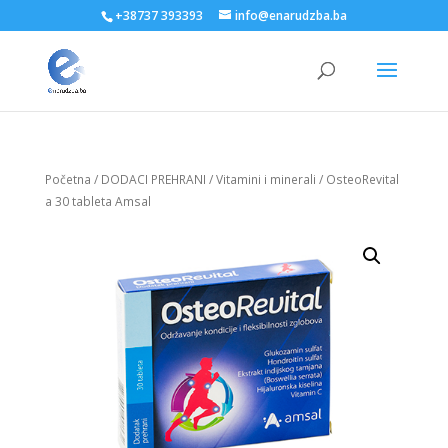
+38737 393393
info@enarudzba.ba
Početna
/
DODACI PREHRANI
/
Vitamini i minerali
/ OsteoRevital
a 30 tableta Amsal