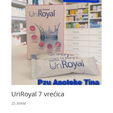
UriRoyal 7 vrećica
25.30
KM