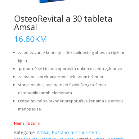
OsteoRevital a 30 tableta
Amsal
16.60
KM
za održavanje kondicije i fleksibilnost zglobova u cijelom
tijelu
preporučuje i tokom oporavka nakon ozljeda zglobova
za osobe s prekomjernom tjelesnom težinom
starije osobe, koje pate od fiziološkog trošenja
osteoartikularnih elemenata
OsteoRevital se također preporučuje ženama u periodu
menopauze.
Nema na zalihi
Kategorije:
Amsal
,
Koštano-mišićni sistem
,