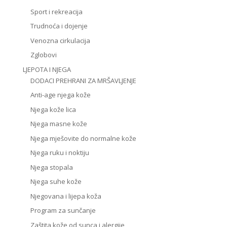
Sport i rekreacija
Trudnoća i dojenje
Venozna cirkulacija
Zglobovi
LJEPOTA I NJEGA
DODACI PREHRANI ZA MRŠAVLJENJE
Anti-age njega kože
Njega kože lica
Njega masne kože
Njega mješovite do normalne kože
Njega ruku i noktiju
Njega stopala
Njega suhe kože
Njegovana i lijepa koža
Program za sunčanje
Zaštita kože od sunca i alergije