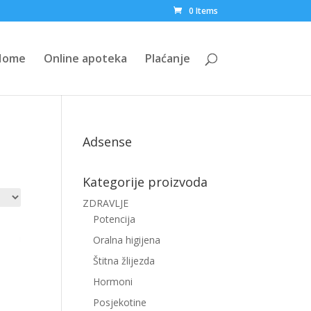
0 Items
Home
Online apoteka
Plaćanje
Adsense
Kategorije proizvoda
ZDRAVLJE
Potencija
Oralna higijena
Štitna žlijezda
Hormoni
Posjekotine