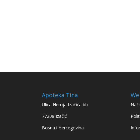
Apoteka Tina
We
Ulica Heroja Izačića bb
Nači
77208 Izačić
Polit
Bosna i Hercegovina
Info