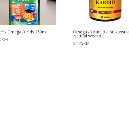
er`s Omega-3 Kids 250ml
Omega -3 Kardio a 60 kapsul
Natural Wealth
0
KM
32.25
KM