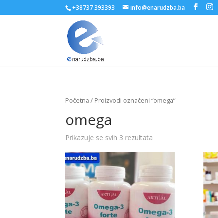
+38737 393393
info@enarudzba.ba
Početna
/ Proizvodi označeni “omega”
omega
Prikazuje se svih 3 rezultata