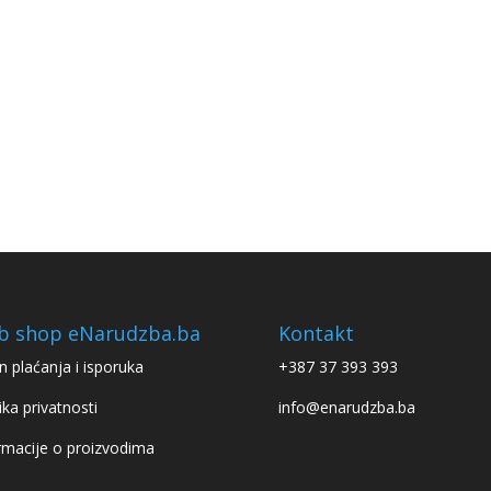
b shop eNarudzba.ba
Kontakt
n plaćanja i isporuka
+387 37 393 393
ika privatnosti
info@enarudzba.ba
rmacije o proizvodima