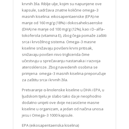
krvnih žila. Riblje ulje, kojim su napunjene ove
kapsule, sadržava znatne količine omega–3
masnih kiselina: eikosapentaenske (EPA) ne
manje od 160 mg/g (18%) i dokosaheksaenske
(DHA) ne manje od 100 mg/g (12%), kao i D–alfa–
tokoferola (vitamina E), zbog čega pomaže zaštiti
srca i krvožilnog sistema. Omega–3 masne
kiseline snižavaju povišeni krvni pritisak,
snižavaju povišen nivo triglicerida čime
učestvuju u sprečavanju nastanaka i razvoja
ateroskleroze. Zbog navedenih osobina se
primjena omega–3 masnih kiselina preporučuje
za zaštitu srca i krvnih žila.
Pretvaranje α-linolenske kiseline u DHA i EPA, u
ljudskom tijelu je slabo tako da je neophodno
dodatno unijeti ove dvije nezasićene masne
kiseline u organizam, a jedan od načina unosa
jesu i Omega–3 1000 kapsule.
EPA (eikosapentaenska kiselina)