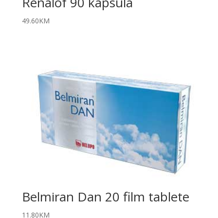
Renalof 90 kapsula
49.60
KM
Belmiran Dan 20 film tablete
11.80
KM