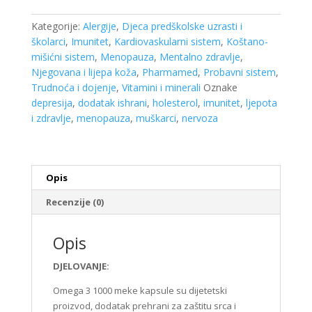
+
vitamin
Kategorije:
Alergije
,
Djeca predškolske uzrasti i
E
školarci
,
Imunitet
,
Kardiovaskularni sistem
,
Koštano-
a
mišićni sistem
,
Menopauza
,
Mentalno zdravlje
,
75
Njegovana i lijepa koža
,
Pharmamed
,
Probavni sistem
,
kapsula
Trudnoća i dojenje
,
Vitamini i minerali
Oznake
Pharmamed
depresija
,
dodatak ishrani
,
holesterol
,
imunitet
,
ljepota
količina
i zdravlje
,
menopauza
,
muškarci
,
nervoza
Opis
Recenzije (0)
Opis
DJELOVANJE:
Omega 3 1000 meke kapsule su dijetetski
proizvod, dodatak prehrani za zaštitu srca i