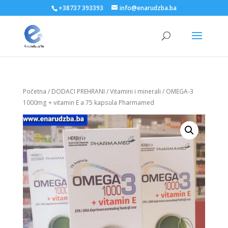
+38737 393393
info@enarudzba.ba
Početna
/
DODACI PREHRANI
/
Vitamini i minerali
/ OMEGA-3
1000mg + vitamin E a 75 kapsula Pharmamed