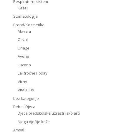
Respiratorni sistem
Kašalj
Stomatologija
Brend/Kozmetika
Mavala
Olival
Uriage
Avene
Eucerin
La Rroche Posay
Vichy
Vital Plus
bez kategorije
Bebe i Djeca
Djeca predškolske uzrasti i školarci
Njega dječije kože
Amsal