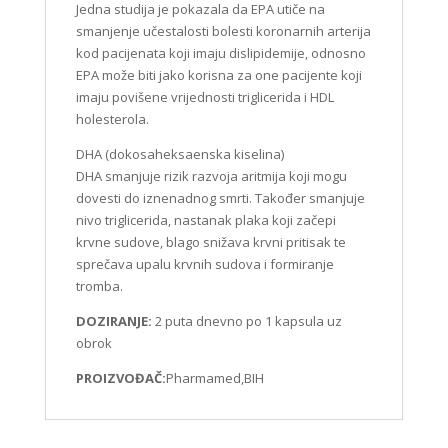
Jedna studija je pokazala da EPA utiče na
smanjenje učestalosti bolesti koronarnih arterija
kod pacijenata koji imaju dislipidemije, odnosno
EPA može biti jako korisna za one pacijente koji
imaju povišene vrijednosti triglicerida i HDL
holesterola.
DHA (dokosaheksaenska kiselina)
DHA smanjuje rizik razvoja aritmija koji mogu
dovesti do iznenadnog smrti. Također smanjuje
nivo triglicerida, nastanak plaka koji začepi
krvne sudove, blago snižava krvni pritisak te
sprečava upalu krvnih sudova i formiranje
tromba.
DOZIRANJE:
2 puta dnevno po 1 kapsula uz
obrok
PROIZVOĐAČ:
Pharmamed,BIH