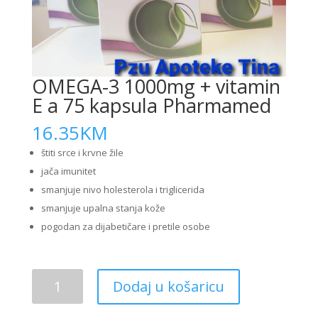
OMEGA-3 1000mg + vitamin
E a 75 kapsula Pharmamed
16.35
KM
štiti srce i krvne žile
jača imunitet
smanjuje nivo holesterola i triglicerida
smanjuje upalna stanja kože
pogodan za dijabetičare i pretile osobe
OMEGA-
Dodaj u košaricu
3
1000mg