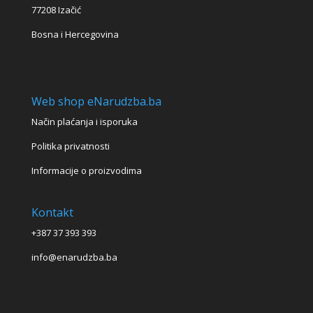
77208 Izačić
Bosna i Hercegovina
Web shop eNarudzba.ba
Način plaćanja i isporuka
Politika privatnosti
Informacije o proizvodima
Kontakt
+387 37 393 393
info@enarudzba.ba