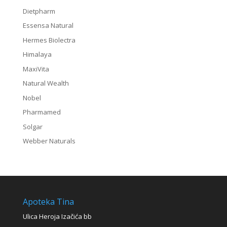
Dietpharm
Essensa Natural
Hermes Biolectra
Himalaya
MaxiVita
Natural Wealth
Nobel
Pharmamed
Solgar
Webber Naturals
Apoteka Tina
Ulica Heroja Izačića bb