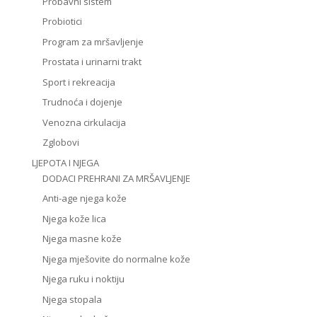
Probavni sistem
Probiotici
Program za mršavljenje
Prostata i urinarni trakt
Sport i rekreacija
Trudnoća i dojenje
Venozna cirkulacija
Zglobovi
LJEPOTA I NJEGA
DODACI PREHRANI ZA MRŠAVLJENJE
Anti-age njega kože
Njega kože lica
Njega masne kože
Njega mješovite do normalne kože
Njega ruku i noktiju
Njega stopala