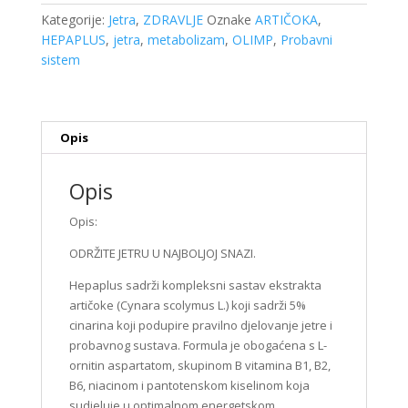
količina
Kategorije:
Jetra
,
ZDRAVLJE
Oznake
ARTIČOKA
,
HEPAPLUS
,
jetra
,
metabolizam
,
OLIMP
,
Probavni
sistem
Opis
Opis
Opis:
ODRŽITE JETRU U NAJBOLJOJ SNAZI.
Hepaplus sadrži kompleksni sastav ekstrakta
artičoke (Cynara scolymus L.) koji sadrži 5%
cinarina koji podupire pravilno djelovanje jetre i
probavnog sustava. Formula je obogaćena s L-
ornitin aspartatom, skupinom B vitamina B1, B2,
B6, niacinom i pantotenskom kiselinom koja
sudjeluje u optimalnom energetskom