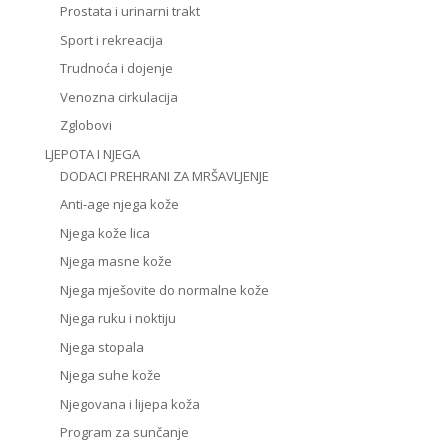
Prostata i urinarni trakt
Sport i rekreacija
Trudnoća i dojenje
Venozna cirkulacija
Zglobovi
LJEPOTA I NJEGA
DODACI PREHRANI ZA MRŠAVLJENJE
Anti-age njega kože
Njega kože lica
Njega masne kože
Njega mješovite do normalne kože
Njega ruku i noktiju
Njega stopala
Njega suhe kože
Njegovana i lijepa koža
Program za sunčanje