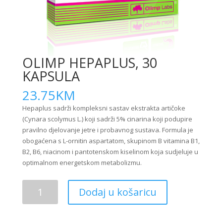
OLIMP HEPAPLUS, 30
KAPSULA
23.75
KM
Hepaplus sadrži kompleksni sastav ekstrakta artičoke
(Cynara scolymus L.) koji sadrži 5% cinarina koji podupire
pravilno djelovanje jetre i probavnog sustava. Formula je
obogaćena s L-ornitin aspartatom, skupinom B vitamina B1,
B2, B6, niacinom i pantotenskom kiselinom koja sudjeluje u
optimalnom energetskom metabolizmu.
OLIMP
Dodaj u košaricu
HEPAPLUS,
30
KAPSULA