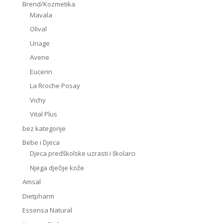
Brend/Kozmetika
Mavala
Olival
Uriage
Avene
Eucerin
La Rroche Posay
Vichy
Vital Plus
bez kategorije
Bebe i Djeca
Djeca predškolske uzrasti i školarci
Njega dječije kože
Amsal
Dietpharm
Essensa Natural