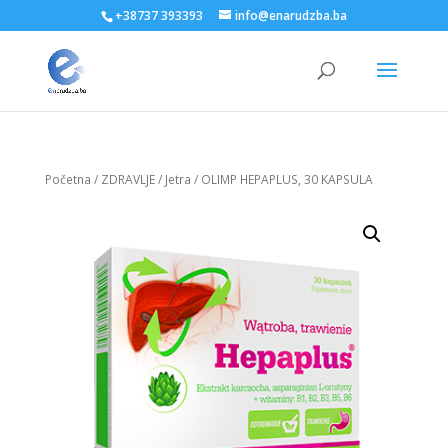
+38737 393393
info@enarudzba.ba
Početna
/
ZDRAVLJE
/
Jetra
/ OLIMP HEPAPLUS, 30 KAPSULA