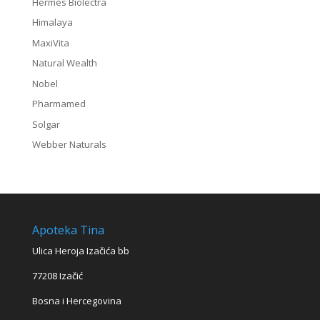
Hermes Biolectra
Himalaya
MaxiVita
Natural Wealth
Nobel
Pharmamed
Solgar
Webber Naturals
Apoteka Tina
Ulica Heroja Izačića bb
77208 Izačić
Bosna i Hercegovina