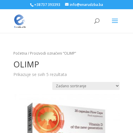
+38737 393393
info@enarudzba.ba
Početna
/ Proizvodi označeni “OLIMP”
OLIMP
Prikazuje se svih 5 rezultata