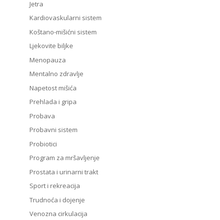
Jetra
Kardiovaskularni sistem
Koštano-mišićni sistem
Ljekovite biljke
Menopauza
Mentalno zdravlje
Napetost mišića
Prehlada i gripa
Probava
Probavni sistem
Probiotici
Program za mršavljenje
Prostata i urinarni trakt
Sport i rekreacija
Trudnoća i dojenje
Venozna cirkulacija