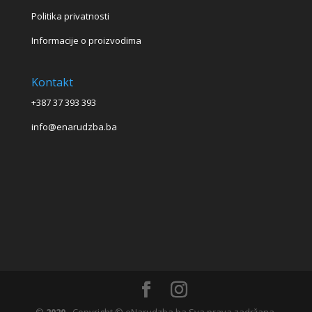
Politika privatnosti
Informacije o proizvodima
Kontakt
+387 37 393 393
info@enarudzba.ba
©
2020
- Copyright © eNarudzba.ba Sva prava zadržana.