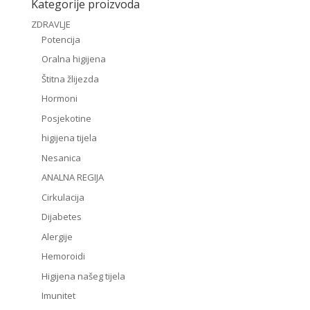
Kategorije proizvoda
ZDRAVLJE
Potencija
Oralna higijena
Štitna žlijezda
Hormoni
Posjekotine
higijena tijela
Nesanica
ANALNA REGIJA
Cirkulacija
Dijabetes
Alergije
Hemoroidi
Higijena našeg tijela
Imunitet