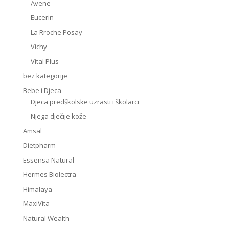
Avene
Eucerin
La Rroche Posay
Vichy
Vital Plus
bez kategorije
Bebe i Djeca
Djeca predškolske uzrasti i školarci
Njega dječije kože
Amsal
Dietpharm
Essensa Natural
Hermes Biolectra
Himalaya
MaxiVita
Natural Wealth