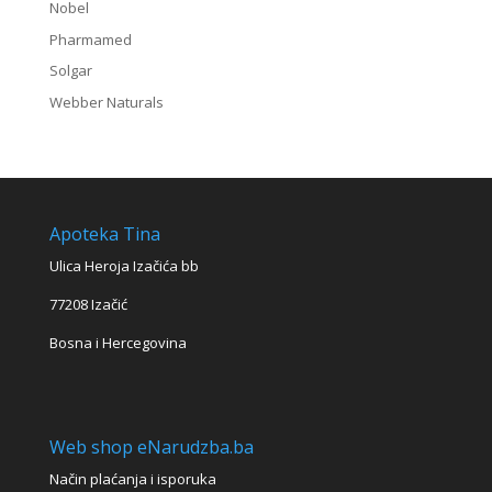
Nobel
Pharmamed
Solgar
Webber Naturals
Apoteka Tina
Ulica Heroja Izačića bb
77208 Izačić
Bosna i Hercegovina
Web shop eNarudzba.ba
Način plaćanja i isporuka