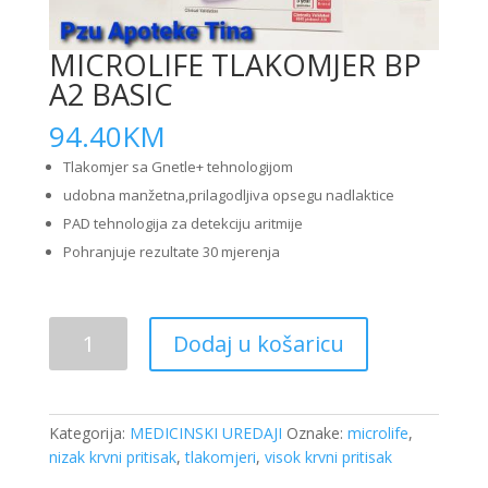
MICROLIFE TLAKOMJER BP
A2 BASIC
94.40
KM
Tlakomjer sa Gnetle+ tehnologijom
udobna manžetna,prilagodljiva opsegu nadlaktice
PAD tehnologija za detekciju aritmije
Pohranjuje rezultate 30 mjerenja
MICROLIFE
Dodaj u košaricu
TLAKOMJER
BP
A2
BASIC
Kategorija:
MEDICINSKI UREDAJI
Oznake:
microlife
,
količina
nizak krvni pritisak
,
tlakomjeri
,
visok krvni pritisak