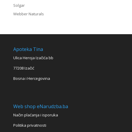
Solgar
Webber Naturals
Apoteka Tina
Ulica Heroja Izačića bb
77208 Izačić
Bosna i Hercegovina
Web shop eNarudzba.ba
Način plaćanja i isporuka
Politika privatnosti