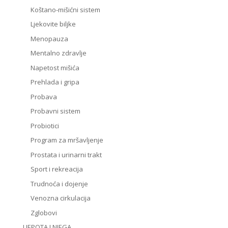
Koštano-mišićni sistem
Ljekovite biljke
Menopauza
Mentalno zdravlje
Napetost mišića
Prehlada i gripa
Probava
Probavni sistem
Probiotici
Program za mršavljenje
Prostata i urinarni trakt
Sport i rekreacija
Trudnoća i dojenje
Venozna cirkulacija
Zglobovi
LJEPOTA I NJEGA