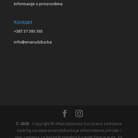
Informacije o proizvodima
Kontakt
+387 37 393 393
info@enarudzba.ba
©
2020
- Copyright © eNarudzba.ba Sva prava zadržana.
Sadržaj na www.enarudzba.ba je informativne prirode i
nije zamjena za liječnički pregled ili savjet farmaceuta. Za