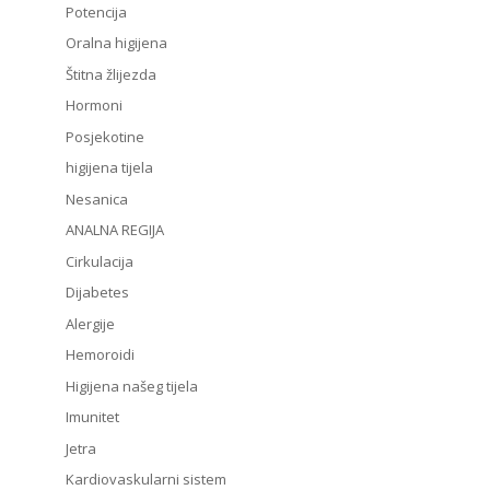
Potencija
Oralna higijena
Štitna žlijezda
Hormoni
Posjekotine
higijena tijela
Nesanica
ANALNA REGIJA
Cirkulacija
Dijabetes
Alergije
Hemoroidi
Higijena našeg tijela
Imunitet
Jetra
Kardiovaskularni sistem