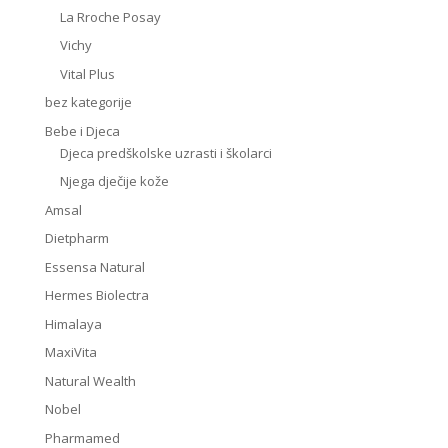
La Rroche Posay
Vichy
Vital Plus
bez kategorije
Bebe i Djeca
Djeca predškolske uzrasti i školarci
Njega dječije kože
Amsal
Dietpharm
Essensa Natural
Hermes Biolectra
Himalaya
MaxiVita
Natural Wealth
Nobel
Pharmamed