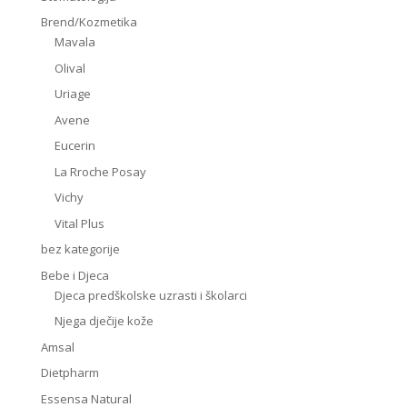
Brend/Kozmetika
Mavala
Olival
Uriage
Avene
Eucerin
La Rroche Posay
Vichy
Vital Plus
bez kategorije
Bebe i Djeca
Djeca predškolske uzrasti i školarci
Njega dječije kože
Amsal
Dietpharm
Essensa Natural