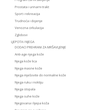
Prostata i urinarni trakt
Sport i rekreacija
Trudnoća i dojenje
Venozna cirkulacija
Zglobovi
LJEPOTA I NJEGA
DODACI PREHRANI ZA MRŠAVLJENJE
Anti-age njega kože
Njega kože lica
Njega masne kože
Njega mješovite do normalne kože
Njega ruku i noktiju
Njega stopala
Njega suhe kože
Njegovana i lijepa koža