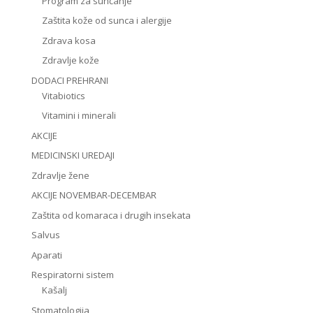
Program za sunčanje
Zaštita kože od sunca i alergije
Zdrava kosa
Zdravlje kože
DODACI PREHRANI
Vitabiotics
Vitamini i minerali
AKCIJE
MEDICINSKI UREDAJI
Zdravlje žene
AKCIJE NOVEMBAR-DECEMBAR
Zaštita od komaraca i drugih insekata
Salvus
Aparati
Respiratorni sistem
Kašalj
Stomatologija