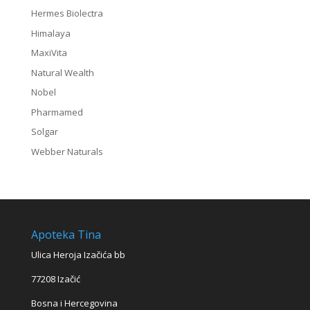
Hermes Biolectra
Himalaya
MaxiVita
Natural Wealth
Nobel
Pharmamed
Solgar
Webber Naturals
Apoteka Tina
Ulica Heroja Izačića bb
77208 Izačić
Bosna i Hercegovina