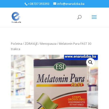
+38737 393393
info@enarudzba.ba
Početna
/
ZDRAVLJE
/
Menopauza
/ Melatonin Pura FAST 30
trakica