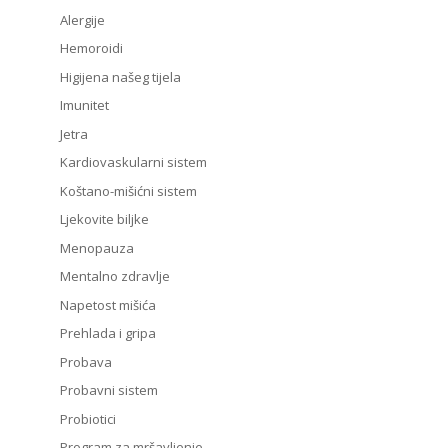
Alergije
Hemoroidi
Higijena našeg tijela
Imunitet
Jetra
Kardiovaskularni sistem
Koštano-mišićni sistem
Ljekovite biljke
Menopauza
Mentalno zdravlje
Napetost mišića
Prehlada i gripa
Probava
Probavni sistem
Probiotici
Program za mršavljenje