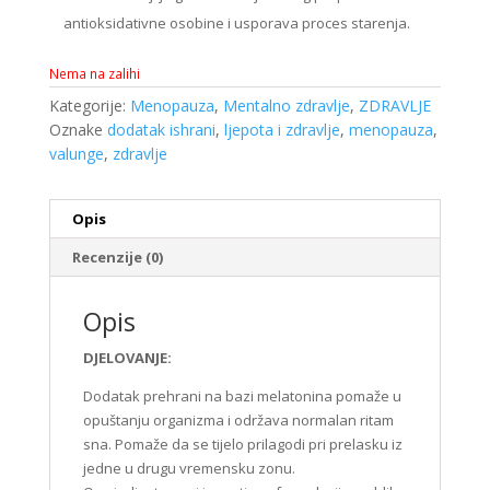
antioksidativne osobine i usporava proces starenja.
Nema na zalihi
Kategorije:
Menopauza
,
Mentalno zdravlje
,
ZDRAVLJE
Oznake
dodatak ishrani
,
ljepota i zdravlje
,
menopauza
,
valunge
,
zdravlje
Opis
Recenzije (0)
Opis
DJELOVANJE:
Dodatak prehrani na bazi melatonina pomaže u
opuštanju organizma i održava normalan ritam
sna. Pomaže da se tijelo prilagodi pri prelasku iz
jedne u drugu vremensku zonu.