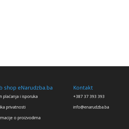
b shop eNarudzba.ba
Kontakt
n plaćanja i isporuka
+387 37 393 393
ika privatnosti
info@enarudzba.ba
rmacije o proizvodima