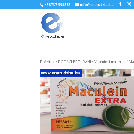
+38737 393393
info@enarudzba.ba
Početna
/
DODACI PREHRANI
/
Vitamini i minerali
/ Ma