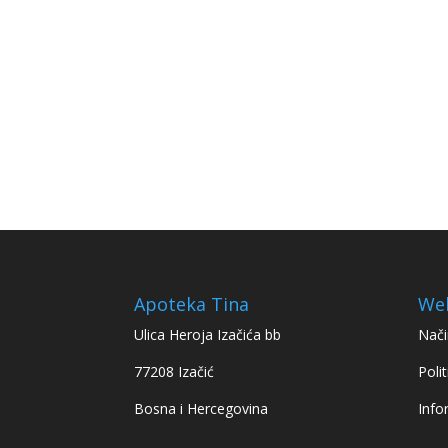
Apoteka Tina
We
Ulica Heroja Izačića bb
Nači
77208 Izačić
Polit
Bosna i Hercegovina
Info