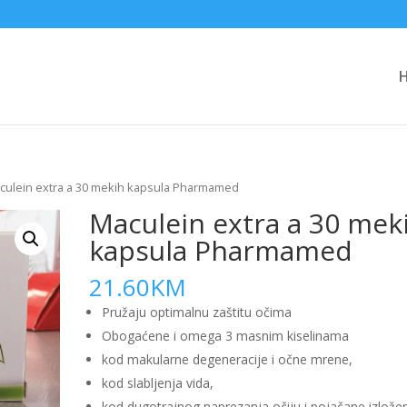
culein extra a 30 mekih kapsula Pharmamed
Maculein extra a 30 mek
kapsula Pharmamed
21.60
KM
Pružaju optimalnu zaštitu očima
Obogaćene i omega 3 masnim kiselinama
kod makularne degeneracije i očne mrene,
kod slabljenja vida,
kod dugotrajnog naprezanja očiju i pojačane izlože