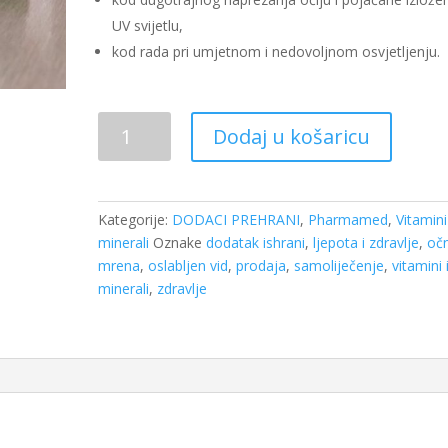
UV svijetlu,
kod rada pri umjetnom i nedovoljnom osvjetljenju.
Maculein
Dodaj u košaricu
extra
a
30
mekih
Kategorije:
DODACI PREHRANI
,
Pharmamed
,
Vitamini
kapsula
minerali
Oznake
dodatak ishrani
,
ljepota i zdravlje
,
oč
Pharmamed
mrena
,
oslabljen vid
,
prodaja
,
samoliječenje
,
vitamini 
količina
minerali
,
zdravlje