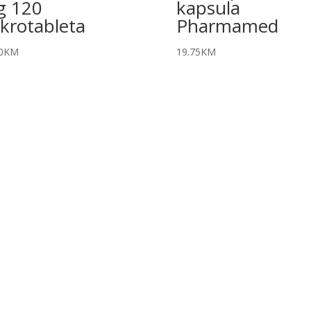
g 120
kapsula
krotableta
Pharmamed
0
KM
19.75
KM