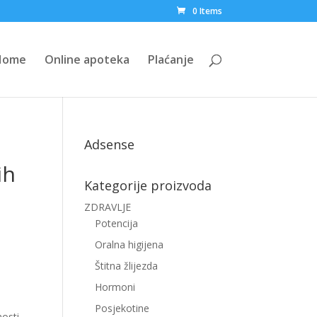
0 Items
Home
Online apoteka
Plaćanje
Adsense
ih
Kategorije proizvoda
ZDRAVLJE
Potencija
Oralna higijena
Štitna žlijezda
Hormoni
Posjekotine
nosti