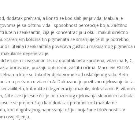
d, dodatak prehrani, a koristi se kod slabljenja vida. Makula je
govorna je sa oštrinu vida i sposobnost percepcije boja. Zaštitno
 lutein i zeaksantin, čija je koncentracija u oku i makuli direktno
. Starenjem količina tih pigmenata se smanjuje te ih je potrebno
i unos luteina i zeaksantina povećava gustoću makularnog pigmenta i
 makularne degeneracije.
že lutein i zeaksantin te, uz dodatak beta karotena, vitamina E, C,
kstrakta borovnice, pružaju optimalnu zaštitu očima. Maculein EXTRA
elinama koje su također djelotvorne kod oslabljenog vida. Beta
ganizma pretvara u vitamin A. Dokazano je pozitivno djelovanje beta
senzibiliteta, katarakte i degeneracije makule, dok vitamin E, vitamin
m, štite sve tjelesne ćelije od razornog djelovanja slobodnih radikala.
psule se preporučuju kao dodatak prehrani kod makularne
ida, kod dugotrajnog naprezanja očiju i pojačane izloženosti UV
om osvjetljenju.