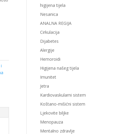
higijena tijela
Nesanica
ANALNA REGIJA
Cirkulacija
Dijabetes
Alergije
Hemoroidi
 i
Higijena našeg tijela
na
Imunitet
i
Jetra
Kardiovaskularni sistem
Koštano-mišićni sistem
Ljekovite biljke
Menopauza
Mentalno zdravlje