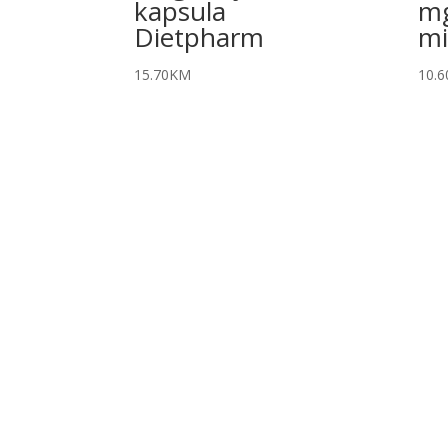
kapsula
m
Dietpharm
mi
15.70
KM
10.6