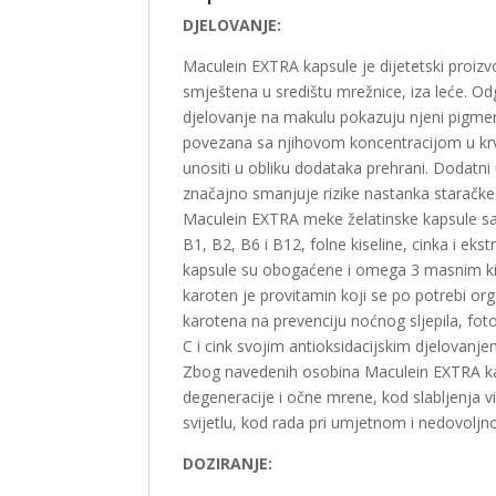
DJELOVANJE:
Maculein EXTRA kapsule je dijetetski proizvo
smještena u središtu mrežnice, iza leće. Od
djelovanje na makulu pokazuju njeni pigmenti
povezana sa njihovom koncentracijom u krvi
unositi u obliku dodataka prehrani. Dodatn
značajno smanjuje rizike nastanka staračke
Maculein EXTRA meke želatinske kapsule sadr
B1, B2, B6 i B12, folne kiseline, cinka i e
kapsule su obogaćene i omega 3 masnim kis
karoten je provitamin koji se po potrebi or
karotena na prevenciju noćnog sljepila, foto
C i cink svojim antioksidacijskim djelovanje
Zbog navedenih osobina Maculein EXTRA ka
degeneracije i očne mrene, kod slabljenja v
svijetlu, kod rada pri umjetnom i nedovoljn
DOZIRANJE: