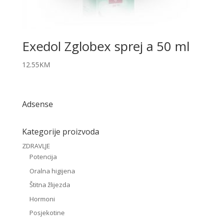
Exedol Zglobex sprej a 50 ml
12.55
KM
Adsense
Kategorije proizvoda
ZDRAVLJE
Potencija
Oralna higijena
Štitna žlijezda
Hormoni
Posjekotine