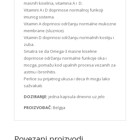
masnih kiselina, vitamina A i D.
Vitamini A i D doprinose normalnoj funkciji
imunog sistema.
Vitamin A doprinosi održanju normalne mukozne
membrane (sluznice).
Vitamin D doprinosi održanju normalnih kostiju i
zuba.
Smatra se da Omega-3 masne kiseline
doprinose održanju normalne funkcije oka i
mozga, pomažu kod upalnih procesa vezanih za
astmu i bronhitis.
Perlice su prijatnog ukusa i deca ih mogu lako
sažvakati.
DOZIRANJE:
jedna kapsula dnevno uz jelo
PROIZVOĐAČ:
Belgija
Povezani proizvodi