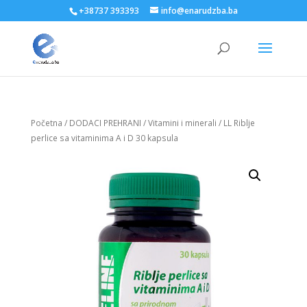
+38737 393393
info@enarudzba.ba
Početna
/
DODACI PREHRANI
/
Vitamini i minerali
/ LL Riblje
perlice sa vitaminima A i D 30 kapsula