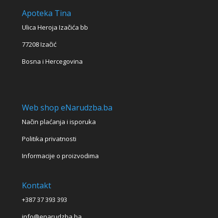
Apoteka Tina
Ulica Heroja Izačića bb
77208 Izačić
Bosna i Hercegovina
Web shop eNarudzba.ba
Način plaćanja i isporuka
Politika privatnosti
Informacije o proizvodima
Kontakt
+387 37 393 393
info@enarudzba.ba