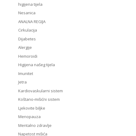
higijena tijela
Nesanica
ANALNA REGIJA
Cirkulacija
Dijabetes
Alergije
Hemoroidi
Higijena našeg tijela
Imunitet
Jetra
Kardiovaskularni sistem
Koštano-mišićni sistem
Ljekovite biljke
Menopauza
Mentalno zdravlje
Napetost mišića