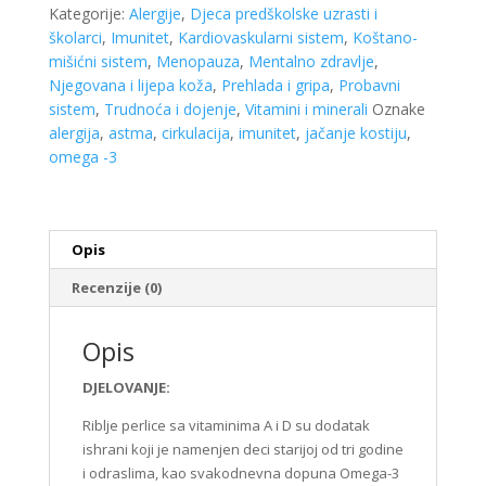
vitaminima
Kategorije:
Alergije
,
Djeca predškolske uzrasti i
A
školarci
,
Imunitet
,
Kardiovaskularni sistem
,
Koštano-
i
mišićni sistem
,
Menopauza
,
Mentalno zdravlje
,
D
Njegovana i lijepa koža
,
Prehlada i gripa
,
Probavni
30
sistem
,
Trudnoća i dojenje
,
Vitamini i minerali
Oznake
kapsula
alergija
,
astma
,
cirkulacija
,
imunitet
,
jačanje kostiju
,
količina
omega -3
Opis
Recenzije (0)
Opis
DJELOVANJE:
Riblje perlice sa vitaminima A i D su dodatak
ishrani koji je namenjen deci starijoj od tri godine
i odraslima, kao svakodnevna dopuna Omega-3