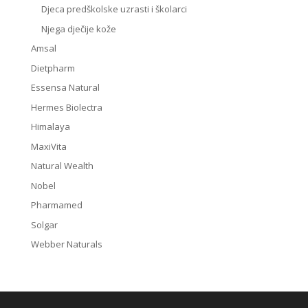
Djeca predškolske uzrasti i školarci
Njega dječije kože
Amsal
Dietpharm
Essensa Natural
Hermes Biolectra
Himalaya
MaxiVita
Natural Wealth
Nobel
Pharmamed
Solgar
Webber Naturals