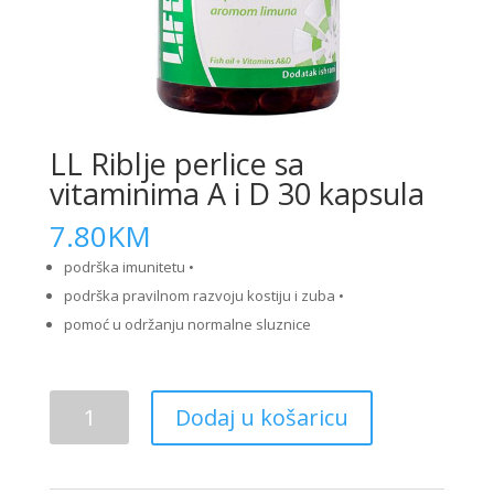
LL Riblje perlice sa
vitaminima A i D 30 kapsula
7.80
KM
podrška imunitetu •
podrška pravilnom razvoju kostiju i zuba •
pomoć u održanju normalne sluznice
LL
Dodaj u košaricu
Riblje
perlice
sa