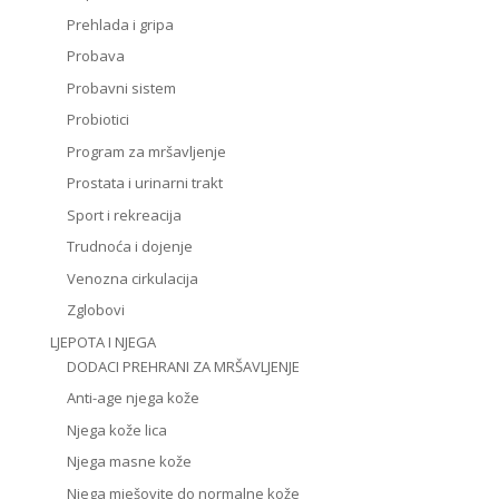
Prehlada i gripa
Probava
Probavni sistem
Probiotici
Program za mršavljenje
Prostata i urinarni trakt
Sport i rekreacija
Trudnoća i dojenje
Venozna cirkulacija
Zglobovi
LJEPOTA I NJEGA
DODACI PREHRANI ZA MRŠAVLJENJE
Anti-age njega kože
Njega kože lica
Njega masne kože
Njega mješovite do normalne kože