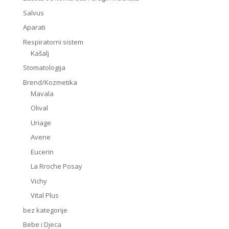
Salvus
Aparati
Respiratorni sistem
Kašalj
Stomatologija
Brend/Kozmetika
Mavala
Olival
Uriage
Avene
Eucerin
La Rroche Posay
Vichy
Vital Plus
bez kategorije
Bebe i Djeca