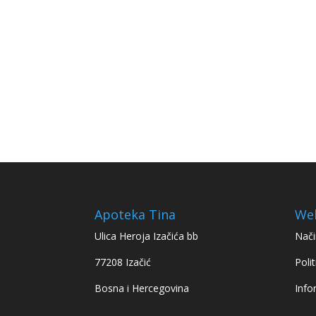
Apoteka Tina
We
Ulica Heroja Izačića bb
Nači
77208 Izačić
Polit
Bosna i Hercegovina
Info