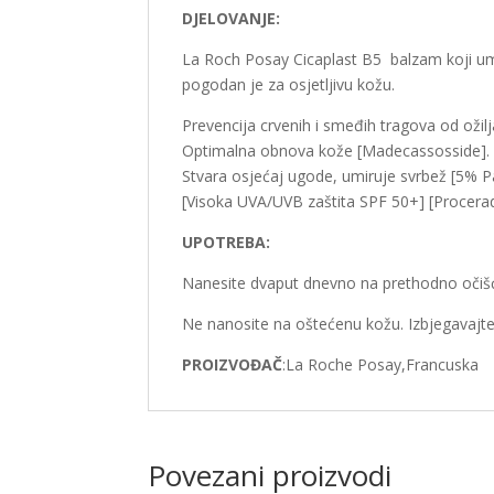
DJELOVANJE:
La Roch Posay Cicaplast B5 balzam koji umir
pogodan je za osjetljivu kožu.
Prevencija crvenih i smeđih tragova od ožilj
Optimalna obnova kože [Madecassosside].
Stvara osjećaj ugode, umiruje svrbež [5% P
[Visoka UVA/UVB zaštita SPF 50+] [Procerad
UPOTREBA:
Nanesite dvaput dnevno na prethodno očišć
Ne nanosite na oštećenu kožu. Izbjegavajte
PROIZVOĐAČ
:La Roche Posay,Francuska
Povezani proizvodi