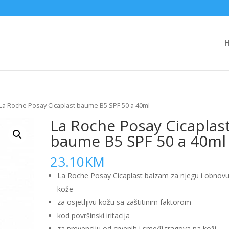
La Roche Posay Cicaplast baume B5 SPF 50 a 40ml
La Roche Posay Cicaplas
baume B5 SPF 50 a 40ml
23.10
KM
La Roche Posay Cicaplast balzam za njegu i obnov
kože
za osjetljivu kožu sa zaštitinim faktorom
kod površinski iritacija
za prevenciju od crvenih i smeđi tragova na koži