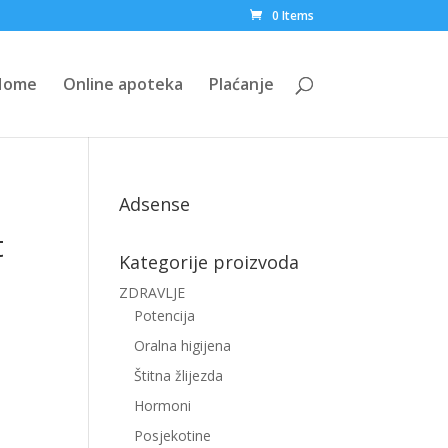
0 Items
Home
Online apoteka
Plaćanje
Adsense
t
Kategorije proizvoda
ZDRAVLJE
Potencija
u
Oralna higijena
Štitna žlijezda
Hormoni
Posjekotine