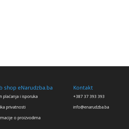
b shop eNarudzba.ba
Kontakt
n plaćanja i isporuka
+387 37 393 393
ika privatnosti
info@enarudzba.ba
rmacije o proizvodima