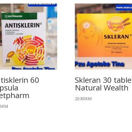
tisklerin 60
Skleran 30 table
psula
Natural Wealth
etpharm
20.80
KM
5
KM