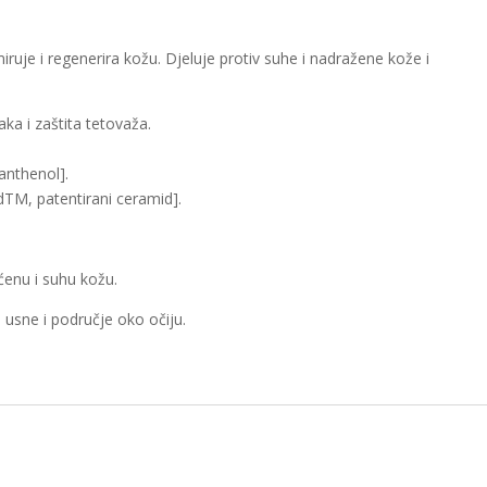
uje i regenerira kožu. Djeluje protiv suhe i nadražene kože i
aka i zaštita tetovaža.
anthenol].
TM, patentirani ceramid].
enu i suhu kožu.
 usne i područje oko očiju.