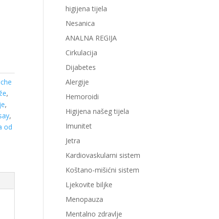
higijena tijela
Nesanica
ANALNA REGIJA
Cirkulacija
Dijabetes
oche
Alergije
že
,
Hemoroidi
je
,
Higijena našeg tijela
say
,
Imunitet
a od
Jetra
Kardiovaskularni sistem
Koštano-mišićni sistem
Ljekovite biljke
Menopauza
Mentalno zdravlje