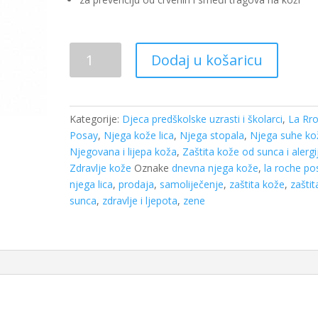
La
Dodaj u košaricu
Roche
Posay
Cicaplast
baume
Kategorije:
Djeca predškolske uzrasti i školarci
,
La Rr
B5
Posay
,
Njega kože lica
,
Njega stopala
,
Njega suhe ko
SPF
Njegovana i lijepa koža
,
Zaštita kože od sunca i alergi
50
Zdravlje kože
Oznake
dnevna njega kože
,
la roche po
a
njega lica
,
prodaja
,
samoliječenje
,
zaštita kože
,
zaštit
40ml
sunca
,
zdravlje i ljepota
,
zene
količina