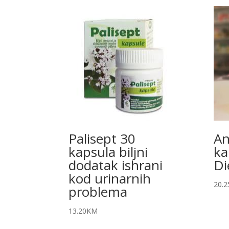
Palisept 30
An
kapsula biljni
ka
dodatak ishrani
Di
kod urinarnih
20.2
problema
13.20
KM