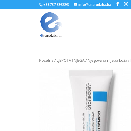
+38737 393393
info@enarudzba.ba
Početna
/
LJEPOTA I NJEGA
/
Njegovana i lijepa koža
/ 