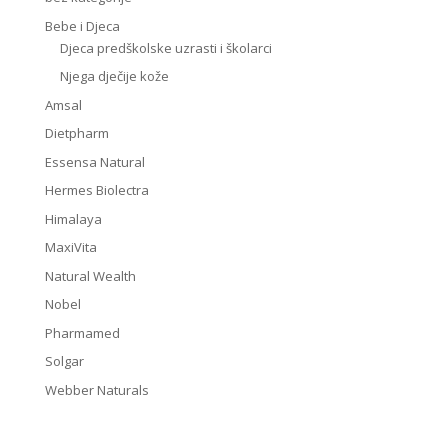
Bebe i Djeca
Djeca predškolske uzrasti i školarci
Njega dječije kože
Amsal
Dietpharm
Essensa Natural
Hermes Biolectra
Himalaya
MaxiVita
Natural Wealth
Nobel
Pharmamed
Solgar
Webber Naturals