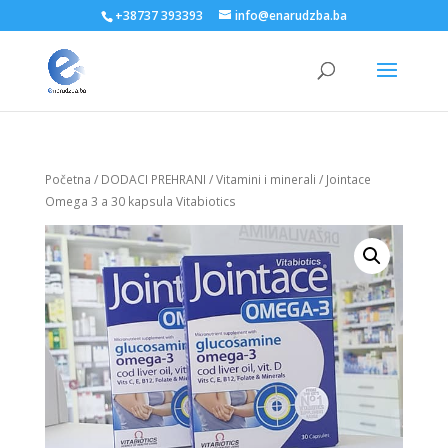
+38737 393393
info@enarudzba.ba
Početna
/
DODACI PREHRANI
/
Vitamini i minerali
/ Jointace
Omega 3 a 30 kapsula Vitabiotics