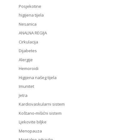
Posjekotine
higijena tijela
Nesanica
ANALNA REGIJA
Cirkulacija
Dijabetes
Alergije
Hemoroidi
Higijena našeg tijela
Imunitet
Jetra
Kardiovaskularni sistem
Koštano-mišićni sistem
Ljekovite biljke
Menopauza
Mentalno zdravlje