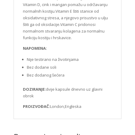
Vitamin D, cink i mangan pomažu u održavanju
normalnih kostiju.Vitamin E štiti stanice od
oksidativnog stresa, a njegovo prisustvo u ulju
štiti ga od oksidacije.
Vitamin C pridonosi
normalnom stvaranju kolagena za normalnu
funkciju kostiju i hrskavice.
NAPOMENA:
Nije testirano na životinjama
Bez dodane soli
Bez dodanog šećera
DOZIRANJE:
dvije kapsule dnevno uz glavni
obrok
PROIZVOĐAČ:
London,Engleska