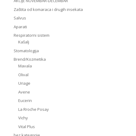
AKCIJE NOVEMBAR-DECEMBAR
Zaštita od komaraca i drugih insekata
Salvus
Aparati
Respiratorni sistem
Kašalj
Stomatologija
Brend/Kozmetika
Mavala
Olival
Uriage
Avene
Eucerin
La Rroche Posay
Vichy
Vital Plus
bez kategorije