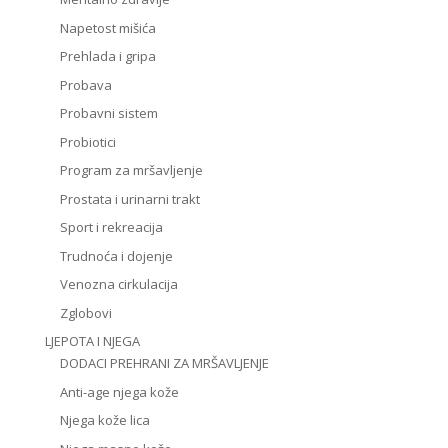
Napetost mišića
Prehlada i gripa
Probava
Probavni sistem
Probiotici
Program za mršavljenje
Prostata i urinarni trakt
Sport i rekreacija
Trudnoća i dojenje
Venozna cirkulacija
Zglobovi
LJEPOTA I NJEGA
DODACI PREHRANI ZA MRŠAVLJENJE
Anti-age njega kože
Njega kože lica