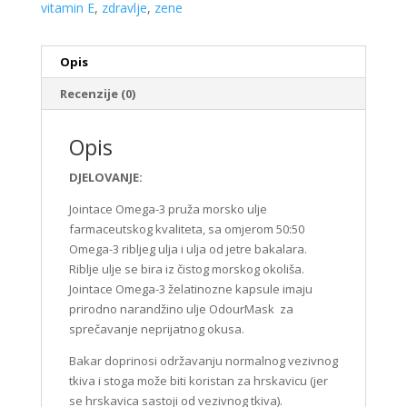
vitamin E
,
zdravlje
,
zene
Opis
Recenzije (0)
Opis
DJELOVANJE:
Jointace Omega-3 pruža morsko ulje
farmaceutskog kvaliteta, sa omjerom 50:50
Omega-3 ribljeg ulja i ulja od jetre bakalara.
Riblje ulje se bira iz čistog morskog okoliša.
Jointace Omega-3 želatinozne kapsule imaju
prirodno narandžino ulje OdourMask za
sprečavanje neprijatnog okusa.
Bakar doprinosi održavanju normalnog vezivnog
tkiva i stoga može biti koristan za hrskavicu (jer
se hrskavica sastoji od vezivnog tkiva).