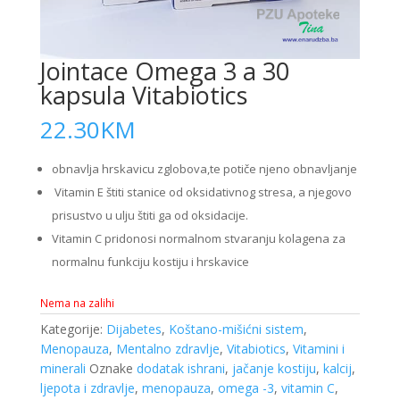
Jointace Omega 3 a 30
kapsula Vitabiotics
22.30
KM
obnavlja hrskavicu zglobova,te potiče njeno obnavljanje
Vitamin E štiti stanice od oksidativnog stresa, a njegovo
prisustvo u ulju štiti ga od oksidacije.
Vitamin C pridonosi normalnom stvaranju kolagena za
normalnu funkciju kostiju i hrskavice
Nema na zalihi
Kategorije:
Dijabetes
,
Koštano-mišićni sistem
,
Menopauza
,
Mentalno zdravlje
,
Vitabiotics
,
Vitamini i
minerali
Oznake
dodatak ishrani
,
jačanje kostiju
,
kalcij
,
ljepota i zdravlje
,
menopauza
,
omega -3
,
vitamin C
,