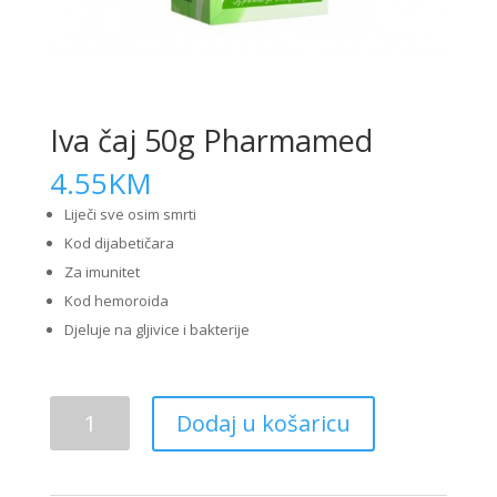
Iva čaj 50g Pharmamed
4.55
KM
Liječi sve osim smrti
Kod dijabetičara
Za imunitet
Kod hemoroida
Djeluje na gljivice i bakterije
Iva
Dodaj u košaricu
čaj
50g
Pharmamed