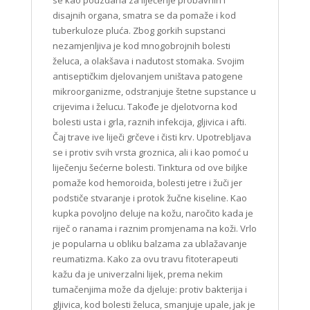
se kao pouzdana za liječenje probavnih i
disajnih organa, smatra se da pomaže i kod
tuberkuloze pluća. Zbog gorkih supstanci
nezamjenljiva je kod mnogobrojnih bolesti
želuca, a olakšava i nadutost stomaka. Svojim
antiseptičkim djelovanjem uništava patogene
mikroorganizme, odstranjuje štetne supstance u
crijevima i želucu. Takođe je djelotvorna kod
bolesti usta i grla, raznih infekcija, gljivica i afti.
Čaj trave ive liječi grčeve i čisti krv. Upotrebljava
se i protiv svih vrsta groznica, ali i kao pomoć u
liječenju šećerne bolesti. Tinktura od ove biljke
pomaže kod hemoroida, bolesti jetre i žuči jer
podstiče stvaranje i protok žučne kiseline. Kao
kupka povoljno deluje na kožu, naročito kada je
riječ o ranama i raznim promjenama na koži. Vrlo
je popularna u obliku balzama za ublažavanje
reumatizma. Kako za ovu travu fitoterapeuti
kažu da je univerzalni lijek, prema nekim
tumačenjima može da djeluje: protiv bakterija i
gljivica, kod bolesti želuca, smanjuje upale, jak je