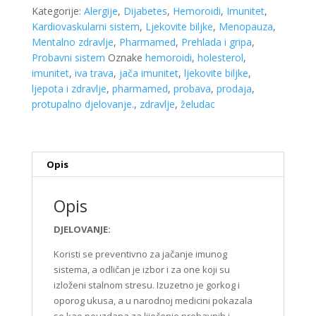
količina
Kategorije:
Alergije
,
Dijabetes
,
Hemoroidi
,
Imunitet
,
Kardiovaskularni sistem
,
Ljekovite biljke
,
Menopauza
,
Mentalno zdravlje
,
Pharmamed
,
Prehlada i gripa
,
Probavni sistem
Oznake
hemoroidi
,
holesterol
,
imunitet
,
iva trava
,
jača imunitet
,
ljekovite biljke
,
ljepota i zdravlje
,
pharmamed
,
probava
,
prodaja
,
protupalno djelovanje.
,
zdravlje
,
želudac
Opis
Opis
DJELOVANJE:
Koristi se preventivno za jačanje imunog
sistema, a odličan je izbor i za one koji su
izloženi stalnom stresu. Izuzetno je gorkog i
oporog ukusa, a u narodnoj medicini pokazala