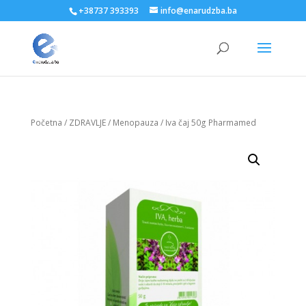
+38737 393393
info@enarudzba.ba
Početna
/
ZDRAVLJE
/
Menopauza
/ Iva čaj 50g Pharmamed