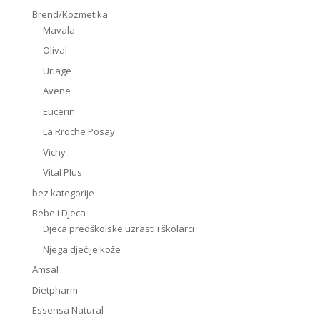
Brend/Kozmetika
Mavala
Olival
Uriage
Avene
Eucerin
La Rroche Posay
Vichy
Vital Plus
bez kategorije
Bebe i Djeca
Djeca predškolske uzrasti i školarci
Njega dječije kože
Amsal
Dietpharm
Essensa Natural