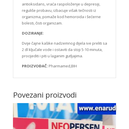
antioksidans, vraća raspoloženje u depresiji,
reguliše probavu, izbacuje višak tečnosti iz
organizma, pomaže kod hemoroida i šećerne
bolesti, čisti organizam.
DOZIRANJE:
Dvije čajne kašike nadzemnog dijela ive preliti sa
2 dl ključale vode i ostaviti da stoji 5-10 minuta,
procijediti i piti u laganim gutljajima.
PROIZVOĐAČ:
Pharmamed,BIH
Povezani proizvodi