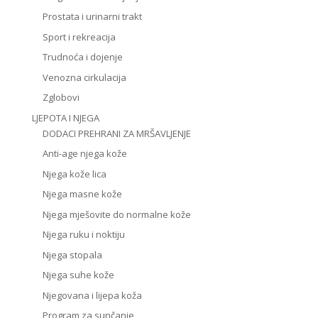
Prostata i urinarni trakt
Sport i rekreacija
Trudnoća i dojenje
Venozna cirkulacija
Zglobovi
LJEPOTA I NJEGA
DODACI PREHRANI ZA MRŠAVLJENJE
Anti-age njega kože
Njega kože lica
Njega masne kože
Njega mješovite do normalne kože
Njega ruku i noktiju
Njega stopala
Njega suhe kože
Njegovana i lijepa koža
Program za sunčanje