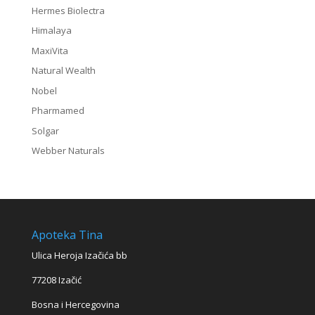
Hermes Biolectra
Himalaya
MaxiVita
Natural Wealth
Nobel
Pharmamed
Solgar
Webber Naturals
Apoteka Tina
Ulica Heroja Izačića bb
77208 Izačić
Bosna i Hercegovina