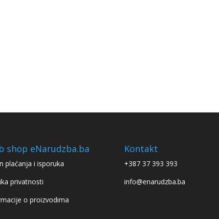
b shop eNarudzba.ba
Kontakt
n plaćanja i isporuka
+387 37 393 393
ika privatnosti
info@enarudzba.ba
rmacije o proizvodima