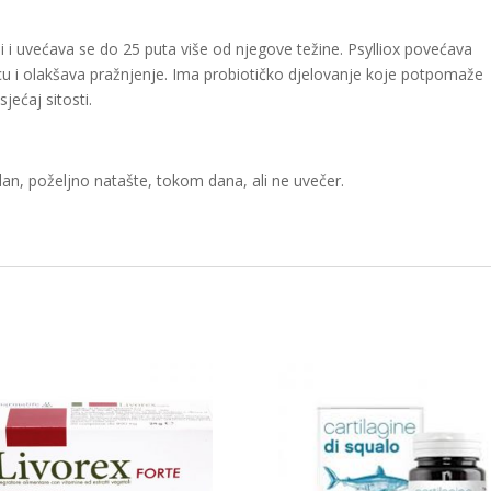
 i uvećava se do 25 puta više od njegove težine. Psylliox povećava
cu i olakšava pražnjenje. Ima probiotičko djelovanje koje potpomaže
sjećaj sitosti.
dan, poželjno natašte, tokom dana, ali ne uvečer.