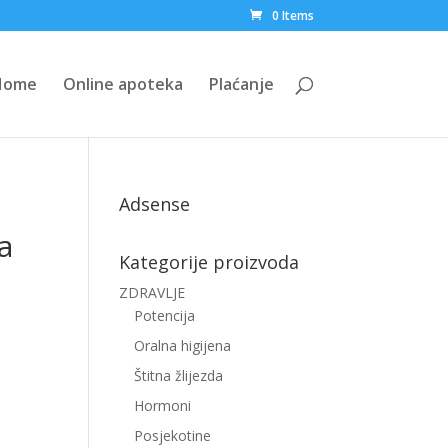
0 Items
Home
Online apoteka
Plaćanje
Adsense
a
Kategorije proizvoda
ZDRAVLJE
Potencija
Oralna higijena
Štitna žlijezda
Hormoni
Posjekotine