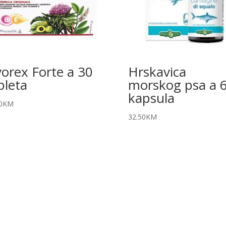
vorex Forte a 30
Hrskavica
bleta
morskog psa a 
kapsula
0
KM
32.50
KM