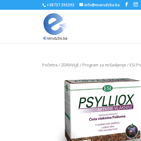
+38737 393393
info@enarudzba.ba
Početna
/
ZDRAVLJE
/
Program za mršavljenje
/ ESI Ps