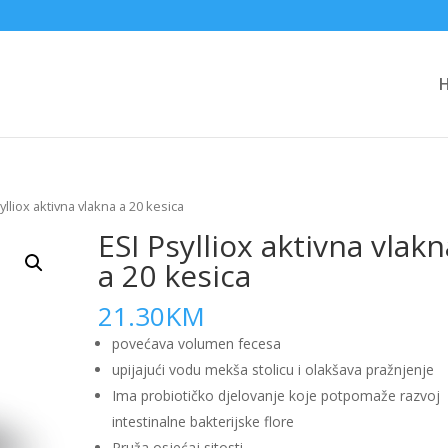
ylliox aktivna vlakna a 20 kesica
ESI Psylliox aktivna vlakn
a 20 kesica
21.30
KM
povećava volumen fecesa
upijajući vodu mekša stolicu i olakšava pražnjenje
Ima probiotičko djelovanje koje potpomaže razvoj
intestinalne bakterijske flore
Pruža osjećaj sitosti.