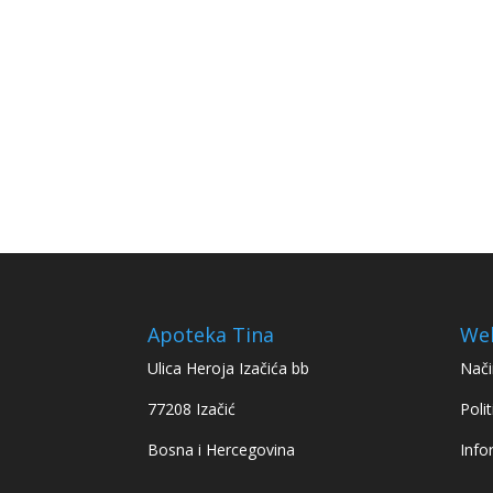
Apoteka Tina
We
Ulica Heroja Izačića bb
Nači
77208 Izačić
Polit
Bosna i Hercegovina
Info