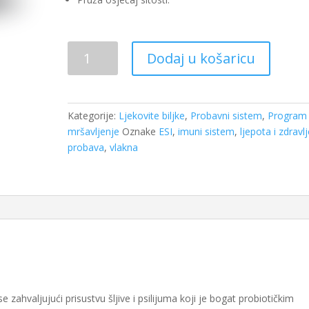
ESI
Dodaj u košaricu
Psylliox
aktivna
vlakna
a
Kategorije:
Ljekovite biljke
,
Probavni sistem
,
Program
20
mršavljenje
Oznake
ESI
,
imuni sistem
,
ljepota i zdravl
kesica
probava
,
vlakna
količina
se zahvaljujući prisustvu šljive i psilijuma koji je bogat probiotičkim