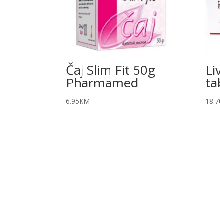
Čaj Slim Fit 50g
Li
Pharmamed
ta
6.95
KM
18.7