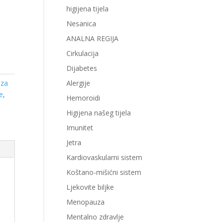
higijena tijela
Nesanica
ANALNA REGIJA
Cirkulacija
Dijabetes
 za
Alergije
je
,
Hemoroidi
Higijena našeg tijela
Imunitet
Jetra
Kardiovaskularni sistem
Koštano-mišićni sistem
Ljekovite biljke
Menopauza
Mentalno zdravlje