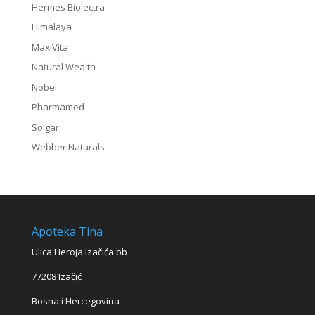
Hermes Biolectra
Himalaya
MaxiVita
Natural Wealth
Nobel
Pharmamed
Solgar
Webber Naturals
Apoteka Tina
Ulica Heroja Izačića bb
77208 Izačić
Bosna i Hercegovina