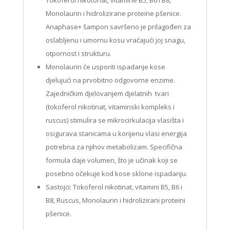
Monolaurin i hidrolizirane proteine pšenice.
Anaphase+ šampon savršeno je prilagođen za
oslabljenu i umornu kosu vraćajući joj snagu,
otpornost i strukturu.
Monolaurin će usporiti ispadanje kose
djelujući na prvobitno odgovorne enzime.
Zajedničkim djelovanjem djelatnih tvari
(tokoferol nikotinat, vitaminski kompleks i
ruscus) stimulira se mikrocirkulacija vlasišta i
osigurava stanicama u korijenu vlasi energija
potrebna za njihov metabolizam. Specifična
formula daje volu­men, što je učinak koji se
posebno očekuje kod kose sklone ispadanju.
Sastojci: Tokoferol nikotinat, vitamini B5, B6 i
B8, Ruscus, Monolaurin i hidrolizirani proteini
pšenice.