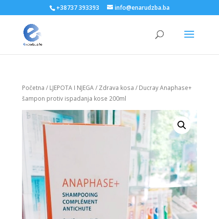
+38737 393393
info@enarudzba.ba
Početna
/
LJEPOTA I NJEGA
/
Zdrava kosa
/ Ducray Anaphase+
šampon protiv ispadanja kose 200ml