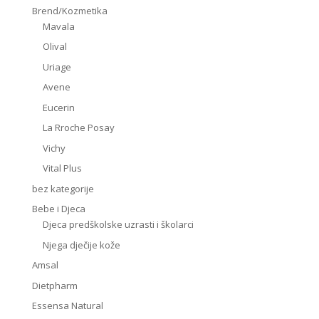
Brend/Kozmetika
Mavala
Olival
Uriage
Avene
Eucerin
La Rroche Posay
Vichy
Vital Plus
bez kategorije
Bebe i Djeca
Djeca predškolske uzrasti i školarci
Njega dječije kože
Amsal
Dietpharm
Essensa Natural