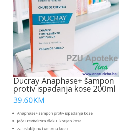
Ducray Anaphase+ šampon
protiv ispadanja kose 200ml
39.60
KM
Anaphase+ šampon protiv ispadanja kose
jača i revitalizira dlaku i korijen kose
za oslabljenu i umornu kosu