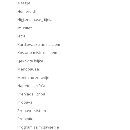
Alergije
Hemoroidi
Higijena našeg tijela
Imunitet
Jetra
Kardiovaskularni sistem
Koštano-mišićni sistem
Ljekovite biljke
Menopauza
Mentalno zdravlje
Napetost mišića
Prehlada i gripa
Probava
Probavni sistem
Probiotici
Program za mršavljenje