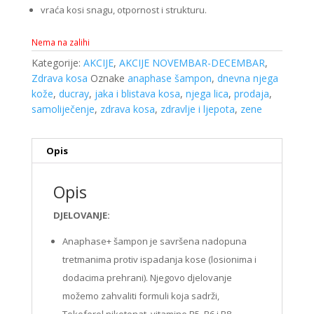
vraća kosi snagu, otpornost i strukturu.
Nema na zalihi
Kategorije:
AKCIJE
,
AKCIJE NOVEMBAR-DECEMBAR
,
Zdrava kosa
Oznake
anaphase šampon
,
dnevna njega
kože
,
ducray
,
jaka i blistava kosa
,
njega lica
,
prodaja
,
samoliječenje
,
zdrava kosa
,
zdravlje i ljepota
,
zene
Opis
Opis
DJELOVANJE:
Anaphase+ šampon je savršena nadopuna
tretmanima protiv ispadanja kose (losionima i
dodacima prehrani). Njegovo djelovanje
možemo zahvaliti formuli koja sadrži,
Tokoferol nikotonat, vitamine B5, B6 i B8,