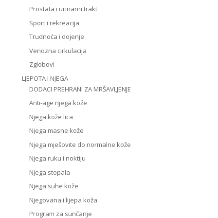
Prostata i urinarni trakt
Sport i rekreacija
Trudnoća i dojenje
Venozna cirkulacija
Zglobovi
LJEPOTA I NJEGA
DODACI PREHRANI ZA MRŠAVLJENJE
Anti-age njega kože
Njega kože lica
Njega masne kože
Njega mješovite do normalne kože
Njega ruku i noktiju
Njega stopala
Njega suhe kože
Njegovana i lijepa koža
Program za sunčanje