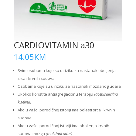
CARDIOVITAMIN a30
14.05
KM
Svim osobama koje su u riziku za nastanak oboljenja
srca i krvnih sudova
Osobama koje su u riziku za nastanak moždanog udara
Ukoliko koristite antiagregacionu terapiju
(acetilsalicilna
kiselina)
Ako u vašoj porodičnoj istoriji ima bolesti srca i krvnih
sudova
Ako u vašoj porodičnoj istoriji ima oboljenja krvnih
sudova mozga
(moždani udar)