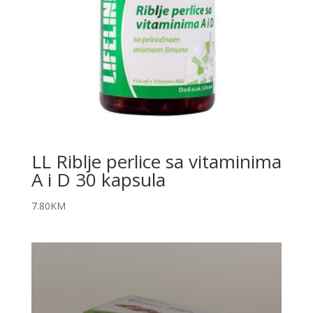
LL Riblje perlice sa vitaminima
A i D 30 kapsula
7.80
KM