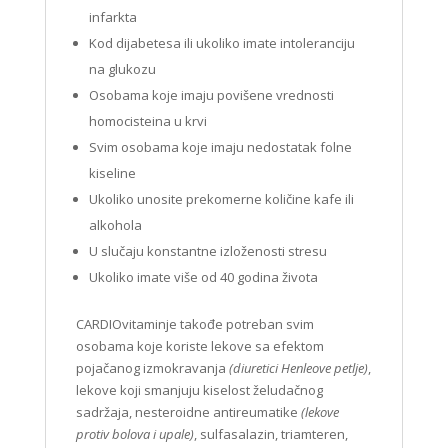
infarkta
Kod dijabetesa ili ukoliko imate intoleranciju
na glukozu
Osobama koje imaju povišene vrednosti
homocisteina u krvi
Svim osobama koje imaju nedostatak folne
kiseline
Ukoliko unosite prekomerne količine kafe ili
alkohola
U slučaju konstantne izloženosti stresu
Ukoliko imate više od 40 godina života
CARDIOvitaminje takođe potreban svim
osobama koje koriste lekove sa efektom
pojačanog izmokravanja
(diuretici Henleove petlje)
,
lekove koji smanjuju kiselost želudačnog
sadržaja, nesteroidne antireumatike
(lekove
protiv bolova i upale)
, sulfasalazin, triamteren,