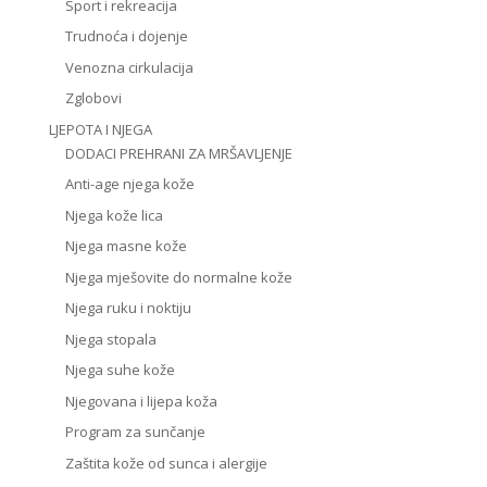
Sport i rekreacija
Trudnoća i dojenje
Venozna cirkulacija
Zglobovi
LJEPOTA I NJEGA
DODACI PREHRANI ZA MRŠAVLJENJE
Anti-age njega kože
Njega kože lica
Njega masne kože
Njega mješovite do normalne kože
Njega ruku i noktiju
Njega stopala
Njega suhe kože
Njegovana i lijepa koža
Program za sunčanje
Zaštita kože od sunca i alergije