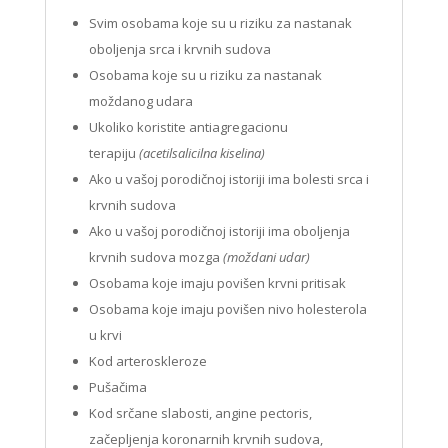
Svim osobama koje su u riziku za nastanak
oboljenja srca i krvnih sudova
Osobama koje su u riziku za nastanak
moždanog udara
Ukoliko koristite antiagregacionu
terapiju
(acetilsalicilna kiselina)
Ako u vašoj porodičnoj istoriji ima bolesti srca i
krvnih sudova
Ako u vašoj porodičnoj istoriji ima oboljenja
krvnih sudova mozga
(moždani udar)
Osobama koje imaju povišen krvni pritisak
Osobama koje imaju povišen nivo holesterola
u krvi
Kod arteroskleroze
Pušačima
Kod srčane slabosti, angine pectoris,
začepljenja koronarnih krvnih sudova,