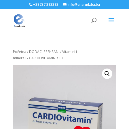
+38737 393393
info@enarudzba.ba
Početna
/
DODACI PREHRANI
/
Vitamini i
minerali
/ CARDIOVITAMIN a30