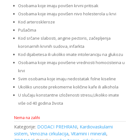
Osobama koje imaju povišen krvni pritisak
Osobama koje imaju povišen nivo holesterola u krvi
Kod arteroskleroze
Pušačima
Kod srčane slabosti, angine pectoris, začepljenja
koronarnih krvnih sudova, infarkta
Kod dijabetesa ili ukoliko imate intoleranciju na glukozu
Osobama koje imaju povišene vrednosti homocisteina u
krvi
Svim osobama koje imaju nedostatak folne kiseline
Ukoliko unosite prekomerne količine kafe ili alkohola
U slučaju konstantne izloženosti stresu,Ukoliko imate
više od 40 godina života
Nema na zalihi
Kategorije:
DODACI PREHRANI
,
Kardiovaskularni
sistem
,
Venozna cirkulacija
,
Vitamini i minerali
,