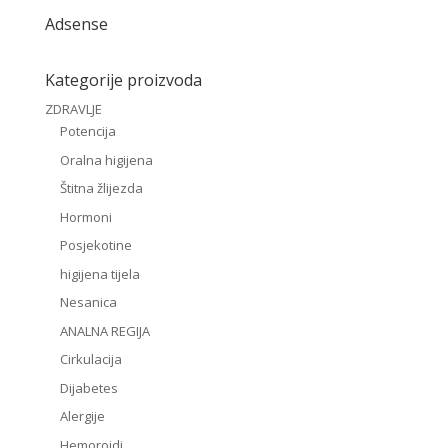
Adsense
Kategorije proizvoda
ZDRAVLJE
Potencija
Oralna higijena
Štitna žlijezda
Hormoni
Posjekotine
higijena tijela
Nesanica
ANALNA REGIJA
Cirkulacija
Dijabetes
Alergije
Hemoroidi