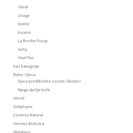
Olival
Uriage
Avene
Eucerin
La Rroche Posay
Vichy
Vital Plus
bez kategorije
Bebe i Djeca
Djeca predškolske uzrasti i školarci
Njega dječije kože
Amsal
Dietpharm
Essensa Natural
Hermes Biolectra
Himalaya