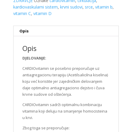
ZDRAVLJE
Oznake
cardiovitamin
,
cirkulacija
,
kardiovaskularni sistem
,
krvni sudovi
,
srce
,
vitamin b
,
vitamin C
,
vitamin D
Opis
Opis
DJELOVANJE:
CARDIOvitamin se posebno preporučuje uz
antiagregacionu terapiju (Acetilsalicilna kiselina)
koju već koristite jer zajedničkim delovanjem
daje optimalno antiagregaciono dejstvo i čuva
krvne sudove od oštećenja.
CARDIOvitamin sadrži optimalnu kombinaciju
vitamina koji deluju na smanjenje homocisteina
u krvi.
Zbog toga se preporučuje: