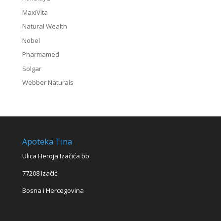
MaxiVita
Natural Wealth
Nobel
Pharmamed
Solgar
Webber Naturals
Apoteka Tina
Ulica Heroja Izačića bb
77208 Izačić
Bosna i Hercegovina