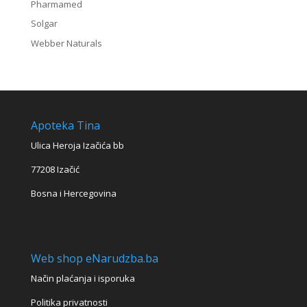
Pharmamed
Solgar
Webber Naturals
Apoteka Tina
Ulica Heroja Izačića bb
77208 Izačić
Bosna i Hercegovina
Web shop eNarudzba.ba
Način plaćanja i isporuka
Politika privatnosti