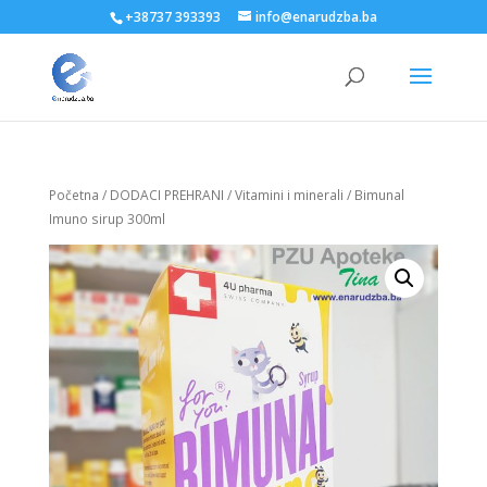
+38737 393393
info@enarudzba.ba
Početna
/
DODACI PREHRANI
/
Vitamini i minerali
/ Bimunal
Imuno sirup 300ml