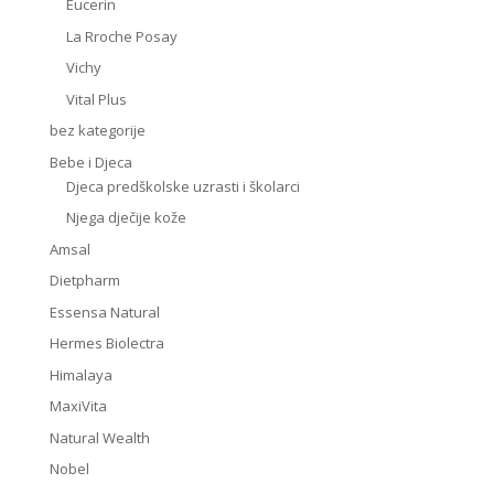
Eucerin
La Rroche Posay
Vichy
Vital Plus
bez kategorije
Bebe i Djeca
Djeca predškolske uzrasti i školarci
Njega dječije kože
Amsal
Dietpharm
Essensa Natural
Hermes Biolectra
Himalaya
MaxiVita
Natural Wealth
Nobel