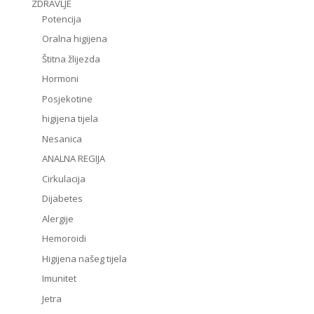
ZDRAVLJE
Potencija
Oralna higijena
Štitna žlijezda
Hormoni
Posjekotine
higijena tijela
Nesanica
ANALNA REGIJA
Cirkulacija
Dijabetes
Alergije
Hemoroidi
Higijena našeg tijela
Imunitet
Jetra