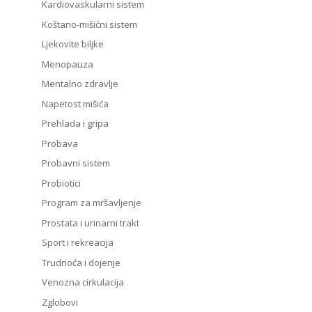
Kardiovaskularni sistem
Koštano-mišićni sistem
Ljekovite biljke
Menopauza
Mentalno zdravlje
Napetost mišića
Prehlada i gripa
Probava
Probavni sistem
Probiotici
Program za mršavljenje
Prostata i urinarni trakt
Sport i rekreacija
Trudnoća i dojenje
Venozna cirkulacija
Zglobovi