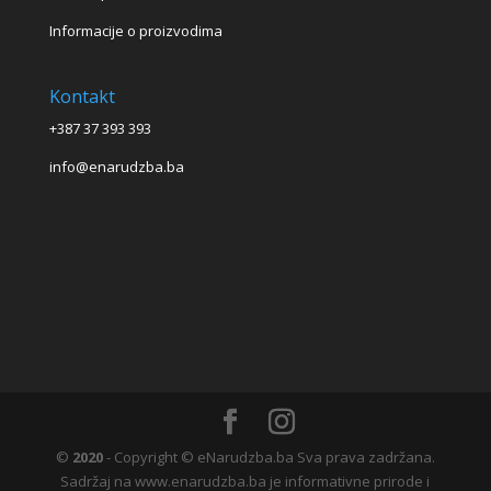
Informacije o proizvodima
Kontakt
+387 37 393 393
info@enarudzba.ba
©
2020
- Copyright © eNarudzba.ba Sva prava zadržana.
Sadržaj na www.enarudzba.ba je informativne prirode i