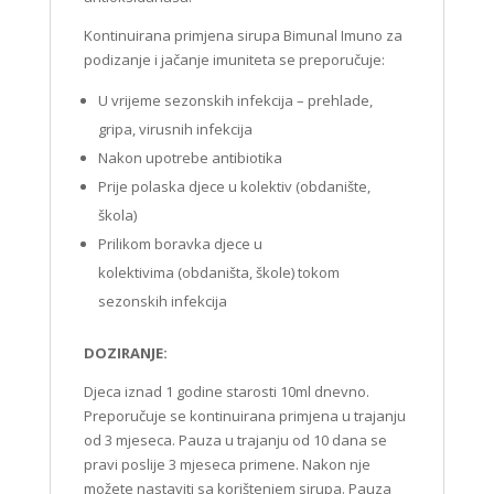
Kontinuirana primjena sirupa Bimunal Imuno za
podizanje i jačanje imuniteta se preporučuje:
U vrijeme sezonskih infekcija – prehlade,
gripa, virusnih infekcija
Nakon upotrebe antibiotika
Prije polaska djece u kolektiv (obdanište,
škola)
Prilikom boravka djece u
kolektivima (obdaništa, škole) tokom
sezonskih infekcija
DOZIRANJE:
Djeca iznad 1 godine starosti 10ml dnevno.
Preporučuje se kontinuirana primjena u trajanju
od 3 mjeseca. Pauza u trajanju od 10 dana se
pravi poslije 3 mjeseca primene. Nakon nje
možete nastaviti sa korištenjem sirupa. Pauza