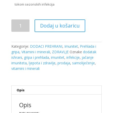
tokom sezonskih infekcija
Bimunal
Dodaj u košaricu
Imuno
sirup
300ml
količina
Kategorije:
DODACI PREHRANI
,
Imunitet
,
Prehlada i
gripa
,
Vitamini i minerali
,
ZDRAVLJE
Oznake
dodatak
ishrani
,
gripa i prehlada
,
imunitet
,
infekcije
,
jačanje
imuniteta
,
ljepota i zdravlje
,
prodaja
,
samoliječenje
,
vitamini i minerali
Opis
Opis