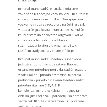
DJELOVANJE:
Bimunal Imuno sadrži ekstrakt ploda crne
zove sada u značajno večoj količini – tri puta više
u preporučenoj dnevnoj dozi. Ona sprječava
vezivanje virusa za receptore na ćeliji i ulazak
virusa u ćeliju. Aktivira imuni sistem i stimuliše
imuni sistem da adekvatno odgovori. Ukoliko
virus ipak uđe u ćeliju, ona blokira
razmnožavanje virusa u organizmu i to u
različitim stadijumima virusne infekcije.
Bimunal Imuno sadrži i baobab, super voćku
jedinstvenog nutritivnog sastava. Baobab,
organskog, prirodnog porijekla, sadrži izuzetno
visoku količinu prirodnih vitamina, minerala i
prebiotika – prirodnih vlakana. Baobab sadrži
prirodne vitamine C, D, A, E, B
kompleksa i minerale: kalcijum, magnezijum,
cink, kalijum i željezo. U poređenju sa narančom,
sadrži čak 10 puta više vitamina C i 6 puta više
antioksidanasa!