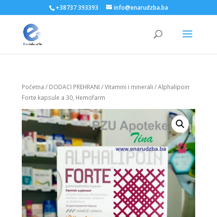
+38737 393393
info@enarudzba.ba
Početna
/
DODACI PREHRANI
/
Vitamini i minerali
/ Alphalipoin
Forte kapsule a 30, Hemofarm