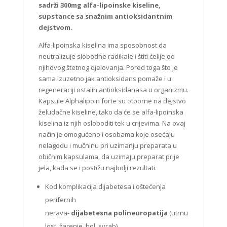
sadrži 300mg alfa-lipoinske kiseline,
supstance sa snažnim antioksidantnim
dejstvom.
Alfa-lipoinska kiselina ima sposobnost da
neutralizuje slobodne radikale i štiti ćelije od
njihovog štetnog djelovanja. Pored toga što je
sama izuzetno jak antioksidans pomaže i u
regeneraciji ostalih antioksidanasa u organizmu.
Kapsule Alphalipoin forte su otporne na dejstvo
želudačne kiseline, tako da će se alfa-lipoinska
kiselina iz njih osloboditi tek u crijevima. Na ovaj
način je omogućeno i osobama koje osećaju
nelagodu i mučninu pri uzimanju preparata u
običnim kapsulama, da uzimaju preparat prije
jela, kada se i postižu najbolji rezultati.
Kod komplikacija dijabetesa i oštećenja
perifernih
nerava-
dijabetesna
polineuropatija
(utrnu
lost, žarenje, bol, svrab)