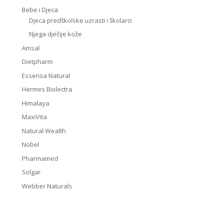
Bebe i Djeca
Djeca predškolske uzrasti i školarci
Njega dječije kože
Amsal
Dietpharm
Essensa Natural
Hermes Biolectra
Himalaya
MaxiVita
Natural Wealth
Nobel
Pharmamed
Solgar
Webber Naturals