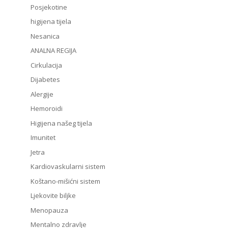
Posjekotine
higijena tijela
Nesanica
ANALNA REGIJA
Cirkulacija
Dijabetes
Alergije
Hemoroidi
Higijena našeg tijela
Imunitet
Jetra
Kardiovaskularni sistem
Koštano-mišićni sistem
Ljekovite biljke
Menopauza
Mentalno zdravlje