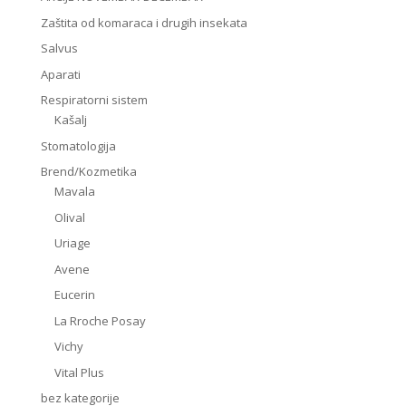
Zaštita od komaraca i drugih insekata
Salvus
Aparati
Respiratorni sistem
Kašalj
Stomatologija
Brend/Kozmetika
Mavala
Olival
Uriage
Avene
Eucerin
La Rroche Posay
Vichy
Vital Plus
bez kategorije