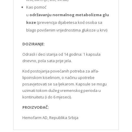
Kao pomoć
u
održavanju
normalnog
metabolizma
glu
koze
(prevencija dijabetesa kod osoba sa
blago povišenim vrijednostima glukoze u krvi)
DOZIRANJE:
Odrasli i deci starija od 14 godina: 1 kapsula
dnevno, pola sata prije jela.
Kod postojanja povećanih potreba za alfa-
lipoinskom kiselinom, o načinu upotrebe
posavjetovati se sa ljekarom. Kapsule se mogu
uzimati tokom dužeg vremenskog perioda u
kontinuitetu (i do 6 mjeseci).
PROIZVOĐAČ:
Hemofarm AD, Republika Srbija