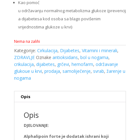
Kao pomoć
u održavanju normalnog metabolizma glukoze (prevencij
a dijabetesa kod osoba sa blago povišenim
vrijednostima glukoze u krvi)
Nema na zalihi
Kategorije:
Cirkulacija
,
Dijabetes
,
Vitamini i minerali
,
ZDRAVLJE
Oznake
antioksidans
,
bol u nogama
,
crikulacija
,
dijabetes
,
grčevi
,
hemofarm
,
održavanje
glukoue u krvi
,
prodaja
,
samoliječenje
,
svrab
,
žarenje u
nogama
Opis
Opis
DJELOVANJE:
Alphalipoin forte je dodatak ishrani koji