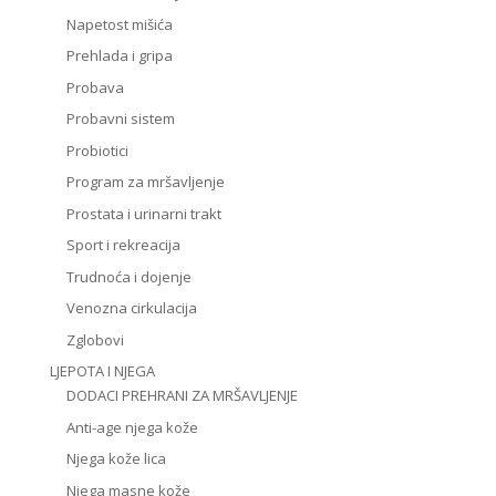
Napetost mišića
Prehlada i gripa
Probava
Probavni sistem
Probiotici
Program za mršavljenje
Prostata i urinarni trakt
Sport i rekreacija
Trudnoća i dojenje
Venozna cirkulacija
Zglobovi
LJEPOTA I NJEGA
DODACI PREHRANI ZA MRŠAVLJENJE
Anti-age njega kože
Njega kože lica
Njega masne kože