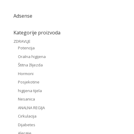
Adsense
Kategorije proizvoda
ZDRAVLJE
Potencija
Oralna higijena
Štitna žlijezda
Hormoni
Posjekotine
higijena tijela
Nesanica
ANALNA REGIJA
Cirkulacija
Dijabetes
Alergije