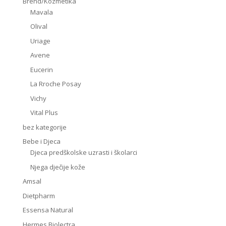
Brend/Kozmetika
Mavala
Olival
Uriage
Avene
Eucerin
La Rroche Posay
Vichy
Vital Plus
bez kategorije
Bebe i Djeca
Djeca predškolske uzrasti i školarci
Njega dječije kože
Amsal
Dietpharm
Essensa Natural
Hermes Biolectra