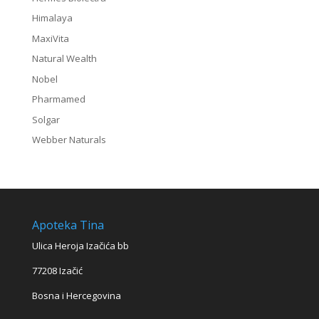
Himalaya
MaxiVita
Natural Wealth
Nobel
Pharmamed
Solgar
Webber Naturals
Apoteka Tina
Ulica Heroja Izačića bb
77208 Izačić
Bosna i Hercegovina