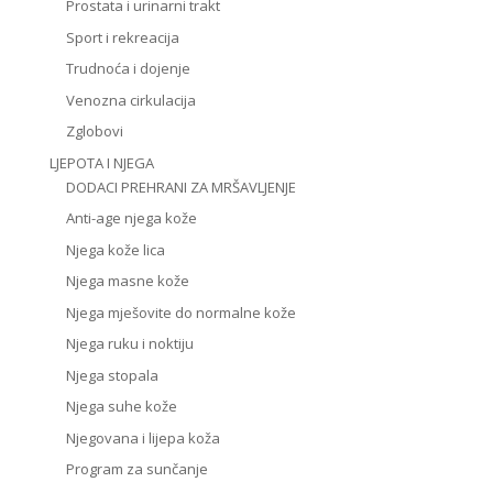
Prostata i urinarni trakt
Sport i rekreacija
Trudnoća i dojenje
Venozna cirkulacija
Zglobovi
LJEPOTA I NJEGA
DODACI PREHRANI ZA MRŠAVLJENJE
Anti-age njega kože
Njega kože lica
Njega masne kože
Njega mješovite do normalne kože
Njega ruku i noktiju
Njega stopala
Njega suhe kože
Njegovana i lijepa koža
Program za sunčanje