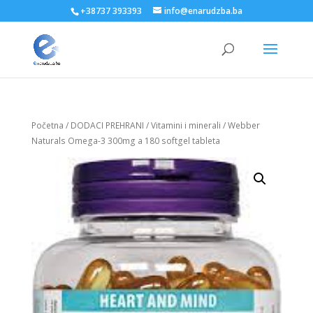
+38737 393393
info@enarudzba.ba
Početna
/
DODACI PREHRANI
/
Vitamini i minerali
/ Webber
Naturals Omega-3 300mg a 180 softgel tableta