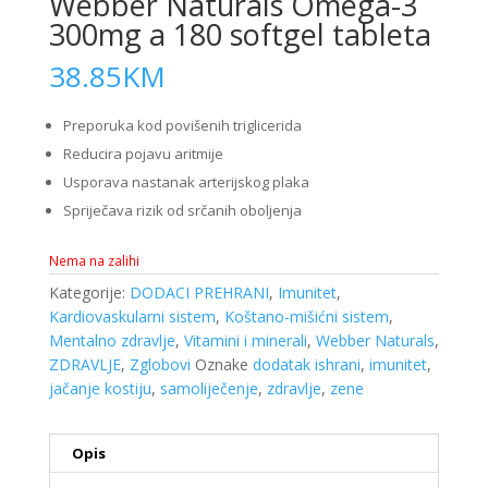
Webber Naturals Omega-3
300mg a 180 softgel tableta
38.85
KM
Preporuka kod povišenih triglicerida
Reducira pojavu aritmije
Usporava nastanak arterijskog plaka
Spriječava rizik od srčanih oboljenja
Nema na zalihi
Kategorije:
DODACI PREHRANI
,
Imunitet
,
Kardiovaskularni sistem
,
Koštano-mišićni sistem
,
Mentalno zdravlje
,
Vitamini i minerali
,
Webber Naturals
,
ZDRAVLJE
,
Zglobovi
Oznake
dodatak ishrani
,
imunitet
,
jačanje kostiju
,
samoliječenje
,
zdravlje
,
zene
Opis