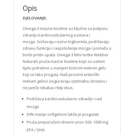
Opis
DJELOVANJE:
Omega-3 masne kiseline su ključne za potporu
zdravlju kardiovaskularnog sustava i
mozga. Snižavaju razinu triglicerida, podržavaju
zdravu funkciju i raspoloženje mozga i pomažu u
borbi protiv upala. Omega-3 Mini tvrtke Webber
Naturals pruža masne kiseline koje su vašem
tijelu potrebne u manjem bistrom mekom gelu
koji se lako proguta. Naši prozirni enterički
mekani gelovi osiguravaju optimalnu dostavu i
ne jamče nikakav riblji okus.
Podržava kardiovaskularno zdravlje i rad
mozga
50% manje softgelove lakše je progutati
Pruža preporučeni dnevni unos 500–1000 mg
EPA / DHA