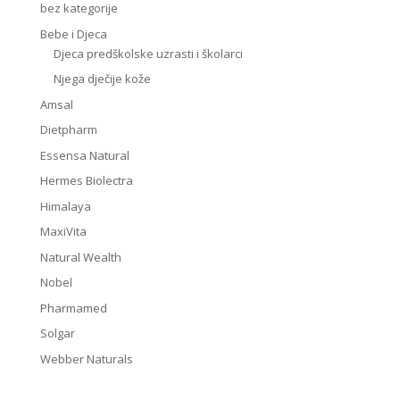
bez kategorije
Bebe i Djeca
Djeca predškolske uzrasti i školarci
Njega dječije kože
Amsal
Dietpharm
Essensa Natural
Hermes Biolectra
Himalaya
MaxiVita
Natural Wealth
Nobel
Pharmamed
Solgar
Webber Naturals