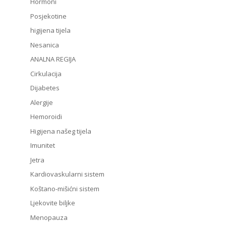
Hormoni
Posjekotine
higijena tijela
Nesanica
ANALNA REGIJA
Cirkulacija
Dijabetes
Alergije
Hemoroidi
Higijena našeg tijela
Imunitet
Jetra
Kardiovaskularni sistem
Koštano-mišićni sistem
Ljekovite biljke
Menopauza