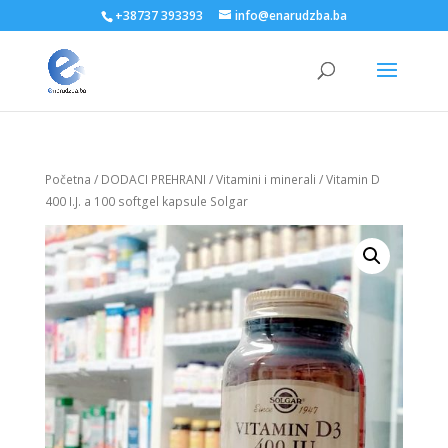
+38737 393393
info@enarudzba.ba
Početna
/
DODACI PREHRANI
/
Vitamini i minerali
/ Vitamin D
400 I.J. a 100 softgel kapsule Solgar