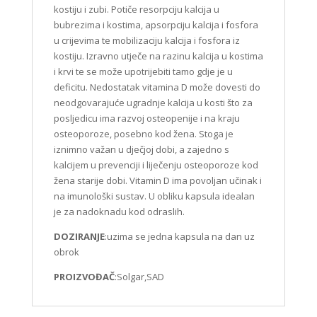
kostiju i zubi. Potiče resorpciju kalcija u
bubrezima i kostima, apsorpciju kalcija i fosfora
u crijevima te mobilizaciju kalcija i fosfora iz
kostiju. Izravno utječe na razinu kalcija u kostima
i krvi te se može upotrijebiti tamo gdje je u
deficitu. Nedostatak vitamina D može dovesti do
neodgovarajuće ugradnje kalcija u kosti što za
posljedicu ima razvoj osteopenije i na kraju
osteoporoze, posebno kod žena. Stoga je
iznimno važan u dječjoj dobi, a zajedno s
kalcijem u prevenciji i liječenju osteoporoze kod
žena starije dobi. Vitamin D ima povoljan učinak i
na imunološki sustav. U obliku kapsula idealan
je za nadoknadu kod odraslih.
DOZIRANJE
:uzima se jedna kapsula na dan uz
obrok
PROIZVOĐAČ
:Solgar,SAD