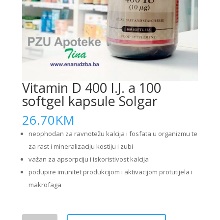
Vitamin D 400 I.J. a 100
softgel kapsule Solgar
26.70
KM
neophodan za ravnotežu kalcija i fosfata u organizmu te
za rast i mineralizaciju kostiju i zubi
važan za apsorpciju i iskoristivost kalcija
podupire imunitet produkcijom i aktivacijom protutijela i
makrofaga
Vitamin