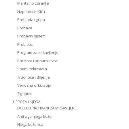
Mentalno zdravlje
Napetost mišića
Prehlada i gripa
Probava
Probavni sistem
Probiotici
Program za mršavljenje
Prostata i urinarni trakt
Sport i rekreacija
Trudnoća i dojenje
Venozna cirkulacija
Zglobovi
LJEPOTA I NJEGA
DODACI PREHRANI ZA MRŠAVLJENJE
Anti-age njega kože
Njega kože lica