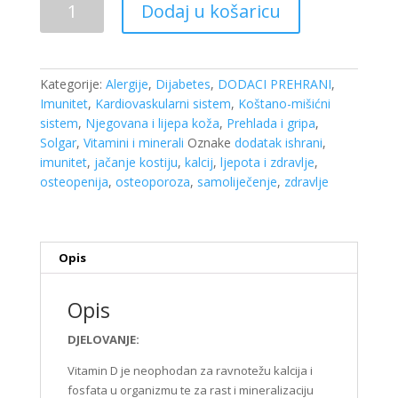
Dodaj u košaricu
D
400
I.J.
a
Kategorije:
Alergije
,
Dijabetes
,
DODACI PREHRANI
,
100
Imunitet
,
Kardiovaskularni sistem
,
Koštano-mišićni
softgel
sistem
,
Njegovana i lijepa koža
,
Prehlada i gripa
,
kapsule
Solgar
,
Vitamini i minerali
Oznake
dodatak ishrani
,
Solgar
imunitet
,
jačanje kostiju
,
kalcij
,
ljepota i zdravlje
,
količina
osteopenija
,
osteoporoza
,
samoliječenje
,
zdravlje
Opis
Opis
DJELOVANJE:
Vitamin D je neophodan za ravnotežu kalcija i
fosfata u organizmu te za rast i mineralizaciju