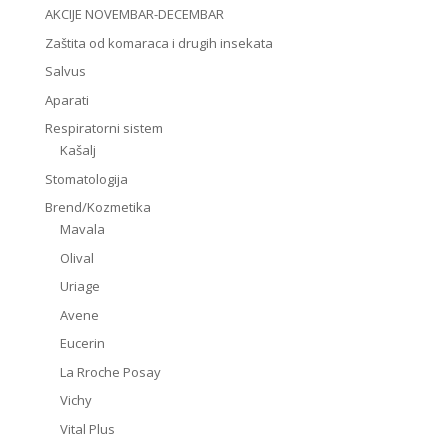
AKCIJE NOVEMBAR-DECEMBAR
Zaštita od komaraca i drugih insekata
Salvus
Aparati
Respiratorni sistem
Kašalj
Stomatologija
Brend/Kozmetika
Mavala
Olival
Uriage
Avene
Eucerin
La Rroche Posay
Vichy
Vital Plus