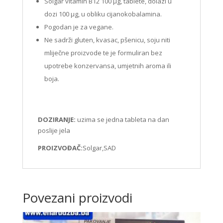
Solgar vitamin B12 100 µg, tablete, dolazi u
dozi 100 µg, u obliku cijanokobalamina.
Pogodan je za vegane.
Ne sadrži gluten, kvasac, pšenicu, soju niti
mliječne proizvode te je formuliran bez
upotrebe konzervansa, umjetnih aroma ili
boja.
DOZIRANJE:
uzima se jedna tableta na dan
poslije jela
PROIZVOĐAČ:
Solgar,SAD
Povezani proizvodi