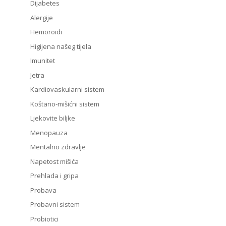
Dijabetes
Alergije
Hemoroidi
Higijena našeg tijela
Imunitet
Jetra
Kardiovaskularni sistem
Koštano-mišićni sistem
Ljekovite biljke
Menopauza
Mentalno zdravlje
Napetost mišića
Prehlada i gripa
Probava
Probavni sistem
Probiotici