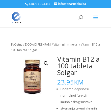
+38737 393393
info@enarudzba.ba
Početna
/
DODACI PREHRANI
/
Vitamini i minerali
/ Vitamin B12 a
100 tableta Solgar
Vitamin B12 a
100 tableta
Solgar
23.95
KM
Dodatno doprinosi
normalnoj funkciji
imunološkog sustava
stvaranju crvenih krvnih