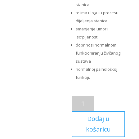
stanica
te ima ulogu u procesu
dijeljenja stanica.
smanjenje umor i
iscrpljenost.
doprinosi normalnom
funkcioniranju živčanog
sustava
normalnoj psihološkoj
funkciji.
Vitamin
B12
a
Dodaj u
100
tableta
košaricu
Solgar