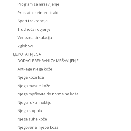
Program za mršavljenje
Prostata i urinarni trakt
Sport i rekreacija
Trudnoća i dojenje
Venozna cirkulacija
Zglobovi
LJEPOTA I NJEGA
DODACI PREHRANI ZA MRŠAVLJENJE
Anti-age njega kože
Njega kože lica
Njega masne kože
Njega mješovite do normalne kože
Njega ruku i noktiju
Njega stopala
Njega suhe kože
Njegovana i lijepa koža