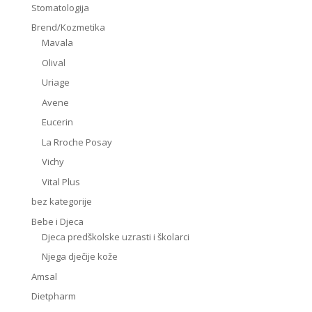
Stomatologija
Brend/Kozmetika
Mavala
Olival
Uriage
Avene
Eucerin
La Rroche Posay
Vichy
Vital Plus
bez kategorije
Bebe i Djeca
Djeca predškolske uzrasti i školarci
Njega dječije kože
Amsal
Dietpharm