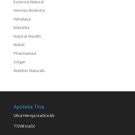
Essensa Natural
Hermes Biolectra
Himalaya
MaxiVita
Natural Wealth
Nobel
Pharmamed
Solgar
Webber Naturals
Apoteka Tina
Ulica Heroja Izačića bb
77208 Izačić