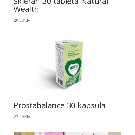
Skleran 30 tableta Natural
Wealth
20.80
KM
Prostabalance 30 kapsula
23.95
KM