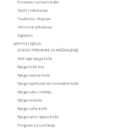
Prostata i urinarni trakt
Sport i rekreacija
Trudnoća i dojenje
Venozna cirkulacija
Zglobovi
LJEPOTA I NJEGA
DODACI PREHRANI ZA MRŠAVLJENJE
Anti-age njega kože
Njega kože lica
Njega masne kože
Njega mješovite do normalne kože
Njega ruku i noktiju
Njega stopala
Njega suhe kože
Njegovana i lijepa koža
Program za sunčanje