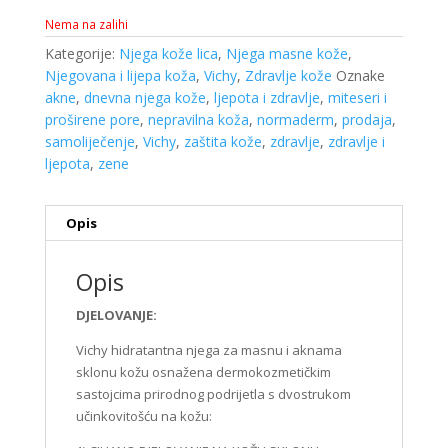
Nema na zalihi
Kategorije:
Njega kože lica
,
Njega masne kože
,
Njegovana i lijepa koža
,
Vichy
,
Zdravlje kože
Oznake
akne
,
dnevna njega kože
,
ljepota i zdravlje
,
miteseri i
proširene pore
,
nepravilna koža
,
normaderm
,
prodaja
,
samoliječenje
,
Vichy
,
zaštita kože
,
zdravlje
,
zdravlje i
ljepota
,
zene
Opis
Opis
DJELOVANJE:
Vichy hidratantna njega za masnu i aknama
sklonu kožu osnažena dermokozmetičkim
sastojcima prirodnog podrijetla s dvostrukom
učinkovitošću na kožu: