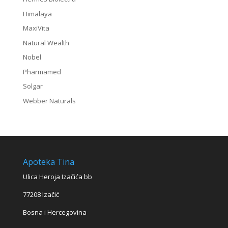
Himalaya
MaxiVita
Natural Wealth
Nobel
Pharmamed
Solgar
Webber Naturals
Apoteka Tina
Ulica Heroja Izačića bb
77208 Izačić
Bosna i Hercegovina