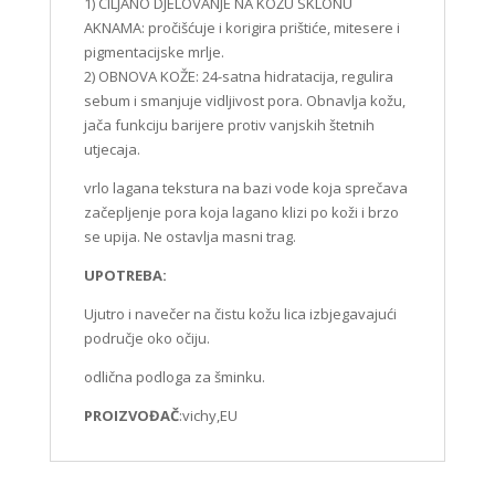
1) CILJANO DJELOVANJE NA KOŽU SKLONU
AKNAMA: pročišćuje i korigira prištiće, mitesere i
pigmentacijske mrlje.
2) OBNOVA KOŽE: 24-satna hidratacija, regulira
sebum i smanjuje vidljivost pora. Obnavlja kožu,
jača funkciju barijere protiv vanjskih štetnih
utjecaja.
vrlo lagana tekstura na bazi vode koja sprečava
začepljenje pora koja lagano klizi po koži i brzo
se upija. Ne ostavlja masni trag.
UPOTREBA:
Ujutro i navečer na čistu kožu lica izbjegavajući
područje oko očiju.
odlična podloga za šminku.
PROIZVOĐAČ
:vichy,EU