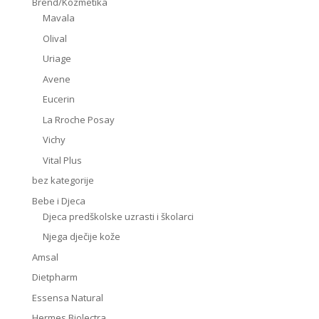
Brend/Kozmetika
Mavala
Olival
Uriage
Avene
Eucerin
La Rroche Posay
Vichy
Vital Plus
bez kategorije
Bebe i Djeca
Djeca predškolske uzrasti i školarci
Njega dječije kože
Amsal
Dietpharm
Essensa Natural
Hermes Biolectra