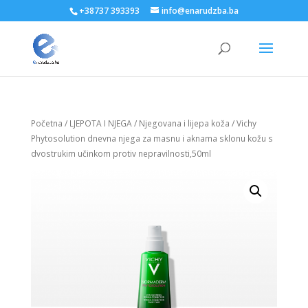
+38737 393393
info@enarudzba.ba
Početna
/
LJEPOTA I NJEGA
/
Njegovana i lijepa koža
/ Vichy
Phytosolution dnevna njega za masnu i aknama sklonu kožu s
dvostrukim učinkom protiv nepravilnosti,50ml