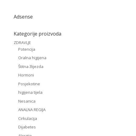
Adsense
Kategorije proizvoda
ZDRAVLJE
Potencija
Oralna higijena
Štitna žlijezda
Hormoni
Posjekotine
higijena tijela
Nesanica
ANALNA REGIJA
Cirkulacija
Dijabetes
Alergije