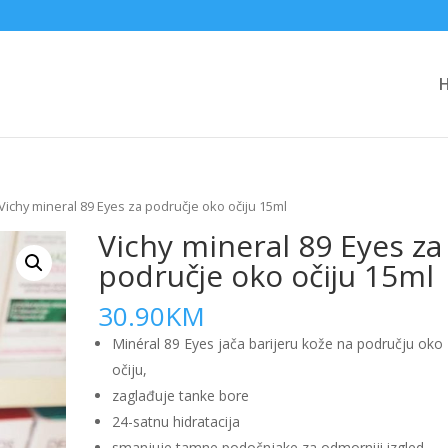
Vichy mineral 89 Eyes za područje oko očiju 15ml
Vichy mineral 89 Eyes za
područje oko očiju 15ml
30.90
KM
Minéral 89 Eyes jača barijeru kože na području oko
očiju,
zaglađuje tanke bore
24-satnu hidratacija
smanjuje tamne podočnjake za odmorniji izgled.