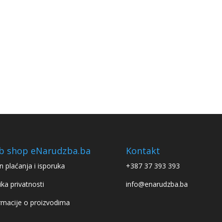
b shop eNarudzba.ba
Kontakt
n plaćanja i isporuka
+387 37 393 393
ika privatnosti
info@enarudzba.ba
rmacije o proizvodima