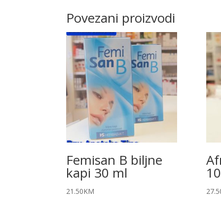
Povezani proizvodi
Femisan B biljne
Af
kapi 30 ml
10
21.50
KM
27.5