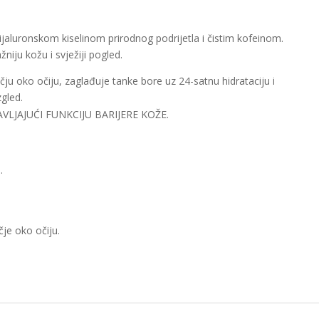
jaluronskom kiselinom prirodnog podrijetla i čistim kofeinom.
iju kožu i svježiji pogled.
čju oko očiju, zaglađuje tanke bore uz 24-satnu hidrataciju i
gled.
VLJAJUĆI FUNKCIJU BARIJERE KOŽE.
.
čje oko očiju.