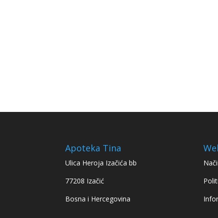
Apoteka Tina
We
Ulica Heroja Izačića bb
Nači
77208 Izačić
Polit
Bosna i Hercegovina
Info