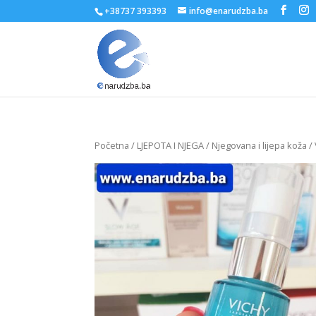
+38737 393393
info@enarudzba.ba
Početna
/
LJEPOTA I NJEGA
/
Njegovana i lijepa koža
/ 