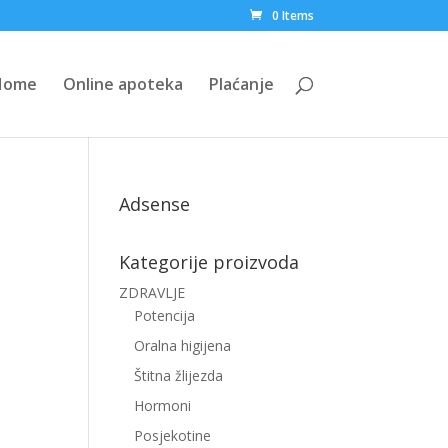
0 Items
Home
Online apoteka
Plaćanje
Adsense
Kategorije proizvoda
ZDRAVLJE
Potencija
Oralna higijena
Štitna žlijezda
Hormoni
Posjekotine