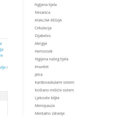
higijena tijela
Nesanica
ANALNA REGIJA
Cirkulacija
Dijabetes
a
Alergije
ga
Hemoroidi
že
Higijena našeg tijela
Imunitet
vlje i
Jetra
Kardiovaskularni sistem
Koštano-mišićni sistem
Ljekovite biljke
Menopauza
Mentalno zdravlje