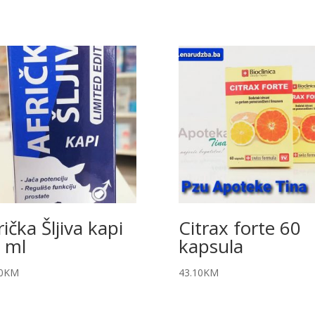
rička Šljiva kapi
Citrax forte 60
 ml
kapsula
0
KM
43.10
KM