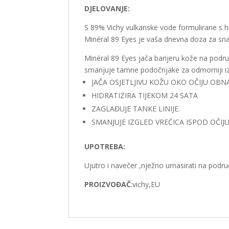
DJELOVANJE:
S 89% Vichy vulkanske vode formulirane s hi
Minéral 89 Eyes je vaša dnevna doza za snažn
Minéral 89 Eyes jača barijeru kože na podru
smanjuje tamne podočnjake za odmorniji iz
JAČA OSJETLJIVU KOŽU OKO OČIJU OBNA
HIDRATIZIRA TIJEKOM 24 SATA
ZAGLAĐUJE TANKE LINIJE.
SMANJUJE IZGLED VREĆICA ISPOD OČIJU
UPOTREBA:
Ujutro i navečer ,nježno umasirati na podru
PROIZVOĐAČ
:vichy,EU