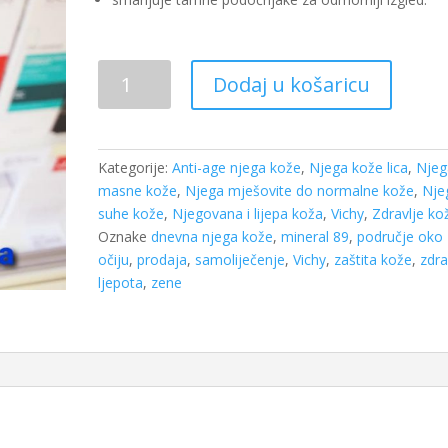
Vichy
Dodaj u košaricu
mineral
89
Eyes
za
Kategorije:
Anti-age njega kože
,
Njega kože lica
,
Njeg
područje
masne kože
,
Njega mješovite do normalne kože
,
Nje
oko
suhe kože
,
Njegovana i lijepa koža
,
Vichy
,
Zdravlje ko
očiju
Oznake
dnevna njega kože
,
mineral 89
,
područje oko
15ml
očiju
,
prodaja
,
samoliječenje
,
Vichy
,
zaštita kože
,
zdra
količina
ljepota
,
zene