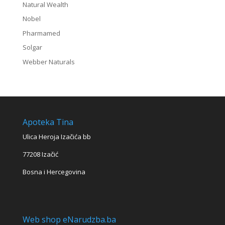
Natural Wealth
Nobel
Pharmamed
Solgar
Webber Naturals
Apoteka Tina
Ulica Heroja Izačića bb
77208 Izačić
Bosna i Hercegovina
Web shop eNarudzba.ba