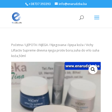
+38737 393393
info@enarudzba.ba
Početna
/
LJEPOTA I NJEGA
/
Njegovana i lijepa koža
/ Vichy
Liftactiv Supreme dnevna njega protiv bora,suha do vrlo suha
koža,50ml