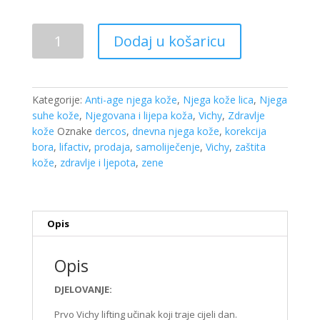
Vichy
Dodaj u košaricu
Liftactiv
Supreme
dnevna
njega
Kategorije:
Anti-age njega kože
,
Njega kože lica
,
Njega
protiv
suhe kože
,
Njegovana i lijepa koža
,
Vichy
,
Zdravlje
bora,suha
kože
Oznake
dercos
,
dnevna njega kože
,
korekcija
do
bora
,
lifactiv
,
prodaja
,
samoliječenje
,
Vichy
,
zaštita
vrlo
kože
,
zdravlje i ljepota
,
zene
suha
koža,50ml
količina
Opis
Opis
DJELOVANJE:
Prvo Vichy lifting učinak koji traje cijeli dan.