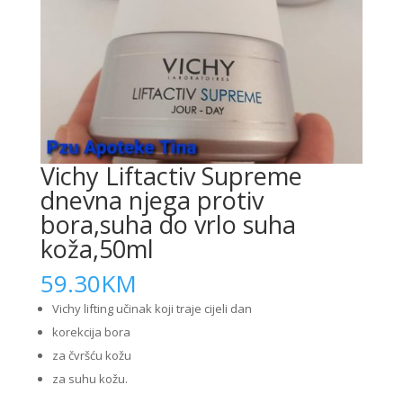
Vichy Liftactiv Supreme
dnevna njega protiv
bora,suha do vrlo suha
koža,50ml
59.30
KM
Vichy lifting učinak koji traje cijeli dan
korekcija bora
za čvršću kožu
za suhu kožu.