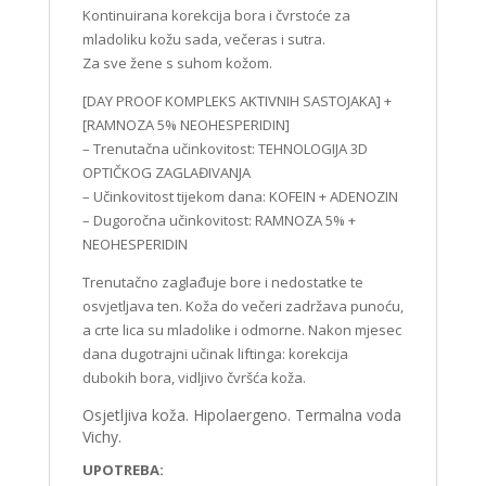
Kontinuirana korekcija bora i čvrstoće za
mladoliku kožu sada, večeras i sutra.
Za sve žene s suhom kožom.
[DAY PROOF KOMPLEKS AKTIVNIH SASTOJAKA] +
[RAMNOZA 5% NEOHESPERIDIN]
– Trenutačna učinkovitost: TEHNOLOGIJA 3D
OPTIČKOG ZAGLAĐIVANJA
– Učinkovitost tijekom dana: KOFEIN + ADENOZIN
– Dugoročna učinkovitost: RAMNOZA 5% +
NEOHESPERIDIN
Trenutačno zaglađuje bore i nedostatke te
osvjetljava ten. Koža do večeri zadržava punoću,
a crte lica su mladolike i odmorne. Nakon mjesec
dana dugotrajni učinak liftinga: korekcija
dubokih bora, vidljivo čvršća koža.
Osjetljiva koža. Hipolaergeno. Termalna voda
Vichy.
UPOTREBA: