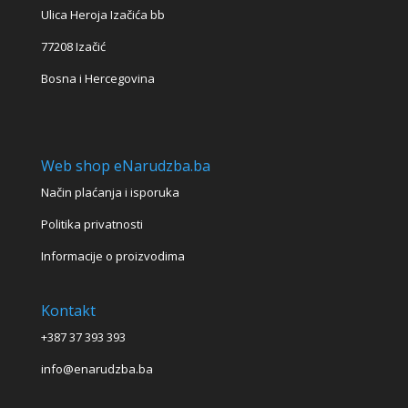
Ulica Heroja Izačića bb
77208 Izačić
Bosna i Hercegovina
Web shop eNarudzba.ba
Način plaćanja i isporuka
Politika privatnosti
Informacije o proizvodima
Kontakt
+387 37 393 393
info@enarudzba.ba