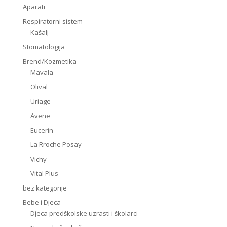
Aparati
Respiratorni sistem
Kašalj
Stomatologija
Brend/Kozmetika
Mavala
Olival
Uriage
Avene
Eucerin
La Rroche Posay
Vichy
Vital Plus
bez kategorije
Bebe i Djeca
Djeca predškolske uzrasti i školarci