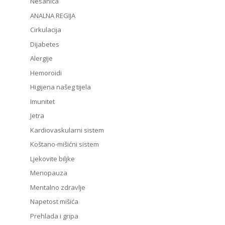
Nesanica
ANALNA REGIJA
Cirkulacija
Dijabetes
Alergije
Hemoroidi
Higijena našeg tijela
Imunitet
Jetra
Kardiovaskularni sistem
Koštano-mišićni sistem
Ljekovite biljke
Menopauza
Mentalno zdravlje
Napetost mišića
Prehlada i gripa