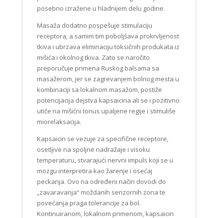
posebno izražene u hladnijem delu godine.
Masaža dodatno pospešuje stimulaciju
receptora, a samim tim poboljšava prokrvljenost
tkiva i ubrzava eliminaciju toksičnih produkata iz
mišića i okolnog tkiva. Zato se naročito
preporučuje primena Ruskog balsama sa
masažerom, jer se zagrevanjem bolnog mesta u
kombinaciji sa lokalnom masažom, postiže
potencijacija dejstva kapsaicina ali se i pozitivno
utiče na mišićni tonus upaljene regije i stimuliše
miorelaksacija.
Kapsaicin se vezuje za specifične receptore,
osetljive na spoljne nadražaje i visoku
temperaturu, stvarajući nervni impuls koji se u
mozgu interpretira kao žarenje i osećaj
peckanja. Ovo na određeni način dovodi do
„zavaravanja“ moždanih senzornih zona te
povećanja praga tolerancije za bol.
Kontinuiranom, lokalnom primenom, kapsaicin