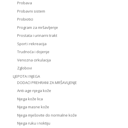
Probava
Probavni sistem
Probiotici
Program za mršavljenje
Prostata i urinarni trakt
Sport i rekreacija
Trudnoća i dojenje
Venozna cirkulacija
Zglobovi
LJEPOTA I NJEGA
DODACI PREHRANI ZA MRŠAVLJENJE
Anti-age njega kože
Njega kože lica
Njega masne kože
Njega mješovite do normalne kože
Njega ruku i noktiju