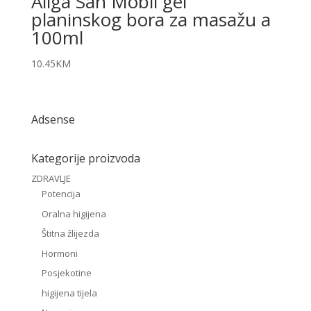
Allga San Mobil gel
planinskog bora za masažu a
100ml
10.45
KM
Adsense
Kategorije proizvoda
ZDRAVLJE
Potencija
Oralna higijena
Štitna žlijezda
Hormoni
Posjekotine
higijena tijela