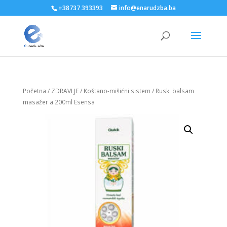
+38737 393393
info@enarudzba.ba
Početna
/
ZDRAVLJE
/
Koštano-mišićni sistem
/ Ruski balsam
masažer a 200ml Esensa