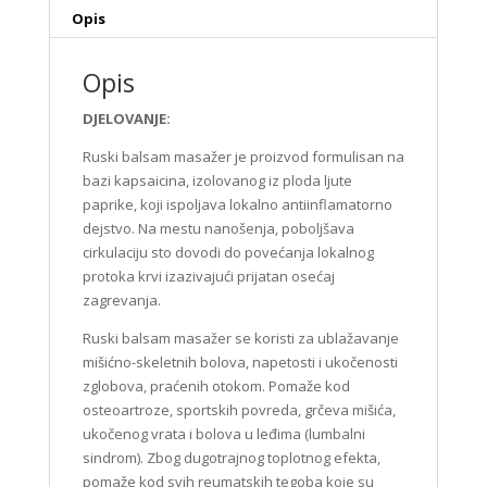
Opis
Opis
DJELOVANJE:
Ruski balsam masažer je proizvod formulisan na
bazi kapsaicina, izolovanog iz ploda ljute
paprike, koji ispoljava lokalno antiinflamatorno
dejstvo. Na mestu nanošenja, poboljšava
cirkulaciju sto dovodi do povećanja lokalnog
protoka krvi izazivajući prijatan osećaj
zagrevanja.
Ruski balsam masažer se koristi za ublažavanje
mišićno-skeletnih bolova, napetosti i ukočenosti
zglobova, praćenih otokom. Pomaže kod
osteoartroze, sportskih povreda, grčeva mišića,
ukočenog vrata i bolova u leđima (lumbalni
sindrom). Zbog dugotrajnog toplotnog efekta,
pomaže kod svih reumatskih tegoba koje su