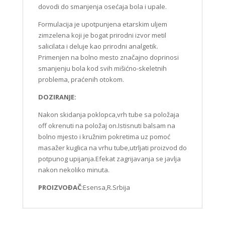
dovodi do smanjenja osećaja bola i upale.
Formulacija je upotpunjena etarskim uljem
zimzelena koji je bogat prirodni izvor metil
salicilata i deluje kao prirodni analgetik.
Primenjen na bolno mesto značajno doprinosi
smanjenju bola kod svih mišićno-skeletnih
problema, praćenih otokom.
DOZIRANJE:
Nakon skidanja poklopca,vrh tube sa položaja
off okrenuti na položaj on.Istisnuti balsam na
bolno mjesto i kružnim pokretima uz pomoć
masažer kuglica na vrhu tube,utrljati proizvod do
potpunog upijanja.Efekat zagrijavanja se javlja
nakon nekoliko minuta.
PROIZVOĐAČ
:Esensa,R.Srbija