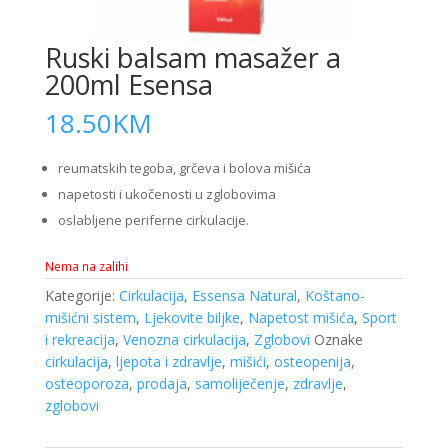
Ruski balsam masažer a
200ml Esensa
18.50
KM
reumatskih tegoba, grčeva i bolova mišića
napetosti i ukočenosti u zglobovima
oslabljene periferne cirkulacije.
Nema na zalihi
Kategorije:
Cirkulacija
,
Essensa Natural
,
Koštano-
mišićni sistem
,
Ljekovite biljke
,
Napetost mišića
,
Sport
i rekreacija
,
Venozna cirkulacija
,
Zglobovi
Oznake
cirkulacija
,
ljepota i zdravlje
,
mišići
,
osteopenija
,
osteoporoza
,
prodaja
,
samoliječenje
,
zdravlje
,
zglobovi