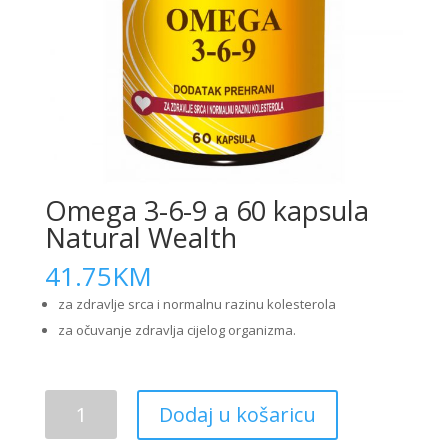
Omega 3-6-9 a 60 kapsula
Natural Wealth
41.75
KM
za zdravlje srca i normalnu razinu kolesterola
za očuvanje zdravlja cijelog organizma.
Omega
Dodaj u košaricu
3-
6-