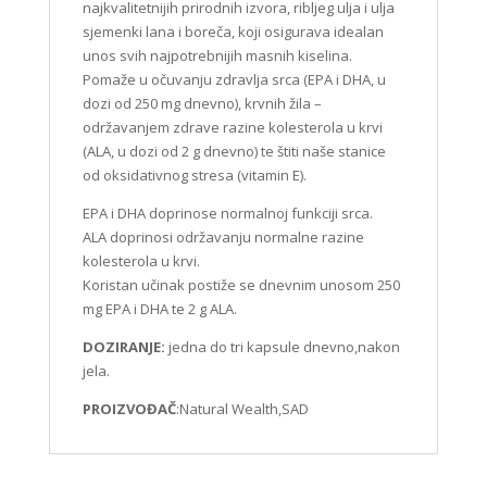
najkvalitetnijih prirodnih izvora, ribljeg ulja i ulja
sjemenki lana i boreča, koji osigurava idealan
unos svih najpotrebnijih masnih kiselina.
Pomaže u očuvanju zdravlja srca (EPA i DHA, u
dozi od 250 mg dnevno), krvnih žila –
održavanjem zdrave razine kolesterola u krvi
(ALA, u dozi od 2 g dnevno) te štiti naše stanice
od oksidativnog stresa (vitamin E).
EPA i DHA doprinose normalnoj funkciji srca.
ALA doprinosi održavanju normalne razine
kolesterola u krvi.
Koristan učinak postiže se dnevnim unosom 250
mg EPA i DHA te 2 g ALA.
DOZIRANJE:
jedna do tri kapsule dnevno,nakon
jela.
PROIZVOĐAČ
:Natural Wealth,SAD