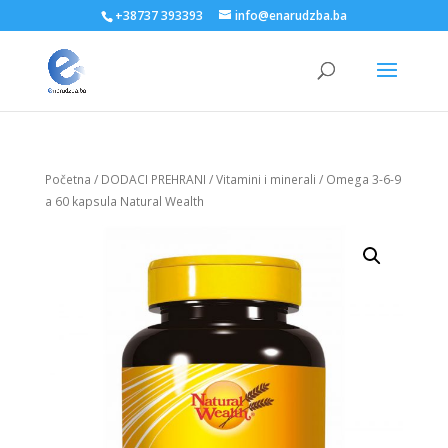
+38737 393393
info@enarudzba.ba
Početna
/
DODACI PREHRANI
/
Vitamini i minerali
/ Omega 3-6-9
a 60 kapsula Natural Wealth