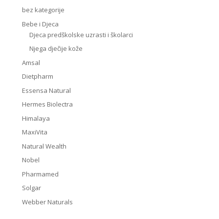
bez kategorije
Bebe i Djeca
Djeca predškolske uzrasti i školarci
Njega dječije kože
Amsal
Dietpharm
Essensa Natural
Hermes Biolectra
Himalaya
MaxiVita
Natural Wealth
Nobel
Pharmamed
Solgar
Webber Naturals