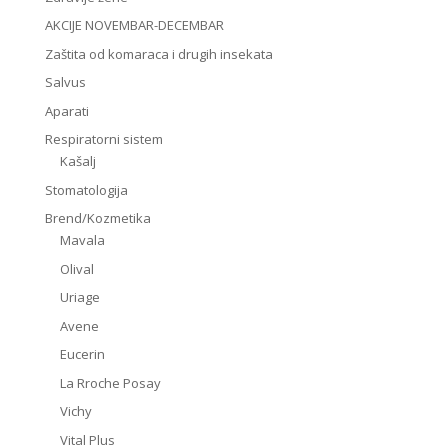
AKCIJE NOVEMBAR-DECEMBAR
Zaštita od komaraca i drugih insekata
Salvus
Aparati
Respiratorni sistem
Kašalj
Stomatologija
Brend/Kozmetika
Mavala
Olival
Uriage
Avene
Eucerin
La Rroche Posay
Vichy
Vital Plus