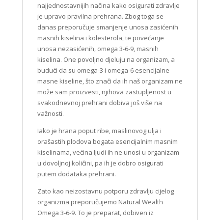
najjednostavnijih načina kako osigurati zdravlje
je upravo pravilna prehrana. Zbog toga se
danas preporučuje smanjenje unosa zasićenih
masnih kiselina i kolesterola, te povećanje
unosa nezasićenih, omega 3-6-9, masnih
kiselina. One povoljno djeluju na organizam, a
budući da su omega-3 i omega-6 esencijalne
masne kiseline, što znači da ih naš organizam ne
može sam proizvesti, njihova zastupljenost u
svakodnevnoj prehrani dobiva još više na
važnosti.
Iako je hrana poput ribe, maslinovog ulja i
orašastih plodova bogata esencijalnim masnim
kiselinama, većina ljudi ih ne unosi u organizam
u dovoljnoj količini, pa ih je dobro osigurati
putem dodataka prehrani.
Zato kao neizostavnu potporu zdravlju cijelog
organizma preporučujemo Natural Wealth
Omega 3-6-9. To je preparat, dobiven iz