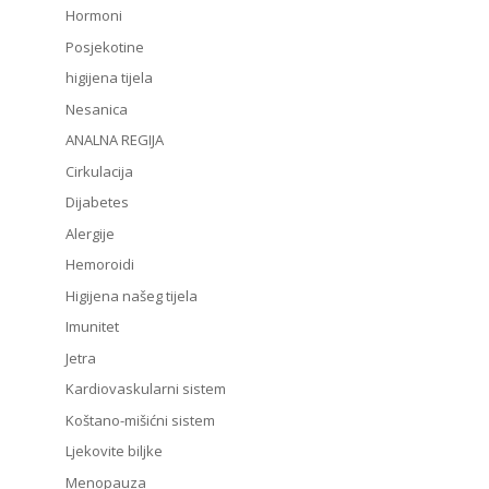
Hormoni
Posjekotine
higijena tijela
Nesanica
ANALNA REGIJA
Cirkulacija
Dijabetes
Alergije
Hemoroidi
Higijena našeg tijela
Imunitet
Jetra
Kardiovaskularni sistem
Koštano-mišićni sistem
Ljekovite biljke
Menopauza