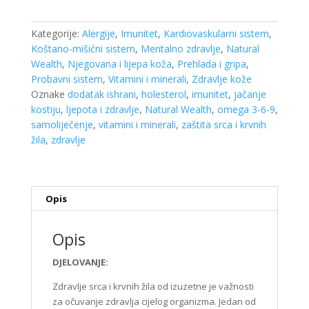
9
a
Kategorije:
Alergije
,
Imunitet
,
Kardiovaskularni sistem
,
60
Koštano-mišićni sistem
,
Mentalno zdravlje
,
Natural
kapsula
Wealth
,
Njegovana i lijepa koža
,
Prehlada i gripa
,
Natural
Probavni sistem
,
Vitamini i minerali
,
Zdravlje kože
Wealth
Oznake
dodatak ishrani
,
holesterol
,
imunitet
,
jačanje
količina
kostiju
,
ljepota i zdravlje
,
Natural Wealth
,
omega 3-6-9
,
samoliječenje
,
vitamini i minerali
,
zaštita srca i krvnih
žila
,
zdravlje
Opis
Opis
DJELOVANJE:
Zdravlje srca i krvnih žila od izuzetne je važnosti
za očuvanje zdravlja cijelog organizma. Jedan od