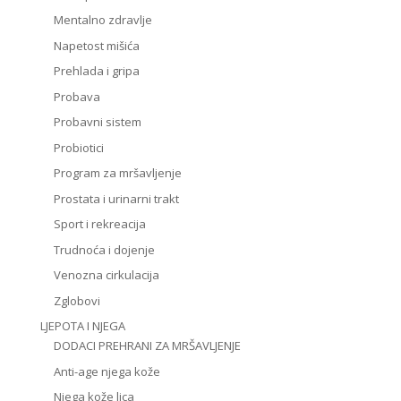
Mentalno zdravlje
Napetost mišića
Prehlada i gripa
Probava
Probavni sistem
Probiotici
Program za mršavljenje
Prostata i urinarni trakt
Sport i rekreacija
Trudnoća i dojenje
Venozna cirkulacija
Zglobovi
LJEPOTA I NJEGA
DODACI PREHRANI ZA MRŠAVLJENJE
Anti-age njega kože
Njega kože lica