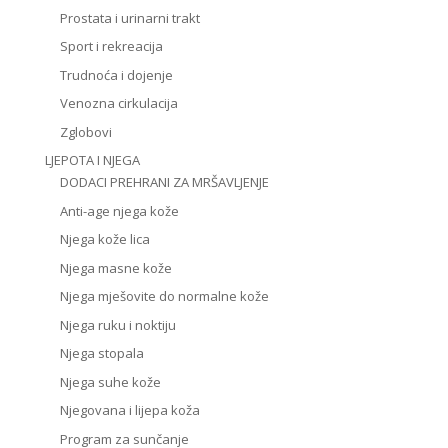
Prostata i urinarni trakt
Sport i rekreacija
Trudnoća i dojenje
Venozna cirkulacija
Zglobovi
LJEPOTA I NJEGA
DODACI PREHRANI ZA MRŠAVLJENJE
Anti-age njega kože
Njega kože lica
Njega masne kože
Njega mješovite do normalne kože
Njega ruku i noktiju
Njega stopala
Njega suhe kože
Njegovana i lijepa koža
Program za sunčanje