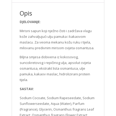
Opis
DJELOVANJE:
Mirisni sapun koji nježno čisti i zadržava vlagu
kože zahvaljujući ulju pamuka i kakaovom
maslacu. Za veoma mekanu kožu ruku i tijela,
milovanu predivnim mirisom cvijeta osmantusa.
Biljna smjesa dobivena iz kokosovog,
suncokretovog i repičinog ulja, apsolut cvijeta
osmantusa, ekstrakt lista osmantusa, ulje
pamuka, kakaov maslac, hidrolizirani protein
tijela.
SASTAV:
Sodium Cocoate, Sodium Rapeseedate, Sodium
Sunflowerseedate, Aqua (Water), Parfum
(Fragrance), Glycerin, Osmanthus fragrans Leaf
Extract, Osmanthus fragrans Flower Extract,