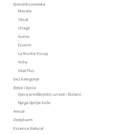
Brend/Kozmetika
Mavala
Olival
Uriage
Avene
Eucerin
La Rroche Posay
Vichy
Vital Plus
bez kategorije
Bebe i Djeca
Djeca predškolske uzrasti i školarci
Njega dječije kože
Amsal
Dietpharm
Essensa Natural