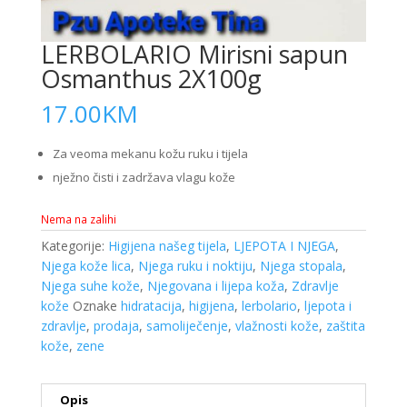
LERBOLARIO Mirisni sapun
Osmanthus 2X100g
17.00
KM
Za veoma mekanu kožu ruku i tijela
nježno čisti i zadržava vlagu kože
Nema na zalihi
Kategorije:
Higijena našeg tijela
,
LJEPOTA I NJEGA
,
Njega kože lica
,
Njega ruku i noktiju
,
Njega stopala
,
Njega suhe kože
,
Njegovana i lijepa koža
,
Zdravlje
kože
Oznake
hidratacija
,
higijena
,
lerbolario
,
ljepota i
zdravlje
,
prodaja
,
samoliječenje
,
vlažnosti kože
,
zaštita
kože
,
zene
Opis