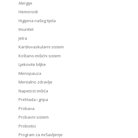
Alergije
Hemoroidi
Higijena našeg tijela
Imunitet
Jetra
Kardiovaskularni sistem
Koštano-mišićni sistem
Ljekovite biljke
Menopauza
Mentalno zdravlje
Napetost mišića
Prehlada i gripa
Probava
Probavni sistem
Probiotici
Program za mršavljenje