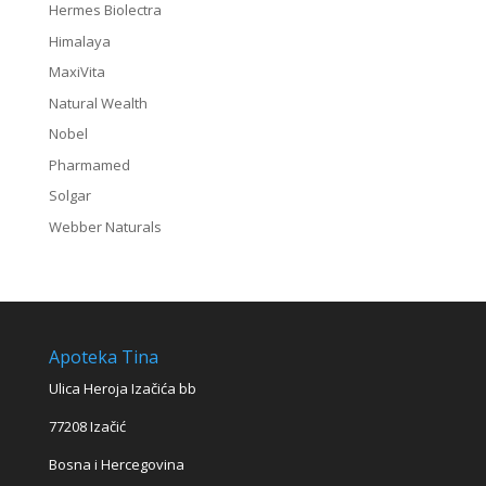
Hermes Biolectra
Himalaya
MaxiVita
Natural Wealth
Nobel
Pharmamed
Solgar
Webber Naturals
Apoteka Tina
Ulica Heroja Izačića bb
77208 Izačić
Bosna i Hercegovina