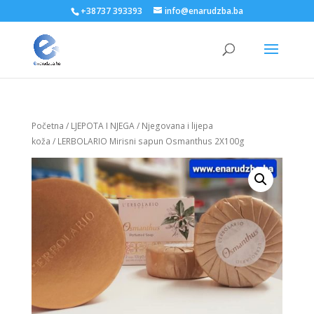
+38737 393393
info@enarudzba.ba
Početna
/
LJEPOTA I NJEGA
/
Njegovana i lijepa
koža
/ LERBOLARIO Mirisni sapun Osmanthus 2X100g