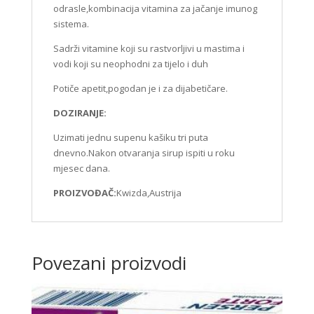
odrasle,kombinacija vitamina za jačanje imunog
sistema.
Sadrži vitamine koji su rastvorljivi u mastima i
vodi koji su neophodni za tijelo i duh
Potiče apetit,pogodan je i za dijabetičare.
DOZIRANJE:
Uzimati jednu supenu kašiku tri puta
dnevno.Nakon otvaranja sirup ispiti u roku
mjesec dana.
PROIZVOĐAČ:
Kwizda,Austrija
Povezani proizvodi