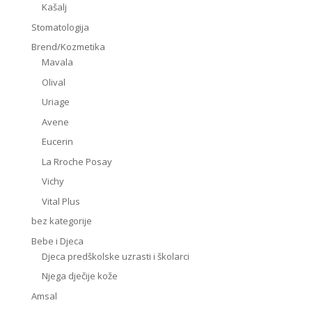
Kašalj
Stomatologija
Brend/Kozmetika
Mavala
Olival
Uriage
Avene
Eucerin
La Rroche Posay
Vichy
Vital Plus
bez kategorije
Bebe i Djeca
Djeca predškolske uzrasti i školarci
Njega dječije kože
Amsal