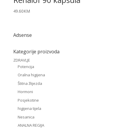
Renalof 90 kapsula
49.60
KM
Adsense
Kategorije proizvoda
ZDRAVLJE
Potencija
Oralna higijena
Štitna žlijezda
Hormoni
Posjekotine
higijena tijela
Nesanica
ANALNA REGIJA