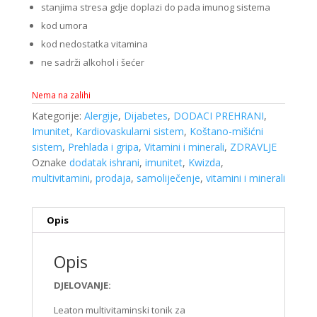
stanjima stresa gdje doplazi do pada imunog sistema
kod umora
kod nedostatka vitamina
ne sadrži alkohol i šećer
Nema na zalihi
Kategorije:
Alergije
,
Dijabetes
,
DODACI PREHRANI
,
Imunitet
,
Kardiovaskularni sistem
,
Koštano-mišićni
sistem
,
Prehlada i gripa
,
Vitamini i minerali
,
ZDRAVLJE
Oznake
dodatak ishrani
,
imunitet
,
Kwizda
,
multivitamini
,
prodaja
,
samoliječenje
,
vitamini i minerali
Opis
Opis
DJELOVANJE:
Leaton multivitaminski tonik za