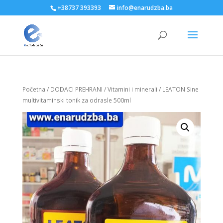
+38737 393393
info@enarudzba.ba
Početna
/
DODACI PREHRANI
/
Vitamini i minerali
/ LEATON Sine
multivitaminski tonik za odrasle 500ml