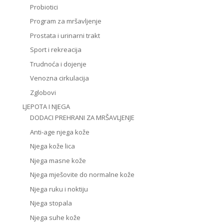
Probiotici
Program za mršavljenje
Prostata i urinarni trakt
Sport i rekreacija
Trudnoća i dojenje
Venozna cirkulacija
Zglobovi
LJEPOTA I NJEGA
DODACI PREHRANI ZA MRŠAVLJENJE
Anti-age njega kože
Njega kože lica
Njega masne kože
Njega mješovite do normalne kože
Njega ruku i noktiju
Njega stopala
Njega suhe kože