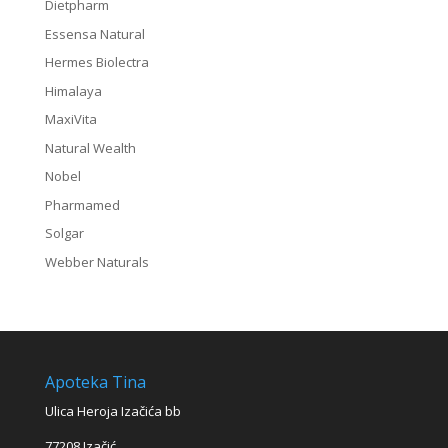
Dietpharm
Essensa Natural
Hermes Biolectra
Himalaya
MaxiVita
Natural Wealth
Nobel
Pharmamed
Solgar
Webber Naturals
Apoteka Tina
Ulica Heroja Izačića bb
77208 Izačić