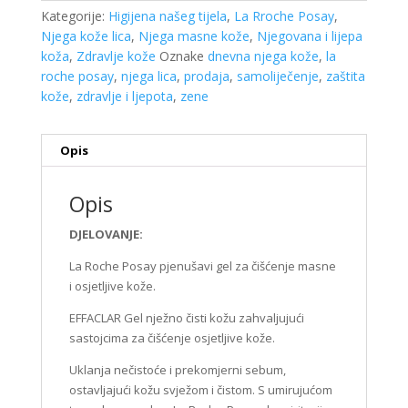
Kategorije:
Higijena našeg tijela
,
La Rroche Posay
,
Njega kože lica
,
Njega masne kože
,
Njegovana i lijepa
koža
,
Zdravlje kože
Oznake
dnevna njega kože
,
la
roche posay
,
njega lica
,
prodaja
,
samoliječenje
,
zaštita
kože
,
zdravlje i ljepota
,
zene
Opis
Opis
DJELOVANJE:
La Roche Posay pjenušavi gel za čišćenje masne
i osjetljive kože.
EFFACLAR Gel nježno čisti kožu zahvaljujući
sastojcima za čišćenje osjetljive kože.
Uklanja nečistoće i prekomjerni sebum,
ostavljajući kožu svježom i čistom. S umirujućom