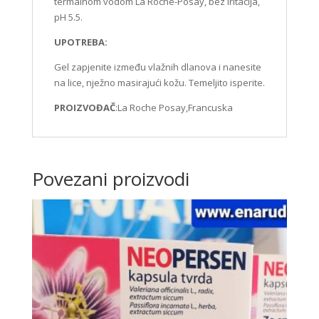
termalnom vodom La Roche-Posay, bez iritacija,
pH 5.5.
UPOTREBA:
Gel zapjenite između vlažnih dlanova i nanesite
na lice, nježno masirajući kožu. Temeljito isperite.
PROIZVOĐAČ
:La Roche Posay,Francuska
Povezani proizvodi