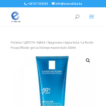
+38737 393393
info@enarudzba.ba
Početna
/
LJEPOTA I NJEGA
/
Njegovana i lijepa koža
/ La Roche
Posay Effaclar gel za čišćenje masne kože 300ml