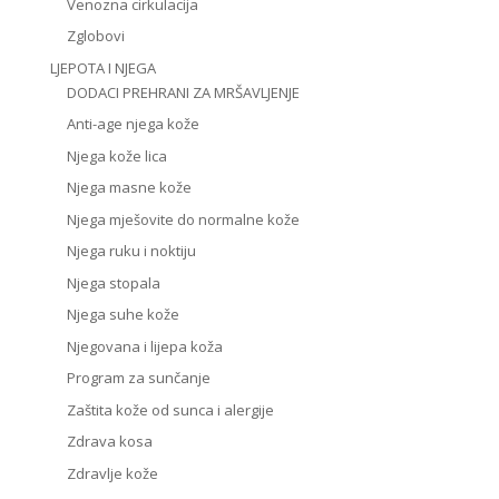
Venozna cirkulacija
Zglobovi
LJEPOTA I NJEGA
DODACI PREHRANI ZA MRŠAVLJENJE
Anti-age njega kože
Njega kože lica
Njega masne kože
Njega mješovite do normalne kože
Njega ruku i noktiju
Njega stopala
Njega suhe kože
Njegovana i lijepa koža
Program za sunčanje
Zaštita kože od sunca i alergije
Zdrava kosa
Zdravlje kože