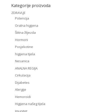
Kategorije proizvoda
ZDRAVLJE
Potencija
Oralna higijena
Štitna žlijezda
Hormoni
Posjekotine
higijena tijela
Nesanica
ANALNA REGIJA
Cirkulacija
Dijabetes
Alergije
Hemoroidi
Higijena našeg tijela
Imunitet