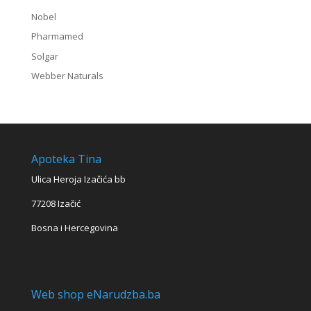
Nobel
Pharmamed
Solgar
Webber Naturals
Apoteka Tina
Ulica Heroja Izačića bb
77208 Izačić
Bosna i Hercegovina
Web shop eNarudzba.ba