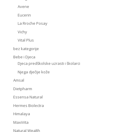
Avene
Eucerin
La Rroche Posay
Vichy
Vital Plus
bez kategorije
Bebe i Djeca
Djeca predškolske uzrasti i školarci
Njega dječije kože
Amsal
Dietpharm
Essensa Natural
Hermes Biolectra
Himalaya
MaxiVita
Natural Wealth