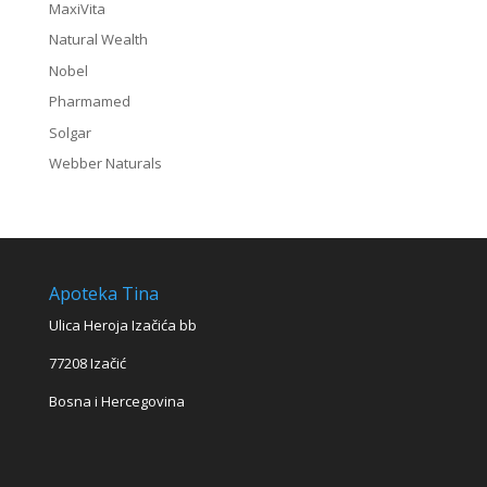
MaxiVita
Natural Wealth
Nobel
Pharmamed
Solgar
Webber Naturals
Apoteka Tina
Ulica Heroja Izačića bb
77208 Izačić
Bosna i Hercegovina