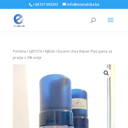
+38737 393393
info@enarudzba.ba
Početna
/
LJEPOTA I NJEGA
/ Eucerin Urea Repair Plus pjena za
pranje s 5% ureje