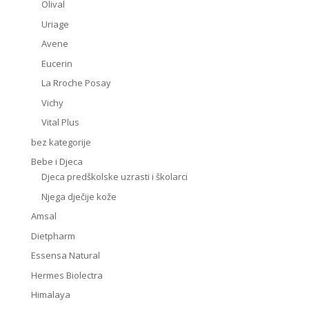
Olival
Uriage
Avene
Eucerin
La Rroche Posay
Vichy
Vital Plus
bez kategorije
Bebe i Djeca
Djeca predškolske uzrasti i školarci
Njega dječije kože
Amsal
Dietpharm
Essensa Natural
Hermes Biolectra
Himalaya