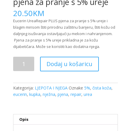
pjena za pranje s 5% ureje
20.50
KM
Eucerin UreaRepair PLUS pjena za pranje s 5% ureje i
blagim mirisom štiti prirodnu zaštitnu barijeru, štiti kožu od
daljnjeg isušivanja ostavljajući ju mekom i nahranjenom.
Pjena za pranje s 5% ureje prikladna je za kožu
dijabetičara. Može se koristiti kao dodatna njega.
Eucerin
Dodaj u košaricu
Urea
Repair
Plus
pjena
Kategorija:
LJEPOTA I NJEGA
Oznake
5%
,
čista koža
,
za
eucerin
,
kupka
,
nježna
,
pjena
,
repair
,
urea
pranje
s
5%
ureje
Opis
količina