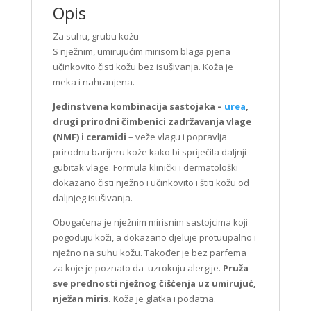
Opis
Za suhu, grubu kožu
S nježnim, umirujućim mirisom blaga pjena
učinkovito čisti kožu bez isušivanja. Koža je
meka i nahranjena.
Jedinstvena kombinacija sastojaka –
urea
,
drugi prirodni čimbenici zadržavanja vlage
(NMF) i ceramidi
– veže vlagu i popravlja
prirodnu barijeru kože kako bi spriječila daljnji
gubitak vlage. Formula klinički i dermatološki
dokazano čisti nježno i učinkovito i štiti kožu od
daljnjeg isušivanja.
Obogaćena je nježnim mirisnim sastojcima koji
pogoduju koži, a dokazano djeluje protuupalno i
nježno na suhu kožu. Također je bez parfema
za koje je poznato da uzrokuju alergije.
Pruža
sve prednosti nježnog čišćenja uz umirujuć,
nježan miris.
Koža je glatka i podatna.