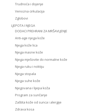
Trudnoća i dojenje
Venozna cirkulacija
Zglobovi
LJEPOTA I NJEGA
DODACI PREHRANI ZA MRŠAVLJENJE
Anti-age njega kože
Njega kože lica
Njega masne kože
Njega mješovite do normalne kože
Njega ruku i noktiju
Njega stopala
Njega suhe kože
Njegovana i lijepa koža
Program za sunčanje
Zaštita kože od sunca i alergije
Zdrava kosa