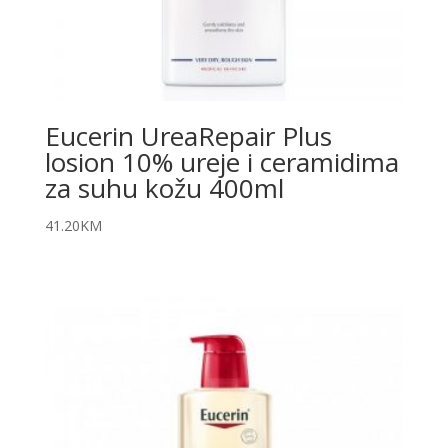
Eucerin UreaRepair Plus
losion 10% ureje i ceramidima
za suhu kožu 400ml
41.20
KM