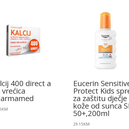
lcij 400 direct a
Eucerin Sensitiv
 vrećica
Protect Kids spr
harmamed
za zaštitu dječje
kože od sunca S
5
KM
50+,200ml
29.15
KM