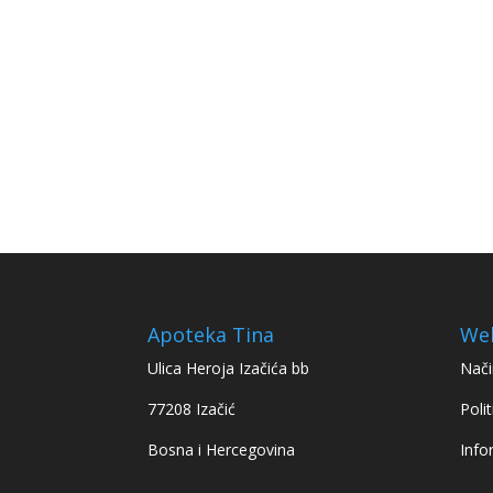
Apoteka Tina
We
Ulica Heroja Izačića bb
Nači
77208 Izačić
Polit
Bosna i Hercegovina
Info