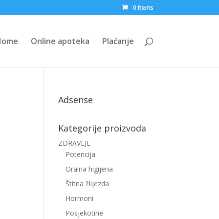
0 Items
Home
Online apoteka
Plaćanje
Adsense
Kategorije proizvoda
ZDRAVLJE
Potencija
Oralna higijena
Štitna žlijezda
Hormoni
Posjekotine