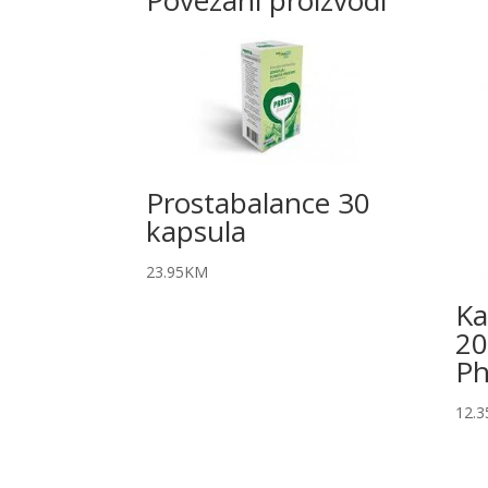
Povezani proizvodi
Prostabalance 30
kapsula
23.95
KM
Ka
20
P
12.3