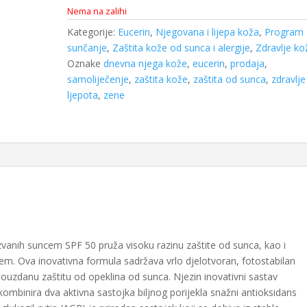
Nema na zalihi
Kategorije:
Eucerin
,
Njegovana i lijepa koža
,
Program 
sunčanje
,
Zaštita kože od sunca i alergije
,
Zdravlje ko
Oznake
dnevna njega kože
,
eucerin
,
prodaja
,
samoliječenje
,
zaštita kože
,
zaštita od sunca
,
zdravlje 
ljepota
,
zene
azvanih suncem SPF 50 pruža visoku razinu zaštite od sunca, kao i
ncem. Ova inovativna formula sadržava vrlo djelotvoran, fotostabilan
ouzdanu zaštitu od opeklina od sunca. Njezin inovativni sastav
ombinira dva aktivna sastojka biljnog porijekla snažni antioksidans