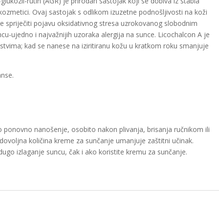
a-glukozil-rutin (AGR) je prirodan sastojak koji se dobiva iz stabla
ozmetici. Ovaj sastojak s odlikom izuzetne podnošljivosti na koži
že spriječiti pojavu oksidativnog stresa uzrokovanog slobodnim
uncu-ujedno i najvažnijih uzoraka alergija na sunce. Licochalcon A je
jstvima; kad se nanese na iziritiranu kožu u kratkom roku smanjuje
anse.
to ponovno nanošenje, osobito nakon plivanja, brisanja ručnikom ili
edovoljna količina kreme za sunčanje umanjuje zaštitni učinak.
dugo izlaganje suncu, čak i ako koristite kremu za sunčanje.