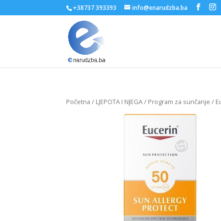
+38737 393393
info@enarudzba.ba
Početna
/
LJEPOTA I NJEGA
/
Program za sunčanje
/ E