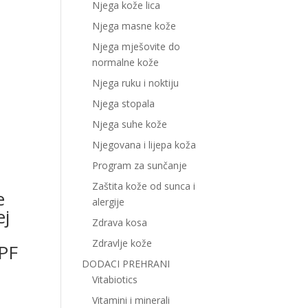
Njega kože lica
Njega masne kože
Njega mješovite do
normalne kože
Njega ruku i noktiju
Njega stopala
Njega suhe kože
Njegovana i lijepa koža
Program za sunčanje
Zaštita kože od sunca i
e
alergije
ej
Zdrava kosa
Zdravlje kože
PF
DODACI PREHRANI
Vitabiotics
Vitamini i minerali