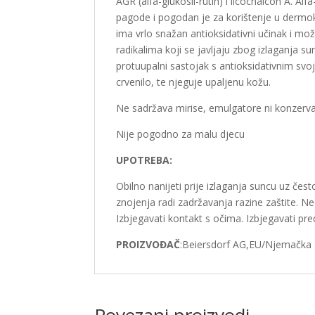
AGR (alfa-glukosil-rutin) i licochalcon A. Alf
pagode i pogodan je za korištenje u dermok
ima vrlo snažan antioksidativni učinak i mo
radikalima koji se javljaju zbog izlaganja s
protuupalni sastojak s antioksidativnim svo
crvenilo, te njeguje upaljenu kožu.
Ne sadržava mirise, emulgatore ni konzerv
Nije pogodno za malu djecu
UPOTREBA:
Obilno nanijeti prije izlaganja suncu uz čes
znojenja radi zadržavanja razine zaštite. N
Izbjegavati kontakt s očima. Izbjegavati pre
PROIZVOĐAČ
:Beiersdorf AG,EU/Njemačka