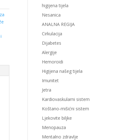
higijena tijela
za
Nesanica
že
ANALNA REGIJA
Cirkulacija
i
Dijabetes
Alergije
Hemoroidi
Higijena našeg tijela
Imunitet
Jetra
Kardiovaskularni sistem
Koštano-mišićni sistem
Ljekovite biljke
Menopauza
Mentalno zdravlje