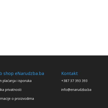
b shop eNarudzba.ba
Kontakt
n plaćanja i isporuka
+387 37 393 393
ika privatnosti
info@enarudzba.ba
rmacije o proizvodima