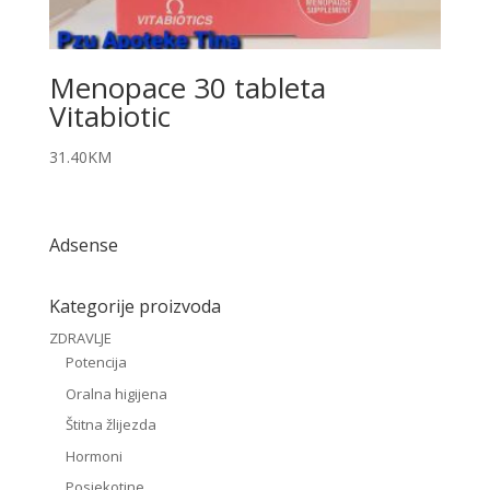
Menopace 30 tableta
Vitabiotic
31.40
KM
Adsense
Kategorije proizvoda
ZDRAVLJE
Potencija
Oralna higijena
Štitna žlijezda
Hormoni
Posjekotine