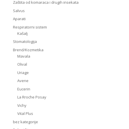
Zaštita od komaraca i drugih insekata
Salvus
Aparati
Respiratorni sistem
Kašalj
Stomatologija
Brend/Kozmetika
Mavala
Olival
Uriage
Avene
Eucerin
La Rroche Posay
Vichy
Vital Plus
bez kategorije