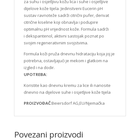
za suhu i osjetljivu kožu lica i suhe i osjetljive
dijelove kože tijela. Jedinstveni Eucerin pH
sustav ravnoteže sadrži citrični pufer, derivat
citrične kiseline koji obnavlja i podupire
optimalnu pH vrijednost kože. Formula sadrži
i dekspantenol, aktivni sastojak poznat po
svojim regenerativnim svojstvima.
Formula koži pruža dnevnu hidrataciju koja joj je
potrebna, ostavljajući je mekom i glatkom na
izgled i na dodir.
UPOTREBA:
Koristite kao dnevnu kremu za lice ili nanosite
dnevno na dijelove suhe i osjetljive kože tijela
PROIZVOĐAČ
:Beiersdorf AG,EU/Njemačka
Povezani proizvodi