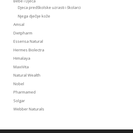
Bebe i Djeca
Djeca predškolske uzrasti i školarci
Njega dječije kože
Amsal
Dietpharm
Essensa Natural
Hermes Biolectra
Himalaya
MaxiVita
Natural Wealth
Nobel
Pharmamed
Solgar
Webber Naturals