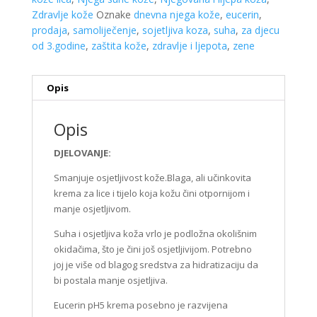
Zdravlje kože
Oznake
dnevna njega kože
,
eucerin
,
prodaja
,
samoliječenje
,
sojetljiva koza
,
suha
,
za djecu
od 3.godine
,
zaštita kože
,
zdravlje i ljepota
,
zene
Opis
Opis
DJELOVANJE:
Smanjuje osjetljivost kože.Blaga, ali učinkovita
krema za lice i tijelo koja kožu čini otpornijom i
manje osjetljivom.
Suha i osjetljiva koža vrlo je podložna okolišnim
okidačima, što je čini još osjetljivijom. Potrebno
joj je više od blagog sredstva za hidratizaciju da
bi postala manje osjetljiva.
Eucerin pH5 krema posebno je razvijena