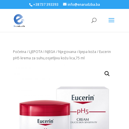
+38737 393393
info@enarudzba.ba
Početna
/
LJEPOTA I NJEGA
/
Njegovana i lijepa koža
/ Eucerin
pH5 krema za suhu,osjetljivu kožu lica,75 ml