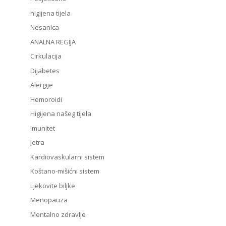
higijena tijela
Nesanica
ANALNA REGIJA
Cirkulacija
Dijabetes
Alergije
Hemoroidi
Higijena našeg tijela
Imunitet
Jetra
Kardiovaskularni sistem
Koštano-mišićni sistem
Ljekovite biljke
Menopauza
Mentalno zdravlje