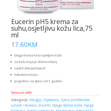
Eucerin pH5 krema za
suhu,osjetljivu kožu lica,75
ml
17.60
KM
blaga krema kod osjetljive kože
za kožu koja je sklona iritacij
sadrži dekspentanol
hidratizira kožu
pogodna i za djecu od 3 .godine
Nema na zalihi
Kategorije:
Alergije
,
Dijabetes
,
Djeca predškolske
uzrasti i školarci
,
Eucerin
,
Njega dječije kože
,
Njega
kože lica
,
Njega suhe kože
,
Njegovana i lijepa koža
,