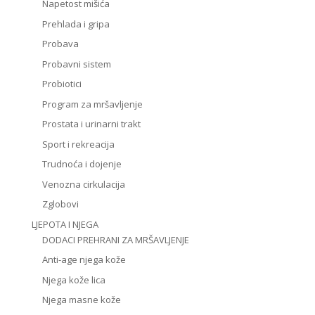
Napetost mišića
Prehlada i gripa
Probava
Probavni sistem
Probiotici
Program za mršavljenje
Prostata i urinarni trakt
Sport i rekreacija
Trudnoća i dojenje
Venozna cirkulacija
Zglobovi
LJEPOTA I NJEGA
DODACI PREHRANI ZA MRŠAVLJENJE
Anti-age njega kože
Njega kože lica
Njega masne kože