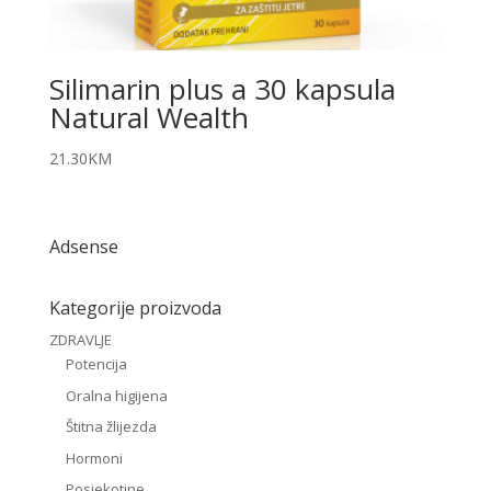
Silimarin plus a 30 kapsula
Natural Wealth
21.30
KM
Adsense
Kategorije proizvoda
ZDRAVLJE
Potencija
Oralna higijena
Štitna žlijezda
Hormoni
Posjekotine