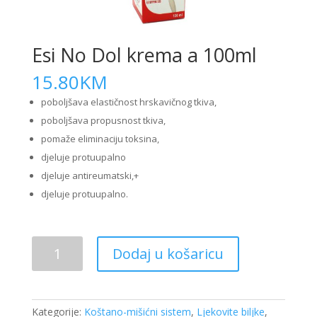
Esi No Dol krema a 100ml
15.80
KM
poboljšava elastičnost hrskavičnog tkiva,
poboljšava propusnost tkiva,
pomaže eliminaciju toksina,
djeluje protuupalno
djeluje antireumatski,+
djeluje protuupalno.
Esi
Dodaj u košaricu
No
Dol
krema
a
Kategorije:
Koštano-mišićni sistem
,
Ljekovite biljke
,