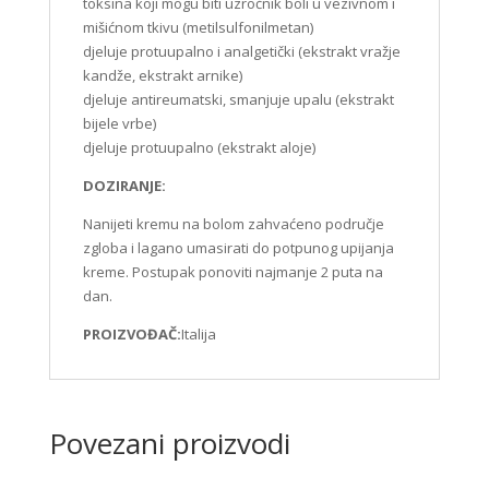
toksina koji mogu biti uzročnik boli u vezivnom i
mišićnom tkivu (metilsulfonilmetan)
djeluje protuupalno i analgetički (ekstrakt vražje
kandže, ekstrakt arnike)
djeluje antireumatski, smanjuje upalu (ekstrakt
bijele vrbe)
djeluje protuupalno (ekstrakt aloje)
DOZIRANJE:
Nanijeti kremu na bolom zahvaćeno područje
zgloba i lagano umasirati do potpunog upijanja
kreme. Postupak ponoviti najmanje 2 puta na
dan.
PROIZVOĐAČ:
Italija
Povezani proizvodi