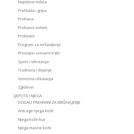
Napetost mišića
Prehlada i gripa
Probava
Probavni sistem
Probiotici
Program za mršavljenje
Prostata i urinarni trakt
Sport i rekreacija
Trudnoća i dojenje
Venozna cirkulacija
Zglobovi
LJEPOTA I NJEGA
DODACI PREHRANI ZA MRŠAVLJENJE
Anti-age njega kože
Njega kože lica
Njega masne kože