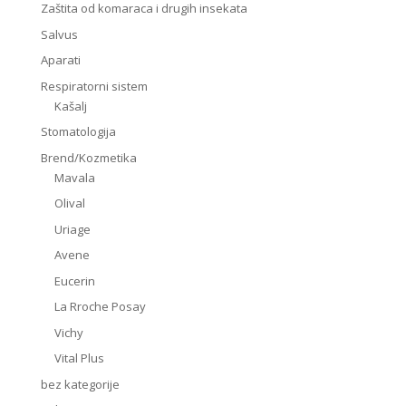
Zaštita od komaraca i drugih insekata
Salvus
Aparati
Respiratorni sistem
Kašalj
Stomatologija
Brend/Kozmetika
Mavala
Olival
Uriage
Avene
Eucerin
La Rroche Posay
Vichy
Vital Plus
bez kategorije