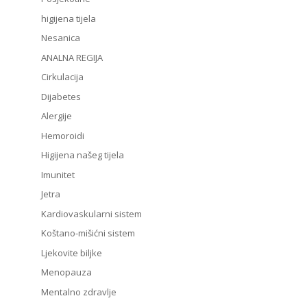
higijena tijela
Nesanica
ANALNA REGIJA
Cirkulacija
Dijabetes
Alergije
Hemoroidi
Higijena našeg tijela
Imunitet
Jetra
Kardiovaskularni sistem
Koštano-mišićni sistem
Ljekovite biljke
Menopauza
Mentalno zdravlje