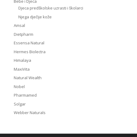
Bebe i Djeca
Djeca predškolske uzrasti i školarci
Njega dječije kože
Amsal
Dietpharm
Essensa Natural
Hermes Biolectra
Himalaya
MaxiVita
Natural Wealth
Nobel
Pharmamed
Solgar
Webber Naturals