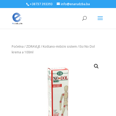
+38737 393393
info@enarudzba.ba
Početna
/
ZDRAVLJE
/
Koštano-mišićni sistem
/ Esi No Dol
krema a 100ml