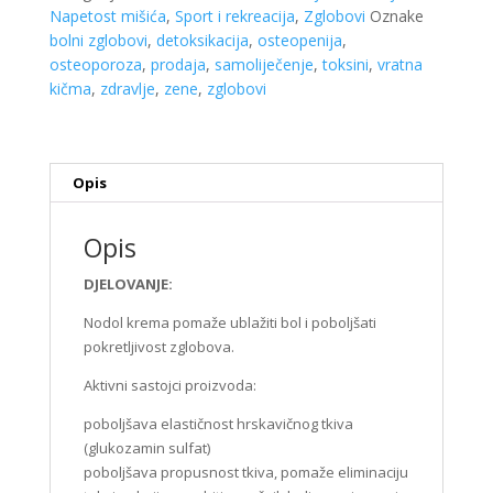
100ml
Napetost mišića
,
Sport i rekreacija
,
Zglobovi
Oznake
količina
bolni zglobovi
,
detoksikacija
,
osteopenija
,
osteoporoza
,
prodaja
,
samoliječenje
,
toksini
,
vratna
kičma
,
zdravlje
,
zene
,
zglobovi
Opis
Opis
DJELOVANJE:
Nodol krema pomaže ublažiti bol i poboljšati
pokretljivost zglobova.
Aktivni sastojci proizvoda:
poboljšava elastičnost hrskavičnog tkiva
(glukozamin sulfat)
poboljšava propusnost tkiva, pomaže eliminaciju