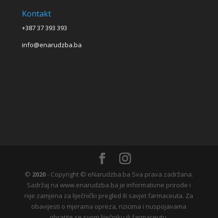
Kontakt
+387 37 393 393
info@enarudzba.ba
©
2020
- Copyright © eNarudzba.ba Sva prava zadržana.
Sadržaj na www.enarudzba.ba je informativne prirode i
nije zamjena za liječnički pregled ili savjet farmaceuta. Za
obavijesti o mjerama opreza, rizicima i nuspojavama
obratite se svom liječniku ili farmaceutu.