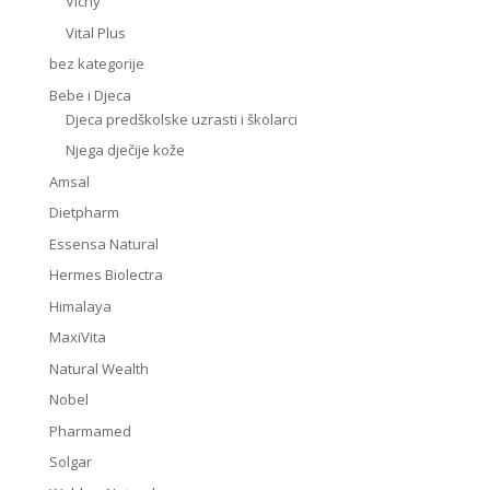
Vichy
Vital Plus
bez kategorije
Bebe i Djeca
Djeca predškolske uzrasti i školarci
Njega dječije kože
Amsal
Dietpharm
Essensa Natural
Hermes Biolectra
Himalaya
MaxiVita
Natural Wealth
Nobel
Pharmamed
Solgar