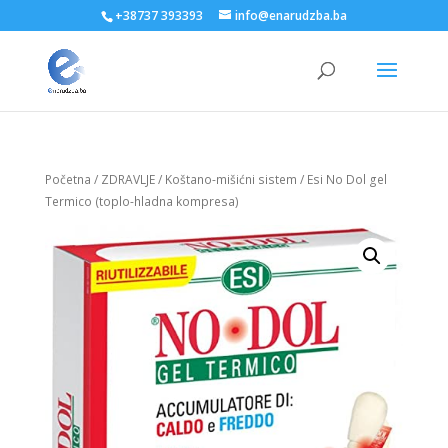
+38737 393393
info@enarudzba.ba
Početna
/
ZDRAVLJE
/
Koštano-mišićni sistem
/ Esi No Dol gel
Termico (toplo-hladna kompresa)