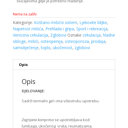
slučajevima gdje je potrebno hlađenje.
Nema na zalihi
Kategorije:
Koštano-mišićni sistem
,
Ljekovite biljke
,
Napetost mišića
,
Prehlada i gripa
,
Sport i rekreacija
,
Venozna cirkulacija
,
Zglobovi
Oznake
cirkulacija
,
hladne
obloge
,
mišići
,
osteopenija
,
osteoporoza
,
prodaja
,
samoliječenje
,
toplo
,
ukočenost
,
zglobovi
Opis
Opis
DJELOVANJE:
Sadrži termalni gel i ima višestruku upotrebu.
Zagrijana kompresa
se upotrebljava kod:
lumbaga, ukočenog vrata, reumatizama,