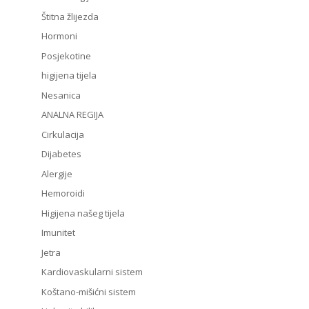
Štitna žlijezda
Hormoni
Posjekotine
higijena tijela
Nesanica
ANALNA REGIJA
Cirkulacija
Dijabetes
Alergije
Hemoroidi
Higijena našeg tijela
Imunitet
Jetra
Kardiovaskularni sistem
Koštano-mišićni sistem