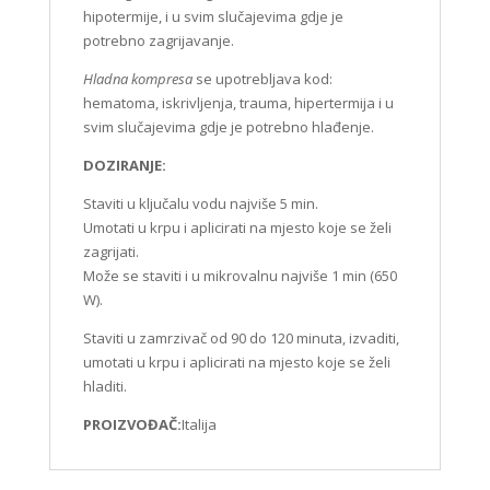
hipotermije, i u svim slučajevima gdje je
potrebno zagrijavanje.
Hladna kompresa
se upotrebljava kod:
hematoma, iskrivljenja, trauma, hipertermija i u
svim slučajevima gdje je potrebno hlađenje.
DOZIRANJE:
Staviti u ključalu vodu najviše 5 min.
Umotati u krpu i aplicirati na mjesto koje se želi
zagrijati.
Može se staviti i u mikrovalnu najviše 1 min (650
W).
Staviti u zamrzivač od 90 do 120 minuta, izvaditi,
umotati u krpu i aplicirati na mjesto koje se želi
hladiti.
PROIZVOĐAČ:
Italija