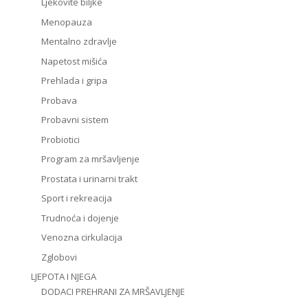
Ljekovite biljke
Menopauza
Mentalno zdravlje
Napetost mišića
Prehlada i gripa
Probava
Probavni sistem
Probiotici
Program za mršavljenje
Prostata i urinarni trakt
Sport i rekreacija
Trudnoća i dojenje
Venozna cirkulacija
Zglobovi
LJEPOTA I NJEGA
DODACI PREHRANI ZA MRŠAVLJENJE