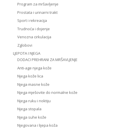
Program za mršavljenje
Prostata i urinarni trakt
Sport i rekreacija
Trudnoća i dojenje
Venozna cirkulacija
Zglobovi
LJEPOTA I NJEGA
DODACI PREHRANI ZA MRŠAVLJENJE
Anti-age njega kože
Njega kože lica
Njega masne kože
Njega mješovite do normalne kože
Njega ruku i noktiju
Njega stopala
Njega suhe kože
Njegovana i lijepa koža