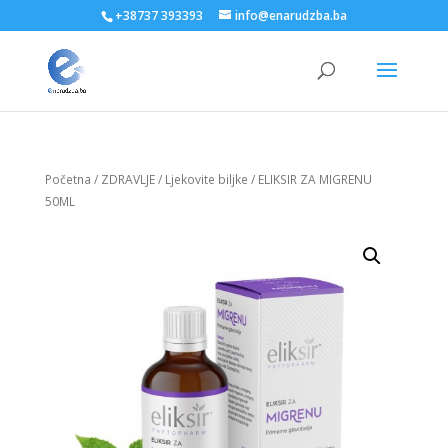
+38737 393393
info@enarudzba.ba
Početna
/
ZDRAVLJE
/
Ljekovite biljke
/ ELIKSIR ZA MIGRENU
50ML