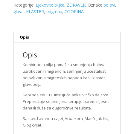
količina
Kategorije:
Ljekovite biljke
,
ZDRAVLJE
Oznake
bolovi
,
glava
,
KLASTER
,
migrena
,
OTOPINA
Opis
Opis
Kombinacija bilja pomaže u smanjenju bolova
uzrokovanih migrenom, samnjenju učestalosti
pojavljivanja migrenskih napada kao i klaster
glavobolja.
Kapi posjeduju i umirujuće anksiolitičko dejstvo.
Preporučuje se primjena terapije barem mjesec
dana ili duže za dugoročnije rezultate.
Sastav: Lavanda cvijet, Vrba kora, Matičnjak list,
Glog cvijet.