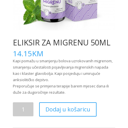
ELIKSIR ZA MIGRENU 50ML
14.15
KM
Kapi pomažu u smanjenju bolova uzrokovanih migrenom,
smanjenju učestalosti pojavljivanja migrenskih napada
kao i klaster glavobolja. Kapi posjeduju i umirujuće
anksiolitičko dejstvo.
Preporučuje se primjena terapije barem mjesec dana ili
duže za dugoročnije rezultate.
ELIKSIR
Dodaj u košaricu
ZA
MIGRENU
50ML