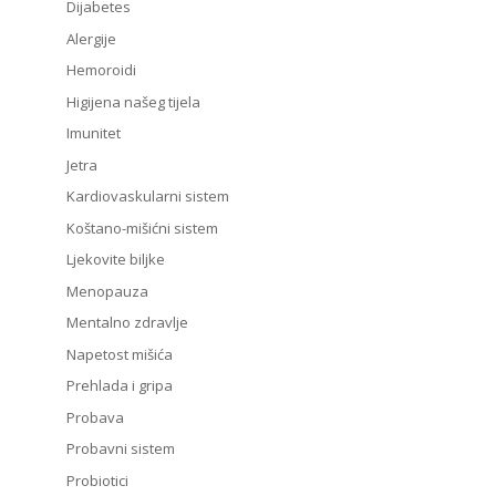
Dijabetes
Alergije
Hemoroidi
Higijena našeg tijela
Imunitet
Jetra
Kardiovaskularni sistem
Koštano-mišićni sistem
Ljekovite biljke
Menopauza
Mentalno zdravlje
Napetost mišića
Prehlada i gripa
Probava
Probavni sistem
Probiotici