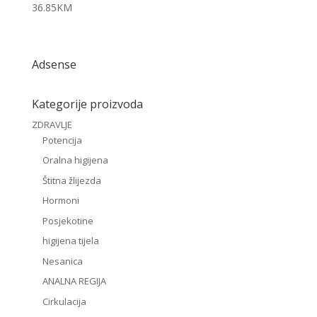
36.85
KM
Adsense
Kategorije proizvoda
ZDRAVLJE
Potencija
Oralna higijena
Štitna žlijezda
Hormoni
Posjekotine
higijena tijela
Nesanica
ANALNA REGIJA
Cirkulacija