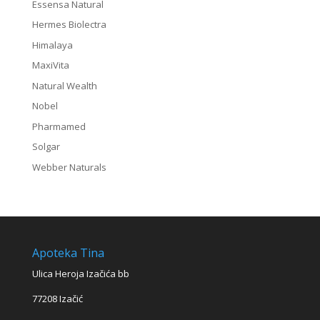
Essensa Natural
Hermes Biolectra
Himalaya
MaxiVita
Natural Wealth
Nobel
Pharmamed
Solgar
Webber Naturals
Apoteka Tina
Ulica Heroja Izačića bb
77208 Izačić