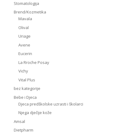
Stomatologija
Brend/Kozmetika
Mavala
Olival
Uriage
Avene
Eucerin
La Rroche Posay
Vichy
Vital Plus
bez kategorije
Bebe i Djeca
Djeca predškolske uzrasti i školarci
Njega dječije kože
Amsal
Dietpharm