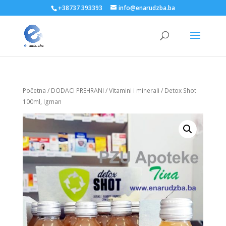
+38737 393393
info@enarudzba.ba
Početna
/
DODACI PREHRANI
/
Vitamini i minerali
/ Detox Shot
100ml, Igman