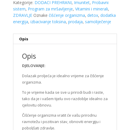
Kategorije:
DODACI PREHRANI
,
Imunitet
,
Probavni
sistem
,
Program za mršavljenje
,
Vitamini i minerali
,
ZDRAVLJE
Oznake
čišćenje organizma
,
detox
,
dodatka
energija
,
izbacivanje toksina
,
prodaja
,
samoliječenje
Opis
Opis
DJELOVANJE:
Dolazak proljeća je idealno vrijeme za čišćenje
organizma.
To je vrijeme kada se sve u prirodi budi i raste,
tako da je i vašem tijelu ovo razdoblje idealno za
cjelovitu obnovu.
Čišćenje organizma vratit će vašu prirodnu
ravnotežu i pozitivan stav, obnoviti energiju i
poboljšati zdravlje.