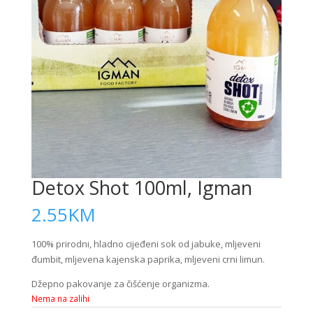
Detox Shot 100ml, Igman
2.55
KM
100% prirodni, hladno cijeđeni sok od jabuke, mljeveni
đumbit, mljevena kajenska paprika, mljeveni crni limun.
Džepno pakovanje za čišćenje organizma.
Nema na zalihi