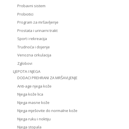
Probavni sistem
Probiotici
Program za mršavljenje
Prostata i urinarni trakt
Sport i rekreacija
Trudnoća i dojenje
Venozna cirkulacija
Zglobovi
LJEPOTA I NJEGA
DODACI PREHRANI ZA MRŠAVLJENJE
Anti-age njega kože
Njega kože lica
Njega masne kože
Njega mješovite do normalne kože
Njega ruku i noktiju
Njega stopala