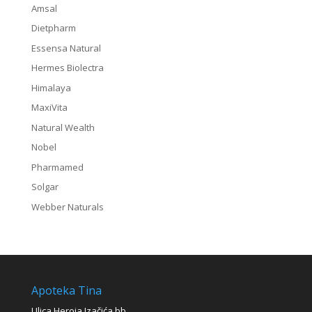
Amsal
Dietpharm
Essensa Natural
Hermes Biolectra
Himalaya
MaxiVita
Natural Wealth
Nobel
Pharmamed
Solgar
Webber Naturals
Apoteka Tina
Ulica Heroja Izačića bb