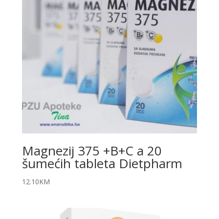
Magnezij 375 +B+C a 20
šumećih tableta Dietpharm
12.10
KM