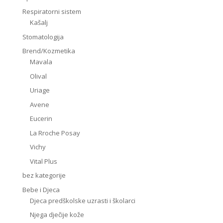
Respiratorni sistem
Kašalj
Stomatologija
Brend/Kozmetika
Mavala
Olival
Uriage
Avene
Eucerin
La Rroche Posay
Vichy
Vital Plus
bez kategorije
Bebe i Djeca
Djeca predškolske uzrasti i školarci
Njega dječije kože