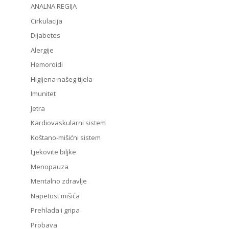
ANALNA REGIJA
Cirkulacija
Dijabetes
Alergije
Hemoroidi
Higijena našeg tijela
Imunitet
Jetra
Kardiovaskularni sistem
Koštano-mišićni sistem
Ljekovite biljke
Menopauza
Mentalno zdravlje
Napetost mišića
Prehlada i gripa
Probava