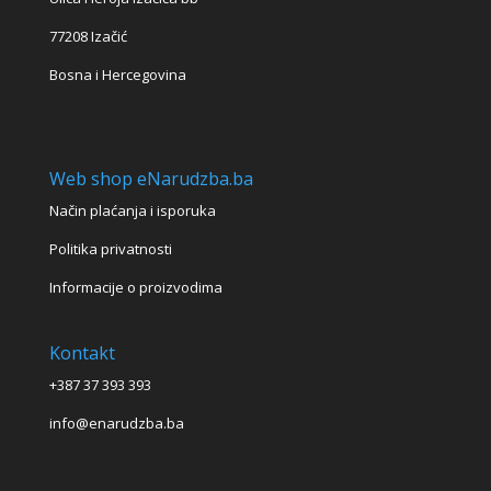
77208 Izačić
Bosna i Hercegovina
Web shop eNarudzba.ba
Način plaćanja i isporuka
Politika privatnosti
Informacije o proizvodima
Kontakt
+387 37 393 393
info@enarudzba.ba