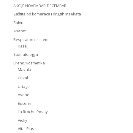
AKCIJE NOVEMBAR-DECEMBAR
Zaštita od komaraca i drugih insekata
Salvus
Aparati
Respiratorni sistem
Kašalj
Stomatologija
Brend/Kozmetika
Mavala
Olival
Uriage
Avene
Eucerin
La Rroche Posay
Vichy
Vital Plus