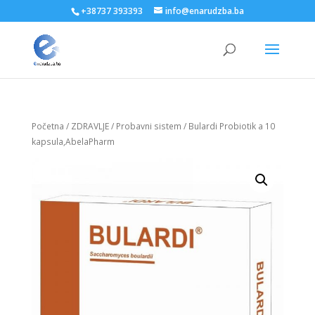
+38737 393393
info@enarudzba.ba
Početna
/
ZDRAVLJE
/
Probavni sistem
/ Bulardi Probiotik a 10
kapsula,AbelaPharm