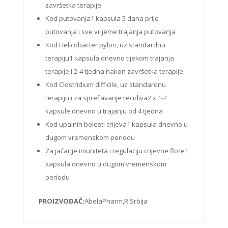
završetka terapije
Kod putovanja1 kapsula 5 dana prije
putovanja i sve vrijeme trajanja putovanja
Kod Helicobacter pylori, uz standardnu
terapiju1 kapsula dnevno tijekom trajanja
terapije i 2-4 tjedna nakon završetka terapije
Kod Clostridium difficile, uz standardnu
terapiju i za sprečavanje recidiva2 x 1-2
kapsule dnevno u trajanju od 4 tjedna
Kod upalnih bolesti crijeva1 kapsula dnevno u
dugom vremenskom periodu
Za jačanje imuniteta i regulaciju crijevne flore1
kapsula dnevno u dugom vremenskom
periodu
PROIZVOĐAČ:
AbelaPharm,R.Srbija