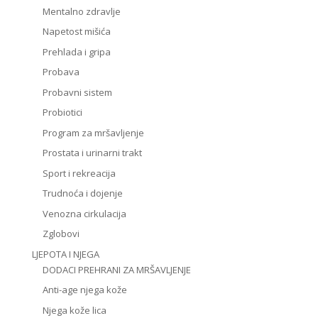
Mentalno zdravlje
Napetost mišića
Prehlada i gripa
Probava
Probavni sistem
Probiotici
Program za mršavljenje
Prostata i urinarni trakt
Sport i rekreacija
Trudnoća i dojenje
Venozna cirkulacija
Zglobovi
LJEPOTA I NJEGA
DODACI PREHRANI ZA MRŠAVLJENJE
Anti-age njega kože
Njega kože lica