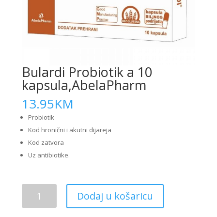
Bulardi Probiotik a 10
kapsula,AbelaPharm
13.95
KM
Probiotik
Kod hronični i akutni dijareja
Kod zatvora
Uz antibiotike.
Bulardi
Dodaj u košaricu
Probiotik
a