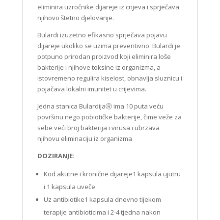
eliminira uzročnike dijareje iz crijeva i sprječava
njihovo štetno djelovanje.
Bulardi izuzetno efikasno sprječava pojavu
dijareje ukoliko se uzima preventivno. Bulardi je
potpuno prirodan proizvod koji eliminira loše
bakterije i njihove toksine iz organizma, a
istovremeno regulira kiselost, obnavlja sluznicu i
pojačava lokalni imunitet u crijevima.
Jedna stanica BulardijaⓇ ima 10 puta veću
površinu nego pobiotičke bakterije, čime veže za
sebe veći broj bakterija i virusa i ubrzava
njihovu eliminaciju iz organizma
DOZIRANJE:
Kod akutne i kronične dijareje1 kapsula ujutru
i 1 kapsula uveče
Uz antibiotike1 kapsula dnevno tijekom
terapije antibioticima i 2-4 tjedna nakon