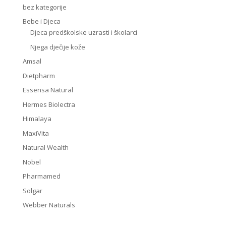
bez kategorije
Bebe i Djeca
Djeca predškolske uzrasti i školarci
Njega dječije kože
Amsal
Dietpharm
Essensa Natural
Hermes Biolectra
Himalaya
MaxiVita
Natural Wealth
Nobel
Pharmamed
Solgar
Webber Naturals