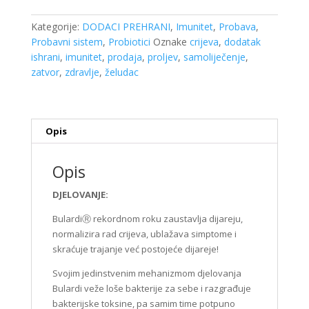
10
kapsula,AbelaPharm
Kategorije:
DODACI PREHRANI
,
Imunitet
,
Probava
,
količina
Probavni sistem
,
Probiotici
Oznake
crijeva
,
dodatak
ishrani
,
imunitet
,
prodaja
,
proljev
,
samoliječenje
,
zatvor
,
zdravlje
,
želudac
Opis
Opis
DJELOVANJE:
BulardiⓇ rekordnom roku zaustavlja dijareju,
normalizira rad crijeva, ublažava simptome i
skraćuje trajanje već postojeće dijareje!
Svojim jedinstvenim mehanizmom djelovanja
Bulardi veže loše bakterije za sebe i razgrađuje
bakterijske toksine, pa samim time potpuno