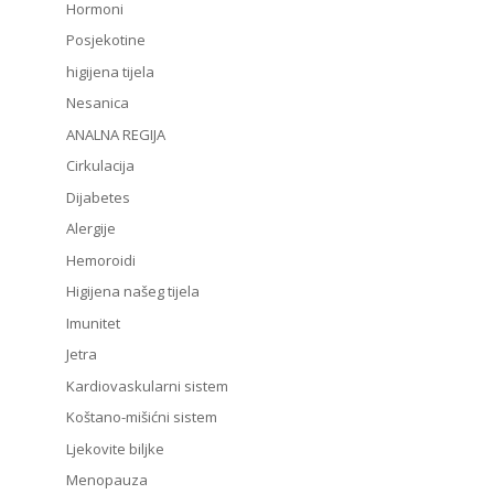
Hormoni
Posjekotine
higijena tijela
Nesanica
ANALNA REGIJA
Cirkulacija
Dijabetes
Alergije
Hemoroidi
Higijena našeg tijela
Imunitet
Jetra
Kardiovaskularni sistem
Koštano-mišićni sistem
Ljekovite biljke
Menopauza