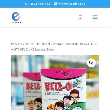
+38737 393393
info@enarudzba.ba
Početna
/
DODACI PREHRANI
/
Vitamini i minerali
/ BETA-G KIDS
+ VITAMIN C a 40 tableta ,Zada