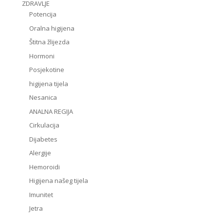
ZDRAVLJE
Potencija
Oralna higijena
Štitna žlijezda
Hormoni
Posjekotine
higijena tijela
Nesanica
ANALNA REGIJA
Cirkulacija
Dijabetes
Alergije
Hemoroidi
Higijena našeg tijela
Imunitet
Jetra