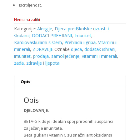
Iscrpljenost.
Nema na zalihi
Kategorije:
Alergije
,
Djeca predškolske uzrasti i
školarci
,
DODACI PREHRANI
,
Imunitet
,
Kardiovaskularni sistem
,
Prehlada i gripa
,
Vitamini i
minerali
,
ZDRAVLJE
Oznake
djeca
,
dodatak ishrani
,
imunitet
,
prodaja
,
samoliječenje
,
vitamini i minerali
,
zada
,
zdravlje i ljepota
Opis
Opis
DJELOVANJE:
BETA-G kids je idealan spoj prirodnih susptanci
za jačanje imuniteta.
Beta glukan i vitamin C su snažni antioksidansi