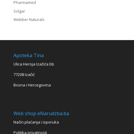
Pharmamed
Solgar
Webber Naturals
Apoteka Tina
Ulica Heroja Izačića bb
77208 Izačić
Bosna i Hercegovina
Web shop eNarudzba.ba
Način plaćanja i isporuka
Politika privatnosti