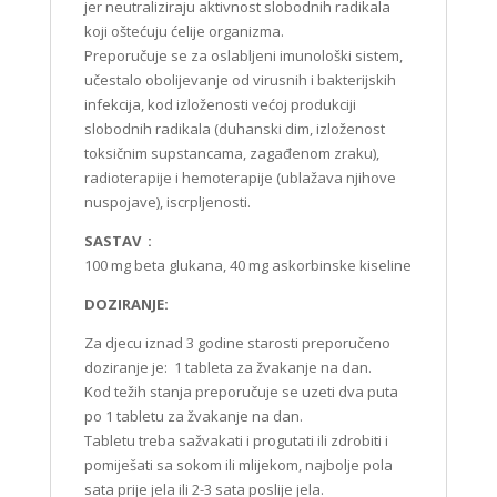
jer neutraliziraju aktivnost slobodnih radikala
koji oštećuju ćelije organizma.
Preporučuje se za oslabljeni imunološki sistem,
učestalo obolijevanje od virusnih i bakterijskih
infekcija, kod izloženosti većoj produkciji
slobodnih radikala (duhanski dim, izloženost
toksičnim supstancama, zagađenom zraku),
radioterapije i hemoterapije (ublažava njihove
nuspojave), iscrpljenosti.
SASTAV :
100 mg beta glukana, 40 mg askorbinske kiseline
DOZIRANJE:
Za djecu iznad 3 godine starosti preporučeno
doziranje je: 1 tableta za žvakanje na dan.
Kod težih stanja preporučuje se uzeti dva puta
po 1 tabletu za žvakanje na dan.
Tabletu treba sažvakati i progutati ili zdrobiti i
pomiješati sa sokom ili mlijekom, najbolje pola
sata prije jela ili 2-3 sata poslije jela.