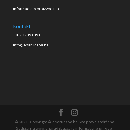
Informacije o proizvodima
Kontakt
+387 37 393 393
info@enarudzba.ba
©
2020
- Copyright © eNarudzba.ba Sva prava zadržana.
Sadržaj na www.enarudzba.ba je informativne prirode i