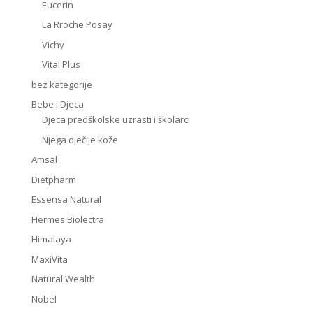
Eucerin
La Rroche Posay
Vichy
Vital Plus
bez kategorije
Bebe i Djeca
Djeca predškolske uzrasti i školarci
Njega dječije kože
Amsal
Dietpharm
Essensa Natural
Hermes Biolectra
Himalaya
MaxiVita
Natural Wealth
Nobel